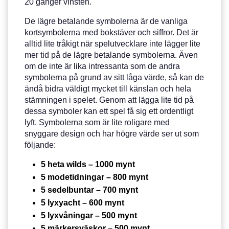
20 gånger vinsten.
De lägre betalande symbolerna är de vanliga
kortsymbolerna med bokstäver och siffror. Det är
alltid lite tråkigt när spelutvecklare inte lägger lite
mer tid på de lägre betalande symbolerna. Även
om de inte är lika intressanta som de andra
symbolerna på grund av sitt låga värde, så kan de
ändå bidra väldigt mycket till känslan och hela
stämningen i spelet. Genom att lägga lite tid på
dessa symboler kan ett spel få sig ett ordentligt
lyft. Symbolerna som är lite roligare med
snyggare design och har högre värde ser ut som
följande:
5 heta wilds – 1000 mynt
5 modetidningar – 800 mynt
5 sedelbuntar – 700 mynt
5 lyxyacht – 600 mynt
5 lyxvåningar – 500 mynt
5 märkersväskor – 500 mynt