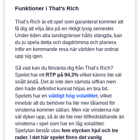
Funktioner i That’s Rich
That’s Rich är ett spel som garanterat kommer att
få dig att vilja åka på en riktigt lyxig semester.
Under tiden alla landsgränser hålls stängda, kan
du ju spela detta och dagdrömma och planera
inför en kommande resa när världen har ordnat
upp sig igen.
Så vad kan du förvänta dig från That’s Rich?
Spelet har ett
RTP på 94,3%
vilket känns lite väl
snålt ändå. Det är inte den sämsta siffran men
den hade definitivt kunnat höjas en bra bit.
Spelets har en
väldigt hög volatilitet
, vilket
innebär att du behöver ha lite mer tålamod för
vinsterna kommer sällan. Men när vinsterna när
väl dyker upp, så är de lite mer tillfredställande än
vinsterna i spel som har en låg volatilitet.
Spelytan består utav
fem stycken hjul och tre
rader. I det här spelet finns det vanlig