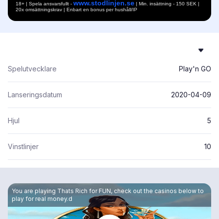
www.stodlinjen.se
18+ | Spela ansvarsfullt -
| Min. insättning - 150 SEK |
20x omsättningskrav | Enbart en bonus per hushåll/IP
Spelutvecklare
Play'n GO
Lanseringsdatum
2020-04-09
Hjul
5
Vinstlinjer
10
You are playing Thats Rich for FUN, check out the casinos below to
play for real money.d