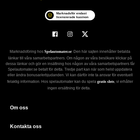
Marknadsför endast
licensierade kasinon
Marknadsföring hos
Spelautomater.se
: Den här sajten innehåller betalda
länkar till våra samarbetspartners. Om någon av våra besökare klickar på
dessa länkar och gör en insättning hos någon av våra samarbetspartners får
Spelautomater.se betalt för detta. Tredje part kan när som helst uppdatera
eller ändra bonusar/erbjudanden. Vi kan därför inte ta ansvar för eventuell
felaktig information. Hos spelautomater kan du spela
gratis slots
, vi erhåller
ingen ersättning för detta.
Om oss
Kontakta oss