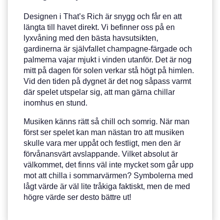
Designen i That’s Rich är snygg och får en att
längta till havet direkt. Vi befinner oss på en
lyxvåning med den bästa havsutsikten,
gardinerna är självfallet champagne-färgade och
palmerna vajar mjukt i vinden utanför. Det är nog
mitt på dagen för solen verkar stå högt på himlen.
Vid den tiden på dygnet är det nog såpass varmt
där spelet utspelar sig, att man gärna chillar
inomhus en stund.
Musiken känns rätt så chill och somrig. När man
först ser spelet kan man nästan tro att musiken
skulle vara mer uppåt och festligt, men den är
förvånansvärt avslappande. Vilket absolut är
välkommet, det finns väl inte mycket som går upp
mot att chilla i sommarvärmen? Symbolerna med
lågt värde är väl lite tråkiga faktiskt, men de med
högre värde ser desto bättre ut!