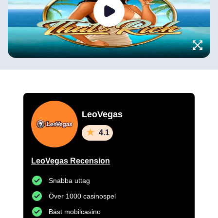
LeoVegas
4.1
LeoVegas Recension
Snabba uttag
Över 1000 casinospel
Bäst mobilcasino