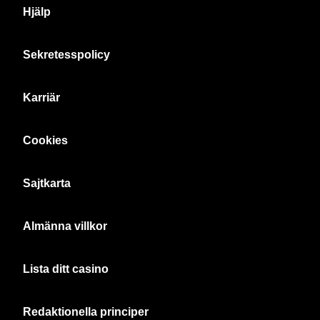
Hjälp
Sekretesspolicy
Karriär
Cookies
Sajtkarta
Almänna villkor
Lista ditt casino
Redaktionella principer