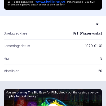
www.stodlinjen.se
18+ | Spela ansvarsfullt -
| Min. insättning - 100 SEK |
0x omsättningskrav | Enbart en bonus per hushåll/IP
Spelutvecklare
IGT (Wagerworks)
Lanseringsdatum
1970-01-01
Hjul
5
Vinstlinjer
20
You are playing The Big Easy for FUN, check out the casinos below
to play for real money.d