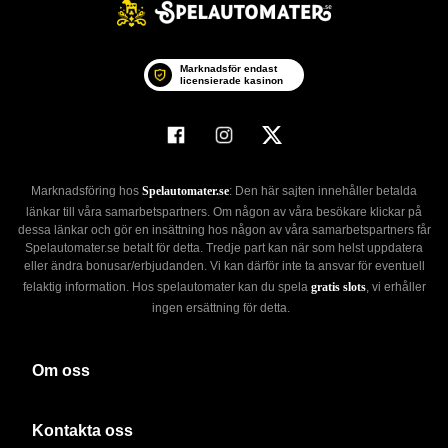
Marknadsför endast
licensierade kasinon
Marknadsföring hos
Spelautomater.se
: Den här sajten innehåller betalda
länkar till våra samarbetspartners. Om någon av våra besökare klickar på
dessa länkar och gör en insättning hos någon av våra samarbetspartners får
Spelautomater.se betalt för detta. Tredje part kan när som helst uppdatera
eller ändra bonusar/erbjudanden. Vi kan därför inte ta ansvar för eventuell
felaktig information. Hos spelautomater kan du spela
gratis slots
, vi erhåller
ingen ersättning för detta.
Om oss
Kontakta oss