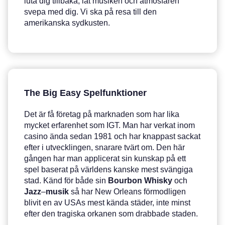
luta dig tillbaka, låt musiken och atmosfären
svepa med dig. Vi ska på resa till den
amerikanska sydkusten.
The Big Easy Spelfunktioner
Det är få företag på marknaden som har lika
mycket erfarenhet som IGT. Man har verkat inom
casino ända sedan 1981 och har knappast sackat
efter i utvecklingen, snarare tvärt om. Den här
gången har man applicerat sin kunskap på ett
spel baserat på världens kanske mest svängiga
stad. Känd för både sin
Bourbon
Whisky
och
Jazz
–
musik
så har New Orleans förmodligen
blivit en av USAs mest kända städer, inte minst
efter den tragiska orkanen som drabbade staden.