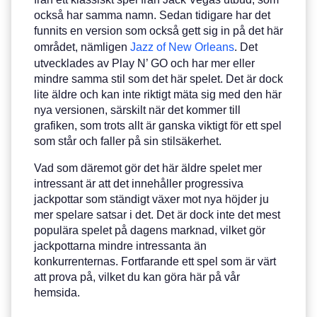
också har samma namn. Sedan tidigare har det
funnits en version som också gett sig in på det här
området, nämligen
Jazz of New Orleans
. Det
utvecklades av Play N’ GO och har mer eller
mindre samma stil som det här spelet. Det är dock
lite äldre och kan inte riktigt mäta sig med den här
nya versionen, särskilt när det kommer till
grafiken, som trots allt är ganska viktigt för ett spel
som står och faller på sin stilsäkerhet.
Vad som däremot gör det här äldre spelet mer
intressant är att det innehåller progressiva
jackpottar som ständigt växer mot nya höjder ju
mer spelare satsar i det. Det är dock inte det mest
populära spelet på dagens marknad, vilket gör
jackpottarna mindre intressanta än
konkurrenternas. Fortfarande ett spel som är värt
att prova på, vilket du kan göra här på vår
hemsida.