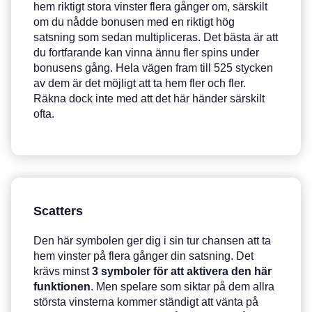
hem riktigt stora vinster flera gånger om, särskilt
om du nådde bonusen med en riktigt hög
satsning som sedan multipliceras. Det bästa är att
du fortfarande kan vinna ännu fler spins under
bonusens gång. Hela vägen fram till 525 stycken
av dem är det möjligt att ta hem fler och fler.
Räkna dock inte med att det här händer särskilt
ofta.
Scatters
Den här symbolen ger dig i sin tur chansen att ta
hem vinster på flera gånger din satsning. Det
krävs minst
3 symboler för att aktivera den här
funktionen
. Men spelare som siktar på dem allra
största vinsterna kommer ständigt att vänta på