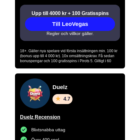
Upp till 4000 kr + 100 Gratisspins
Till LeoVegas
Regler och villkor gäller.
18+. Gäller nya spelare vid första insättningen min. 100 kr
(bonus upp till 4 000 kr). 10x omsättningskrav. Få sedan
bonuspengar och 100 gratisspins i Pirots 5. Giltigt i 60
dagar. Regler & villkor gäller. Regler & villkor gäller.
www.stodlinjen.se
www.spelpaus.se
-
. Spela
ansvarsfullt.
Duelz
4.7
Duelz Recension
Blixtsnabba uttag
Över 400 spel