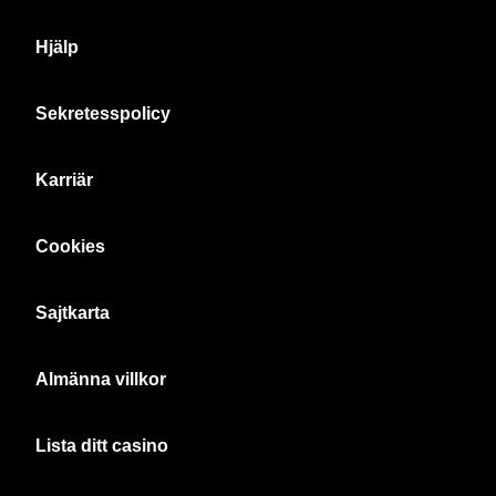
Hjälp
Sekretesspolicy
Karriär
Cookies
Sajtkarta
Almänna villkor
Lista ditt casino