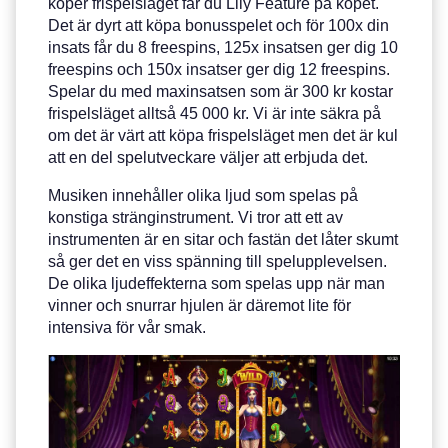
köper frispelsläget får du Lily Feature på köpet.
Det är dyrt att köpa bonusspelet och för 100x din
insats får du 8 freespins, 125x insatsen ger dig 10
freespins och 150x insatser ger dig 12 freespins.
Spelar du med maxinsatsen som är 300 kr kostar
frispelsläget alltså 45 000 kr. Vi är inte säkra på
om det är värt att köpa frispelsläget men det är kul
att en del spelutveckare väljer att erbjuda det.
Musiken innehåller olika ljud som spelas på
konstiga stränginstrument. Vi tror att ett av
instrumenten är en sitar och fastän det låter skumt
så ger det en viss spänning till spelupplevelsen.
De olika ljudeffekterna som spelas upp när man
vinner och snurrar hjulen är däremot lite för
intensiva för vår smak.