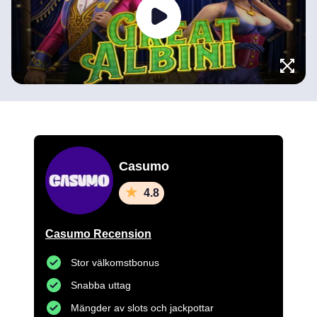
Casumo
4.8
Casumo Recension
Stor välkomstbonus
Snabba uttag
Mängder av slots och jackpottar