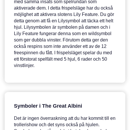
med samma insats som spelrundan som
aktiverade dem. I detta frispelsläge har du också
möjlighet att aktivera slotens Lily Feature. Du gör
detta genom att få en Lilysymbol att täcka ett helt
hjul. Lilysymbolen är symbolen på damen och i
Lily Feature fungerar denna som en wildsymbol
som ger dubbla vinster. Förutom detta ger den
också respins som inte använder ett av de 12
freespinnen du fått. I frispelsläget spelar du med
ett förstorat spelfält med 5 hjul, 6 rader och 50
vinstlinjer.
Symboler i The Great Albini
Det är ingen överraskning att du har kommit till en
trollerishow och det syns också på hjulen.