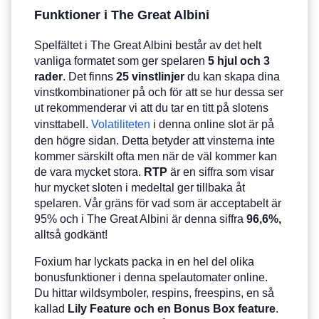
Funktioner i The Great Albini
Spelfältet i The Great Albini består av det helt
vanliga formatet som ger spelaren
5 hjul och 3
rader
. Det finns
25 vinstlinjer
du kan skapa dina
vinstkombinationer på och för att se hur dessa ser
ut rekommenderar vi att du tar en titt på slotens
vinsttabell.
Volatiliteten
i denna online slot är på
den högre sidan. Detta betyder att vinsterna inte
kommer särskilt ofta men när de väl kommer kan
de vara mycket stora.
RTP
är en siffra som visar
hur mycket sloten i medeltal ger tillbaka åt
spelaren. Vår gräns för vad som är acceptabelt är
95% och i The Great Albini är denna siffra
96,6%,
alltså godkänt!
Foxium har lyckats packa in en hel del olika
bonusfunktioner i denna spelautomater online.
Du hittar wildsymboler, respins, freespins, en så
kallad
Lily Feature och en Bonus Box feature
.