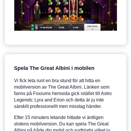
Spela The Great Albini i mobilen
Vi fick leta runt en bra stund för att hitta en
mobilversion av The Great Albini. Länken som
fanns på Foxiums hemsida gick istället till Astro
Legends: Lyra and Erion och detta är ju inte
särskilt professionellt men misstag händer.
Efter 15 minuters letande hittade vi äntligen
slotens mobilversion. Du kan spela The Great
Albini på både din mobil och surfplatta vilket ju