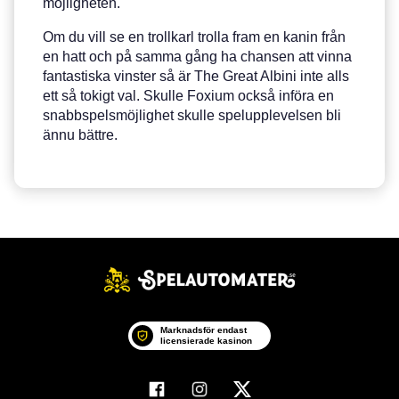
möjligheten.
Om du vill se en trollkarl trolla fram en kanin från
en hatt och på samma gång ha chansen att vinna
fantastiska vinster så är The Great Albini inte alls
ett så tokigt val. Skulle Foxium också införa en
snabbspelsmöjlighet skulle spelupplevelsen bli
ännu bättre.
Marknadsför endast
licensierade kasinon