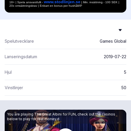
www.stodlinjen.se
18+ | Spela ansvarsfullt -
| Min. insättning - 100 SEK |
20x omsättningskrav | Enbart en bonus per hushåll/IP
Spelutvecklare
Games Global
Lanseringsdatum
2019-07-22
Hjul
5
Vinstlinjer
50
You are playing The Great Albini for FUN, check out the casinos
below to play for real money.d