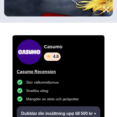
Casumo
4.8
Casumo Recension
Stor välkomstbonus
Snabba uttag
Mängder av slots och jackpottar
Dubblar din insättning upp till 500 kr +