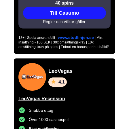
40 spins
Till Casumo
Regler och villkor gäller.
www.stodlinjen.se
18+ | Spela ansvarsfullt -
| Min.
insättning - 100 SEK | 30x omsättningskrav | 10x
omsättningskrav på spins | Enbart en bonus per hushåll/IP
LeoVegas
4.1
LeoVegas Recension
Snabba uttag
Över 1000 casinospel
Bäst mobilcasino