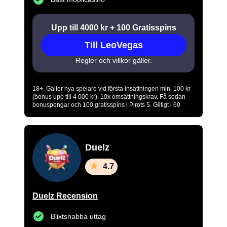
Upp till 4000 kr + 100 Gratisspins
Till LeoVegas
Regler och villkor gäller.
18+. Gäller nya spelare vid första insättningen min. 100 kr
(bonus upp till 4 000 kr). 10x omsättningskrav. Få sedan
bonuspengar och 100 gratisspins i Pirots 5. Giltigt i 60
dagar. Regler & villkor gäller. Regler & villkor gäller.
www.stodlinjen.se
www.spelpaus.se
-
. Spela
ansvarsfullt.
Duelz
4.7
Duelz Recension
Blixtsnabba uttag