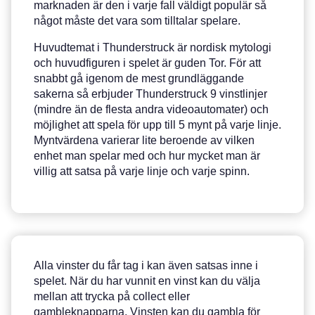
marknaden är den i varje fall väldigt populär så
något måste det vara som tilltalar spelare.
Huvudtemat i Thunderstruck är nordisk mytologi
och huvudfiguren i spelet är guden Tor. För att
snabbt gå igenom de mest grundläggande
sakerna så erbjuder Thunderstruck 9 vinstlinjer
(mindre än de flesta andra videoautomater) och
möjlighet att spela för upp till 5 mynt på varje linje.
Myntvärdena varierar lite beroende av vilken
enhet man spelar med och hur mycket man är
villig att satsa på varje linje och varje spinn.
Alla vinster du får tag i kan även satsas inne i
spelet. När du har vunnit en vinst kan du välja
mellan att trycka på collect eller
gambleknapparna, Vinsten kan du gambla för