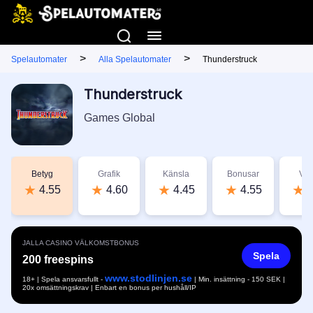
>
>
Spelautomater
Alla Spelautomater
Thunderstruck
Thunderstruck
Games Global
Betyg
Grafik
Känsla
Bonusar
Vär
4.55
4.60
4.45
4.55
4
JALLA CASINO VÄLKOMSTBONUS
Spela
200 freespins
www.stodlinjen.se
18+ | Spela ansvarsfullt -
| Min. insättning - 150 SEK |
20x omsättningskrav | Enbart en bonus per hushåll/IP