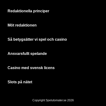
Redaktionella principer
Möt redaktionen
Så betygsätter vi spel och casino
Ansvarsfullt spelande
Casino med svensk licens
Slots på nätet
Copyright Spelutomater.se 2026