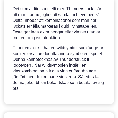
Det som är lite speciellt med Thunderstruck II är
att man har möjlighet att samla ’achievements’.
Detta innebär att kombinationer som man har
lyckats erhålla markeras i guld i vinsttabellen.
Detta ger inga extra pengar eller vinster utan är
mer en rolig extrafunktion.
Thunderstruck II har en wildsymbol som fungerar
som en ersättare för alla andra symboler i spelet.
Denna kännetecknas av Thunderstruck II-
logotypen . När wildsymbolen ingår i en
vinstkombination blir alla vinster fördubblade
jämfört med de ordinarie vinsterna. Således kan
denna joker bli en bekantskap som betalar av sig
bra.