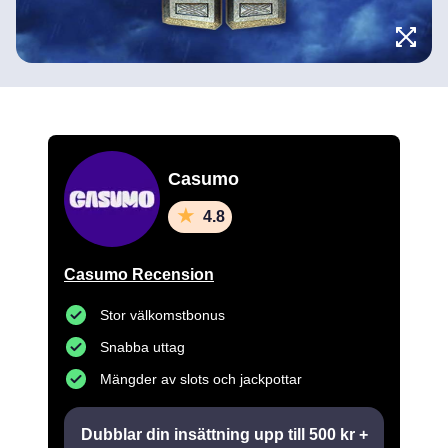
Casumo
4.8
Casumo Recension
Stor välkomstbonus
Snabba uttag
Mängder av slots och jackpottar
Dubblar din insättning upp till 500 kr +