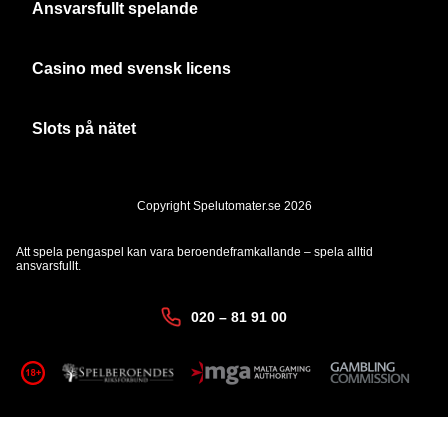
Ansvarsfullt spelande
Casino med svensk licens
Slots på nätet
Copyright Spelutomater.se 2026
Att spela pengaspel kan vara beroendeframkallande – spela alltid
ansvarsfullt.
020 – 81 91 00