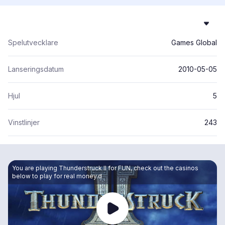
Spelutvecklare
Games Global
Lanseringsdatum
2010-05-05
Hjul
5
Vinstlinjer
243
You are playing Thunderstruck II for FUN, check out the casinos
below to play for real money.d