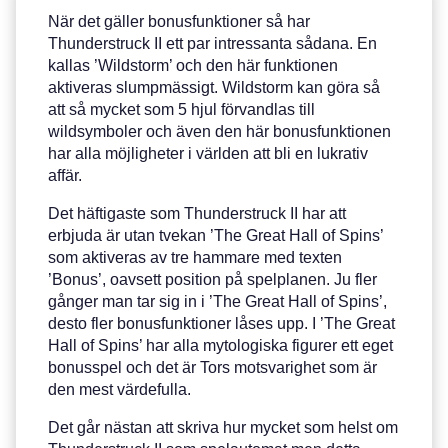
När det gäller bonusfunktioner så har
Thunderstruck II ett par intressanta sådana. En
kallas ’Wildstorm’ och den här funktionen
aktiveras slumpmässigt. Wildstorm kan göra så
att så mycket som 5 hjul förvandlas till
wildsymboler och även den här bonusfunktionen
har alla möjligheter i världen att bli en lukrativ
affär.
Det häftigaste som Thunderstruck II har att
erbjuda är utan tvekan ’The Great Hall of Spins’
som aktiveras av tre hammare med texten
’Bonus’, oavsett position på spelplanen. Ju fler
gånger man tar sig in i ’The Great Hall of Spins’,
desto fler bonusfunktioner låses upp. I ’The Great
Hall of Spins’ har alla mytologiska figurer ett eget
bonusspel och det är Tors motsvarighet som är
den mest värdefulla.
Det går nästan att skriva hur mycket som helst om