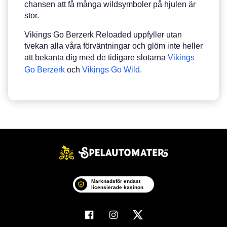
chansen att få många wildsymboler på hjulen är
stor.
Vikings Go Berzerk Reloaded uppfyller utan
tvekan alla våra förväntningar och glöm inte heller
att bekanta dig med de tidigare slotarna
Vikings
Go Berzerk
och
Vikings Go Wild
.
Marknadsför endast
licensierade kasinon