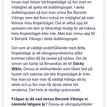
Innan man börjar sitt frispelsläge så har man en
möjlighet att spela ett dubblingsspel. I detta
dubblingsspel så kan man vinna fler Berzerk
Vikings men det finns också en möjlighet att man
förlorar hela frispelsläget. Det är alltså upp till
spelaren om den är tillräckligt modig för att riskera
hela frispelsläget eller inte. Man kan vinna upp till
4 Berzerk Vikings i detta dubblingsspel.
Det som är väldigt underhållande med detta
frispelsläge är att vikingasymbolerna alltid
kommer slåss då de landar på hjulen. Om de
vinner sin kamp så förvandlas de till
Sticky
Wilds
. Dessa är wildsymboler som låses fast på
hjulen och stannar där tills frispelsläget är över.
Har man tur kan man få väldigt många sticky
wilds och ju fler man får desto större blir
vinsterna. Det hela är otroligt spännande.
Frågan är då vad dessa Berzerk Vikings vi
nämnde tidigare är
? Dessa är vikingasymboler