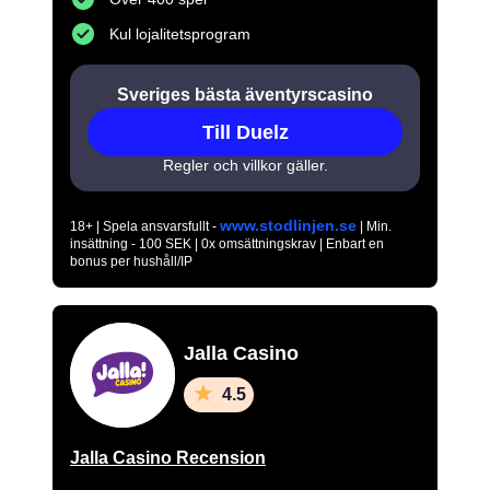
Kul lojalitetsprogram
Sveriges bästa äventyrscasino
Till Duelz
Regler och villkor gäller.
www.stodlinjen.se
18+ | Spela ansvarsfullt -
| Min.
insättning - 100 SEK | 0x omsättningskrav | Enbart en
bonus per hushåll/IP
Jalla Casino
4.5
Jalla Casino Recension