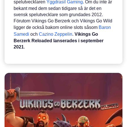
spelutvecklaren
Yggdrasil Gaming
. Om du inte är
bekant med dem sedan tidigare så är det en
svensk spelutvecklare som grundades 2012.
Förutom Vikings Go Berzerk och Vikings Go Wild
ligger de också bakom online slots såsom
Baron
Samedi
och
Cazino Zeppelin
.
Vikings Go
Berzerk Reloaded lanserades i september
2021
.