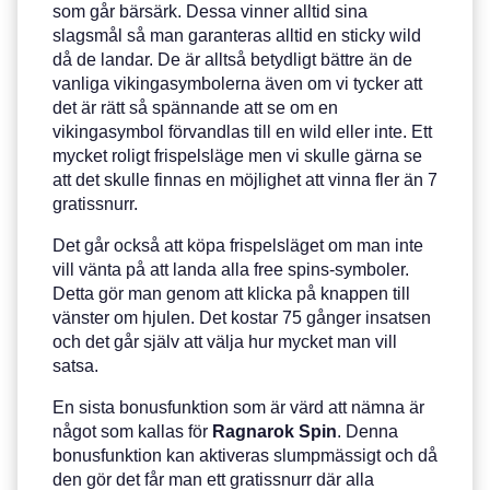
som går bärsärk. Dessa vinner alltid sina
slagsmål så man garanteras alltid en sticky wild
då de landar. De är alltså betydligt bättre än de
vanliga vikingasymbolerna även om vi tycker att
det är rätt så spännande att se om en
vikingasymbol förvandlas till en wild eller inte. Ett
mycket roligt frispelsläge men vi skulle gärna se
att det skulle finnas en möjlighet att vinna fler än 7
gratissnurr.
Det går också att köpa frispelsläget om man inte
vill vänta på att landa alla free spins-symboler.
Detta gör man genom att klicka på knappen till
vänster om hjulen. Det kostar 75 gånger insatsen
och det går själv att välja hur mycket man vill
satsa.
En sista bonusfunktion som är värd att nämna är
något som kallas för
Ragnarok Spin
. Denna
bonusfunktion kan aktiveras slumpmässigt och då
den gör det får man ett gratissnurr där alla