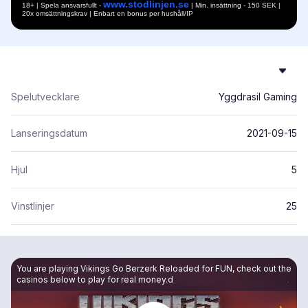
www.stodlinjen.se
18+ | Spela ansvarsfullt -
| Min. insättning - 150 SEK |
20x omsättningskrav | Enbart en bonus per hushåll/IP
Spelutvecklare
Yggdrasil Gaming
Lanseringsdatum
2021-09-15
Hjul
5
Vinstlinjer
25
You are playing Vikings Go Berzerk Reloaded for FUN, check out the
casinos below to play for real money.d