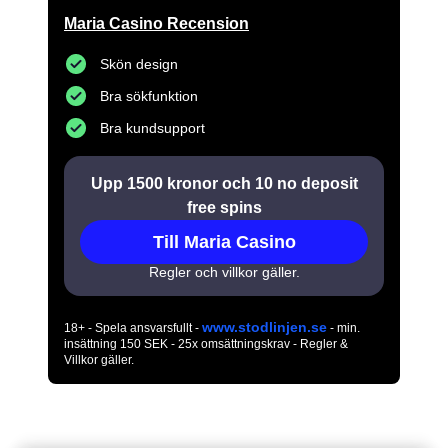
Maria Casino Recension
Skön design
Bra sökfunktion
Bra kundsupport
Upp 1500 kronor och 10 no deposit
free spins
Till Maria Casino
Regler och villkor gäller.
www.stodlinjen.se
18+ - Spela ansvarsfullt -
- min.
insättning 150 SEK - 25x omsättningskrav - Regler &
Villkor gäller.