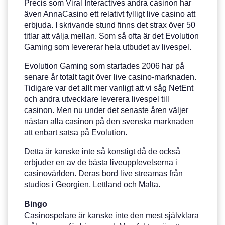
Precis som Viral Interactives andra casinon har
även AnnaCasino ett relativt fylligt live casino att
erbjuda. I skrivande stund finns det strax över 50
titlar att välja mellan. Som så ofta är det Evolution
Gaming som levererar hela utbudet av livespel.
Evolution Gaming som startades 2006 har på
senare år totalt tagit över live casino-marknaden.
Tidigare var det allt mer vanligt att vi såg NetEnt
och andra utvecklare leverera livespel till
casinon. Men nu under det senaste åren väljer
nästan alla casinon på den svenska marknaden
att enbart satsa på Evolution.
Detta är kanske inte så konstigt då de också
erbjuder en av de bästa liveupplevelserna i
casinovärlden. Deras bord live streamas från
studios i Georgien, Lettland och Malta.
Bingo
Casinospelare är kanske inte den mest självklara