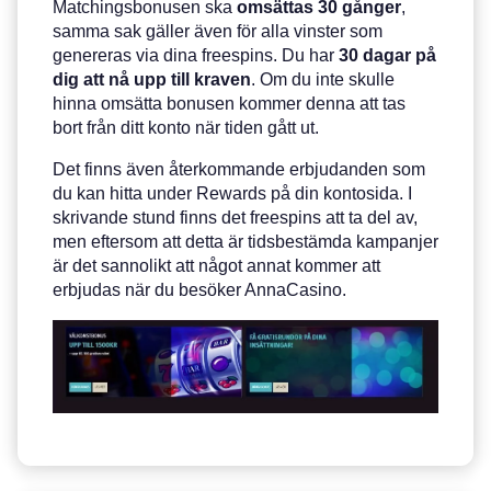
Matchingsbonusen ska
omsättas 30 gånger
,
samma sak gäller även för alla vinster som
genereras via dina freespins. Du har
30 dagar på
dig att nå upp till kraven
. Om du inte skulle
hinna omsätta bonusen kommer denna att tas
bort från ditt konto när tiden gått ut.
Det finns även återkommande erbjudanden som
du kan hitta under Rewards på din kontosida. I
skrivande stund finns det freespins att ta del av,
men eftersom att detta är tidsbestämda kampanjer
är det sannolikt att något annat kommer att
erbjudas när du besöker AnnaCasino.