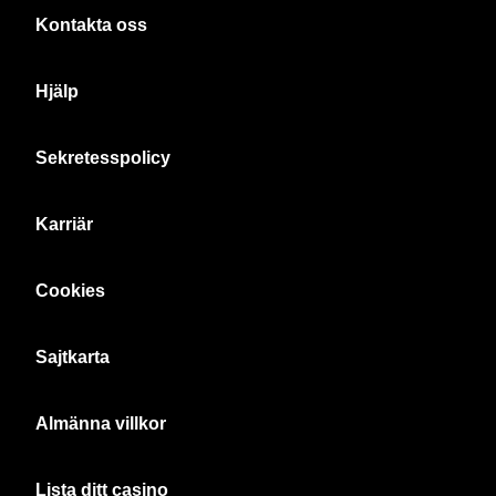
Kontakta oss
Hjälp
Sekretesspolicy
Karriär
Cookies
Sajtkarta
Almänna villkor
Lista ditt casino