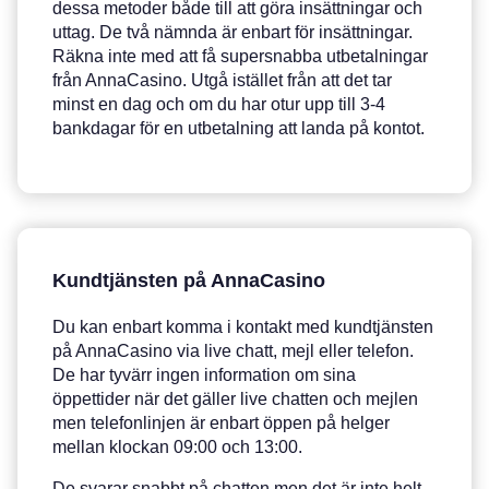
dessa metoder både till att göra insättningar och
uttag. De två nämnda är enbart för insättningar.
Räkna inte med att få supersnabba utbetalningar
från AnnaCasino. Utgå istället från att det tar
minst en dag och om du har otur upp till 3-4
bankdagar för en utbetalning att landa på kontot.
Kundtjänsten på AnnaCasino
Du kan enbart komma i kontakt med kundtjänsten
på AnnaCasino via live chatt, mejl eller telefon.
De har tyvärr ingen information om sina
öppettider när det gäller live chatten och mejlen
men telefonlinjen är enbart öppen på helger
mellan klockan 09:00 och 13:00.
De svarar snabbt på chatten men det är inte helt