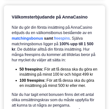
Välkomsterbjudande på AnnaCasino
När du gör din första insättning på AnnaCasino
erbjuds du en välkomstbonus bestående av en
matchingsbonus
samt
freespins
. Själva
matchningsbonus ligger på
100% upp till 1 500
kr
. De dubblar alltså din första insättning. Hur
många freespins du kommer att tilldelas beror på
hur mycket du väljer att sätta in:
50 freespins:
För att få dessa ska du göra en
insättning på minst 100 kr och högst 499 kr
100 freespins:
För att få dessa ska du göra
en insättning på minst 500 kr eller mer.
När du har tagit emot bonusen finns det ett antal
olika omsättningskrav som du måste uppfylla för
att kunna ta ut några av pengarna.