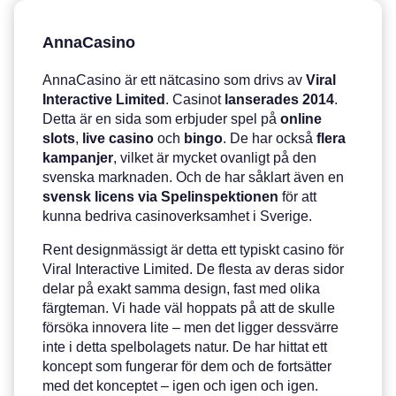
AnnaCasino
AnnaCasino är ett nätcasino som drivs av
Viral
Interactive Limited
. Casinot
lanserades 2014
.
Detta är en sida som erbjuder spel på
online
slots
,
live casino
och
bingo
. De har också
flera
kampanjer
, vilket är mycket ovanligt på den
svenska marknaden. Och de har såklart även en
svensk licens via Spelinspektionen
för att
kunna bedriva casinoverksamhet i Sverige.
Rent designmässigt är detta ett typiskt casino för
Viral Interactive Limited. De flesta av deras sidor
delar på exakt samma design, fast med olika
färgteman. Vi hade väl hoppats på att de skulle
försöka innovera lite – men det ligger dessvärre
inte i detta spelbolagets natur. De har hittat ett
koncept som fungerar för dem och de fortsätter
med det konceptet – igen och igen och igen.