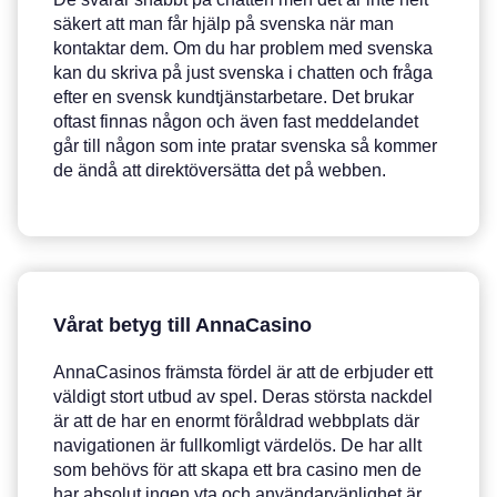
säkert att man får hjälp på svenska när man
kontaktar dem. Om du har problem med svenska
kan du skriva på just svenska i chatten och fråga
efter en svensk kundtjänstarbetare. Det brukar
oftast finnas någon och även fast meddelandet
går till någon som inte pratar svenska så kommer
de ändå att direktöversätta det på webben.
Vårat betyg till AnnaCasino
AnnaCasinos främsta fördel är att de erbjuder ett
väldigt stort utbud av spel. Deras största nackdel
är att de har en enormt föråldrad webbplats där
navigationen är fullkomligt värdelös. De har allt
som behövs för att skapa ett bra casino men de
har absolut ingen yta och användarvänlighet är