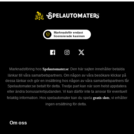
Marknadsför endast
licensierade kasinon
Marknadsföring hos
Spelautomater.se
: Den här sajten innehåller betalda
länkar till våra samarbetspartners. Om någon av våra besökare klickar på
dessa länkar och gör en insättning hos någon av våra samarbetspartners får
Spelautomater.se betalt för detta. Tredje part kan när som helst uppdatera
eller ändra bonusar/erbjudanden. Vi kan därför inte ta ansvar för eventuell
felaktig information. Hos spelautomater kan du spela
gratis slots
, vi erhåller
ingen ersättning för detta.
Om oss