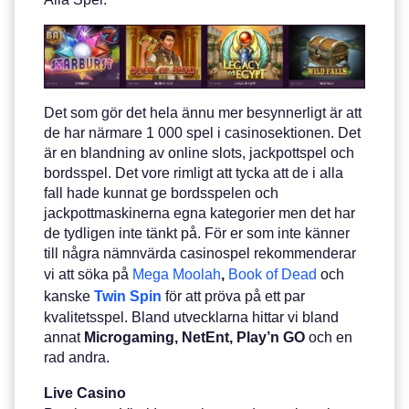
Det som gör det hela ännu mer besynnerligt är att
de har närmare 1 000 spel i casinosektionen. Det
är en blandning av online slots, jackpottspel och
bordsspel. Det vore rimligt att tycka att de i alla
fall hade kunnat ge bordsspelen och
jackpottmaskinerna egna kategorier men det har
de tydligen inte tänkt på. För er som inte känner
till några nämnvärda casinospel rekommenderar
vi att söka på
Mega Moolah
,
Book of Dead
och
kanske
Twin Spin
för att pröva på ett par
kvalitetsspel. Bland utvecklarna hittar vi bland
annat
Microgaming, NetEnt,
Play’n GO
och en
rad andra.
Live Casino