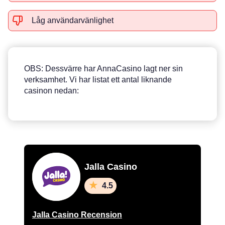
Låg användarvänlighet
OBS: Dessvärre har AnnaCasino lagt ner sin
verksamhet. Vi har listat ett antal liknande
casinon nedan:
Jalla Casino
4.5
Jalla Casino Recension