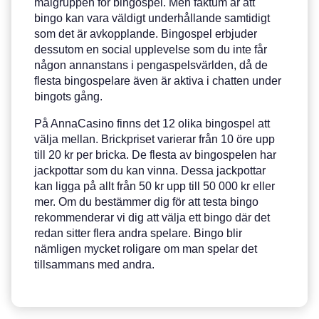
målgruppen för bingospel. Men faktum är att
bingo kan vara väldigt underhållande samtidigt
som det är avkopplande. Bingospel erbjuder
dessutom en social upplevelse som du inte får
någon annanstans i pengaspelsvärlden, då de
flesta bingospelare även är aktiva i chatten under
bingots gång.
På AnnaCasino finns det 12 olika bingospel att
välja mellan. Brickpriset varierar från 10 öre upp
till 20 kr per bricka. De flesta av bingospelen har
jackpottar som du kan vinna. Dessa jackpottar
kan ligga på allt från 50 kr upp till 50 000 kr eller
mer. Om du bestämmer dig för att testa bingo
rekommenderar vi dig att välja ett bingo där det
redan sitter flera andra spelare. Bingo blir
nämligen mycket roligare om man spelar det
tillsammans med andra.