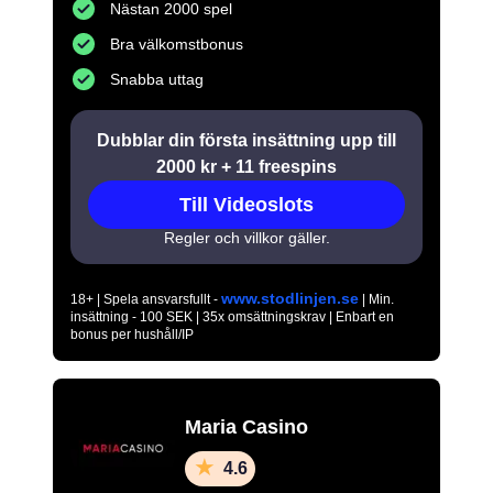
Nästan 2000 spel
Bra välkomstbonus
Snabba uttag
Dubblar din första insättning upp till
2000 kr + 11 freespins
Till Videoslots
Regler och villkor gäller.
www.stodlinjen.se
18+ | Spela ansvarsfullt -
| Min.
insättning - 100 SEK | 35x omsättningskrav | Enbart en
bonus per hushåll/IP
Maria Casino
4.6