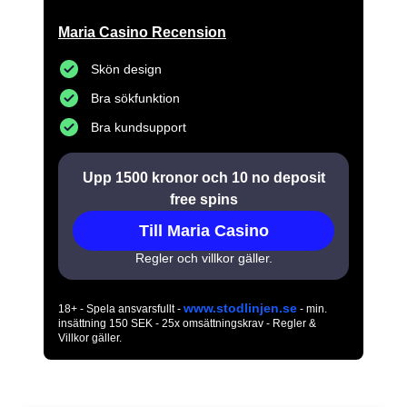
Maria Casino Recension
Skön design
Bra sökfunktion
Bra kundsupport
Upp 1500 kronor och 10 no deposit
free spins
Till Maria Casino
Regler och villkor gäller.
www.stodlinjen.se
18+ - Spela ansvarsfullt -
- min.
insättning 150 SEK - 25x omsättningskrav - Regler &
Villkor gäller.