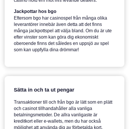
casino hold’em mot livs levande dealers.
Jackpottar hos bgo
Eftersom bgo har casinospel från många olika
leverantörer innebär även detta att det finns
många jackpottspel att välja bland. Om du är ute
efter vinster som kan göra dig ekonomiskt
oberoende finns det således en uppsjö av spel
som kan uppfylla dina drömmar!
Sätta in och ta ut pengar
Transaktioner till och från bgo är lätt som en plätt
och casinot tillhandahåller alla vanliga
betalningsmetoder. De allra vanligaste är
kreditkort eller e-wallets, men du har också
möjlighet att använda dig av förbetalda kort,