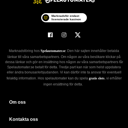
Marknadsför endast
licensierade kasinon
Marknadsföring hos
Spelautomater.se
: Den här sajten innehåller betalda
länkar till våra samarbetspartners. Om någon av våra besökare klickar på
dessa länkar och gör en insättning hos någon av våra samarbetspartners får
Spelautomater.se betalt för detta. Tredje part kan när som helst uppdatera
eller ändra bonusar/erbjudanden. Vi kan därför inte ta ansvar för eventuell
felaktig information. Hos spelautomater kan du spela
gratis slots
, vi erhåller
ingen ersättning för detta.
Om oss
Kontakta oss