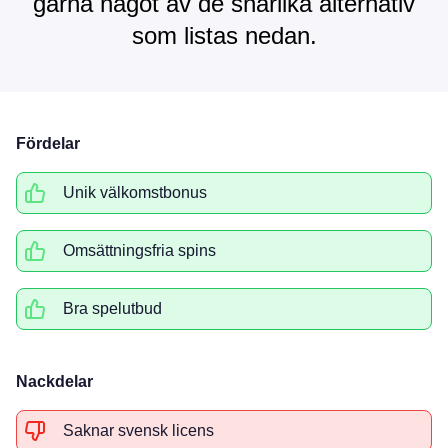
gärna något av de snarlika alternativ
som listas nedan.
Fördelar
Unik välkomstbonus
Omsättningsfria spins
Bra spelutbud
Nackdelar
Saknar svensk licens