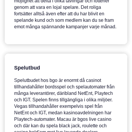
möjlighet att delta i olika tävlingar och lotterier
genom att vara en lojal spelare. Det roliga
fortsätter alltså även efter att du har blivit en
spelande kund och som medlem kan du se fram
emot många spännande kampanjer varje månad.
Spelutbud
Spelutbudet hos bgo är enormt då casinot
tillhandahåller bordsspel och spelautomater från
många leverantörer, däribland NetEnt, Playtech
och IGT. Spelen finns tillgängliga i olika miljöer.
Vegas tillhandahåller exempelvis spel från
NetEnt och IGT, medan kasinoavdelningen har
Playtech-automater. Macau är bgos live casino
och där kan du spela black jack, roulette och