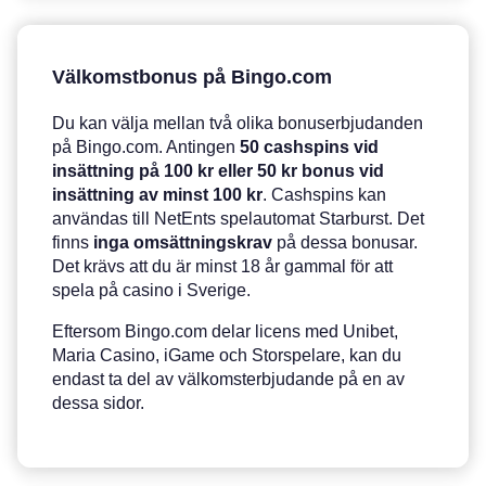
Välkomstbonus på Bingo.com
Du kan välja mellan två olika bonuserbjudanden
på Bingo.com. Antingen
50 cashspins vid
insättning på 100 kr eller 50 kr bonus vid
insättning av minst 100 kr
. Cashspins kan
användas till NetEnts spelautomat Starburst. Det
finns
inga omsättningskrav
på dessa bonusar.
Det krävs att du är minst 18 år gammal för att
spela på casino i Sverige.
Eftersom Bingo.com delar licens med Unibet,
Maria Casino, iGame och Storspelare, kan du
endast ta del av välkomsterbjudande på en av
dessa sidor.