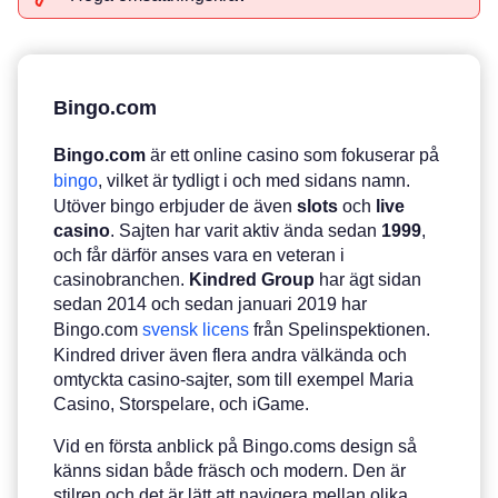
Bingo.com
Bingo.com
är ett online casino som fokuserar på
bingo
, vilket är tydligt i och med sidans namn.
Utöver bingo erbjuder de även
slots
och
live
casino
. Sajten har varit aktiv ända sedan
1999
,
och får därför anses vara en veteran i
casinobranchen.
Kindred Group
har ägt sidan
sedan 2014 och sedan januari 2019 har
Bingo.com
svensk licens
från Spelinspektionen.
Kindred driver även flera andra välkända och
omtyckta casino-sajter, som till exempel Maria
Casino, Storspelare, och iGame.
Vid en första anblick på Bingo.coms design så
känns sidan både fräsch och modern. Den är
stilren och det är lätt att navigera mellan olika