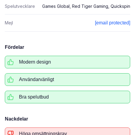
Spelutvecklare
Games Global, Red Tiger Gaming, Quickspin
Mejl
[email protected]
Fördelar
Modern design
Användarvänligt
Bra spelutbud
Nackdelar
Höga omsättningskrav