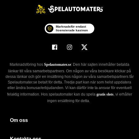
Marknadsför endast
licensierade kasinon
Marknadsföring hos
Spelautomater.se
: Den här sajten innehåller betalda
länkar till våra samarbetspartners. Om någon av våra besökare klickar på
dessa länkar och gör en insättning hos någon av våra samarbetspartners får
Spelautomater.se betalt för detta. Tredje part kan när som helst uppdatera
eller ändra bonusar/erbjudanden. Vi kan därför inte ta ansvar för eventuell
felaktig information. Hos spelautomater kan du spela
gratis slots
, vi erhåller
ingen ersättning för detta.
Om oss
Kontakta oss