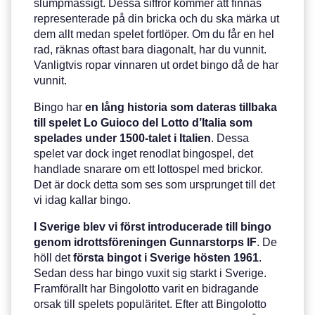
slumpmässigt. Dessa siffror kommer att finnas
representerade på din bricka och du ska märka ut
dem allt medan spelet fortlöper. Om du får en hel
rad, räknas oftast bara diagonalt, har du vunnit.
Vanligtvis ropar vinnaren ut ordet bingo då de har
vunnit.
Bingo har
en lång historia som dateras tillbaka
till spelet Lo Guioco del Lotto d’Italia som
spelades under 1500-talet i Italien
. Dessa
spelet var dock inget renodlat bingospel, det
handlade snarare om ett lottospel med brickor.
Det är dock detta som ses som ursprunget till det
vi idag kallar bingo.
I Sverige blev vi först introducerade till bingo
genom idrottsföreningen Gunnarstorps IF
. De
höll det
första bingot i Sverige hösten 1961
.
Sedan dess har bingo vuxit sig starkt i Sverige.
Framförallt har Bingolotto varit en bidragande
orsak till spelets populäritet. Efter att Bingolotto