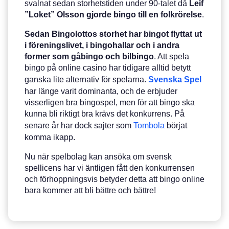
svalnat sedan storhetstiden under 90-talet då
Leif
”Loket” Olsson gjorde bingo till en folkrörelse
.
Sedan Bingolottos storhet har bingot flyttat ut
i föreningslivet, i bingohallar och i andra
former som gåbingo och bilbingo
. Att spela
bingo på online casino har tidigare alltid betytt
ganska lite alternativ för spelarna.
Svenska Spel
har länge varit dominanta, och de erbjuder
visserligen bra bingospel, men för att bingo ska
kunna bli riktigt bra krävs det konkurrens. På
senare år har dock sajter som
Tombola
börjat
komma ikapp.
Nu när spelbolag kan ansöka om svensk
spellicens har vi äntligen fått den konkurrensen
och förhoppningsvis betyder detta att bingo online
bara kommer att bli bättre och bättre!