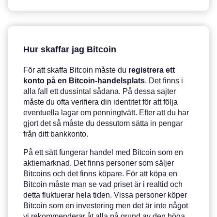
Hur skaffar jag Bitcoin
För att skaffa Bitcoin måste du
registrera ett
konto på en Bitcoin-handelsplats
. Det finns i
alla fall ett dussintal sådana. På dessa sajter
måste du ofta verifiera din identitet för att följa
eventuella lagar om penningtvätt. Efter att du har
gjort det så måste du dessutom sätta in pengar
från ditt bankkonto.
På ett sätt fungerar handel med Bitcoin som en
aktiemarknad. Det finns personer som säljer
Bitcoins och det finns köpare. För att köpa en
Bitcoin måste man se vad priset är i realtid och
detta fluktuerar hela tiden. Vissa personer köper
Bitcoin som en investering men det är inte något
vi rekommenderar åt alla på grund av den höga