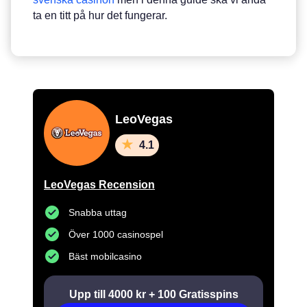
ta en titt på hur det fungerar.
LeoVegas
4.1
LeoVegas Recension
Snabba uttag
Över 1000 casinospel
Bäst mobilcasino
Upp till 4000 kr + 100 Gratisspins