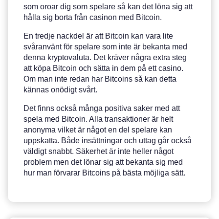
som oroar dig som spelare så kan det löna sig att
hålla sig borta från casinon med Bitcoin.
En tredje nackdel är att Bitcoin kan vara lite
svåranvänt för spelare som inte är bekanta med
denna kryptovaluta. Det kräver några extra steg
att köpa Bitcoin och sätta in dem på ett casino.
Om man inte redan har Bitcoins så kan detta
kännas onödigt svårt.
Det finns också många positiva saker med att
spela med Bitcoin. Alla transaktioner är helt
anonyma vilket är något en del spelare kan
uppskatta. Både insättningar och uttag går också
väldigt snabbt. Säkerhet är inte heller något
problem men det lönar sig att bekanta sig med
hur man förvarar Bitcoins på bästa möjliga sätt.