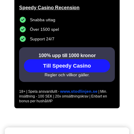
Speedy Casino Recension
Snabba uttag
Över 1500 spel
Support 24/7
100% upp till 1000 kronor
Till Speedy Casino
Regler och villkor gäller.
www.stodlinjen.se
18+ | Spela ansvarsfullt -
| Min.
insättning - 100 SEK | 20x omsättningskrav | Enbart en
bonus per hushåll/IP