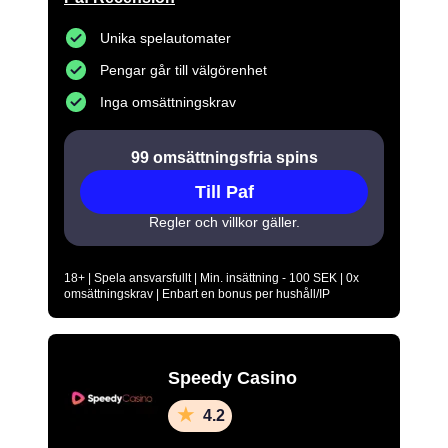
Unika spelautomater
Pengar går till välgörenhet
Inga omsättningskrav
99 omsättningsfria spins
Till Paf
Regler och villkor gäller.
18+ | Spela ansvarsfullt | Min. insättning - 100 SEK | 0x
omsättningskrav | Enbart en bonus per hushåll/IP
Speedy Casino
4.2