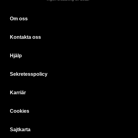
Om oss
Kontakta oss
Hjälp
Sekretesspolicy
Karriär
Cookies
Sajtkarta