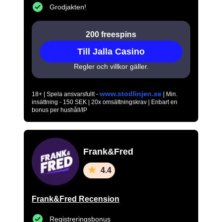
Grodjakten!
200 freespins
Till Jalla Casino
Regler och villkor gäller.
www.stodlinjen.se
18+ | Spela ansvarsfullt -
| Min.
insättning - 150 SEK | 20x omsättningskrav | Enbart en
bonus per hushåll/IP
Frank&Fred
4.4
Frank&Fred Recension
Registreringsbonus