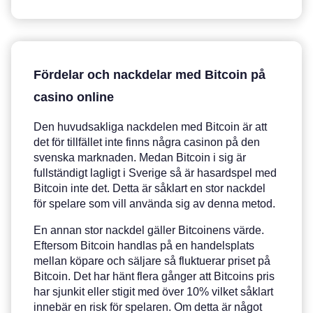
Fördelar och nackdelar med Bitcoin på
casino online
Den huvudsakliga nackdelen med Bitcoin är att
det för tillfället inte finns några casinon på den
svenska marknaden. Medan Bitcoin i sig är
fullständigt lagligt i Sverige så är hasardspel med
Bitcoin inte det. Detta är såklart en stor nackdel
för spelare som vill använda sig av denna metod.
En annan stor nackdel gäller Bitcoinens värde.
Eftersom Bitcoin handlas på en handelsplats
mellan köpare och säljare så fluktuerar priset på
Bitcoin. Det har hänt flera gånger att Bitcoins pris
har sjunkit eller stigit med över 10% vilket såklart
innebär en risk för spelaren. Om detta är något