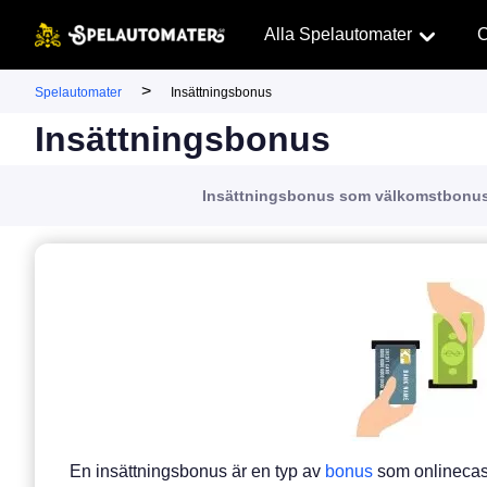
Alla Spelautomater
C
>
Spelautomater
Insättningsbonus
Insättningsbonus
Insättningsbonus som välkomstbonu
En insättningsbonus är en typ av
bonus
som onlinecasi