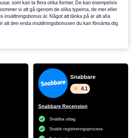
usar, som kan ta flera olika former. De kan exempelvis
ln kommer vi att gå igenom de olika typerna, de mer eller
s insättningsbonus är. Något att tänka på är att alla
ör att den enda insättningsbonusen du kan förvänta dig
Snabbare
4.1
Snabbare Recension
Snabba uttag
Snabb registreringsprocess