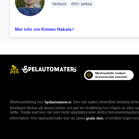
Skribent
455+ artiklar
Mer info om Kimmo Hakala
Marknadsför endast
licensierade kasinon
Marknadsföring hos
Spelautomater.se
: Den här sajten innehåller betalda länk
besökare klickar på dessa länkar och gör en insättning hos någon av våra sa
detta. Tredje part kan när som helst uppdatera eller ändra bonusar/erbjudanden
information. Hos spelautomater kan du spela
gratis slots
, vi erhåller ingen er