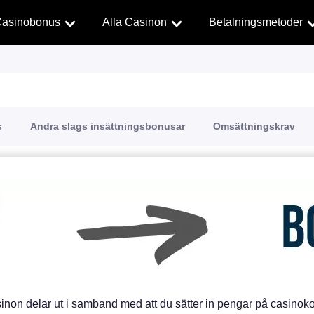
asinobonus
Alla Casinon
Betalningsmetoder
s
Andra slags insättningsbonusar
Omsättningskrav
non delar ut i samband med att du sätter in pengar på casinoko