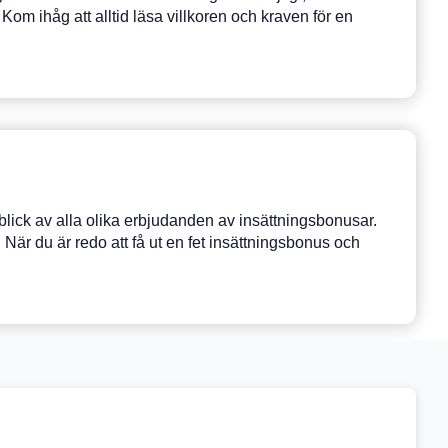
m ihåg att alltid läsa villkoren och kraven för en
blick av alla olika erbjudanden av insättningsbonusar.
är du är redo att få ut en fet insättningsbonus och