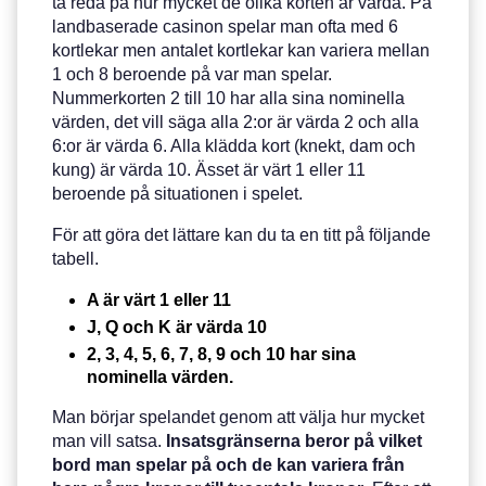
ta reda på hur mycket de olika korten är värda. På
landbaserade casinon spelar man ofta med 6
kortlekar men antalet kortlekar kan variera mellan
1 och 8 beroende på var man spelar.
Nummerkorten 2 till 10 har alla sina nominella
värden, det vill säga alla 2:or är värda 2 och alla
6:or är värda 6. Alla klädda kort (knekt, dam och
kung) är värda 10. Ässet är värt 1 eller 11
beroende på situationen i spelet.
För att göra det lättare kan du ta en titt på följande
tabell.
A är värt 1 eller 11
J, Q och K är värda 10
2, 3, 4, 5, 6, 7, 8, 9 och 10 har sina
nominella värden.
Man börjar spelandet genom att välja hur mycket
man vill satsa.
Insatsgränserna beror på vilket
bord man spelar på och de kan variera från