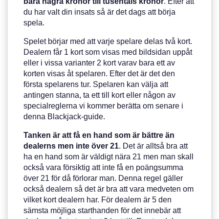
bara några kronor till tusentals kronor
. Efter att
du har valt din insats så är det dags att börja
spela.
Spelet börjar med att varje spelare delas två kort.
Dealern får 1 kort som visas med bildsidan uppåt
eller i vissa varianter 2 kort varav bara ett av
korten visas åt spelaren. Efter det är det den
första spelarens tur. Spelaren kan välja att
antingen stanna, ta ett till kort eller någon av
specialreglerna vi kommer berätta om senare i
denna Blackjack-guide.
Tanken är att få en hand som är bättre än
dealerns men inte över 21
. Det är alltså bra att
ha en hand som är väldigt nära 21 men man skall
också vara försiktig att inte få en poängsumma
över 21 för då förlorar man. Denna regel gäller
också dealern så det är bra att vara medveten om
vilket kort dealern har. För dealern är 5 den
sämsta möjliga starthanden för det innebär att