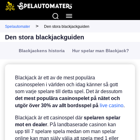
>
Spelautomater
Den stora blackjackguiden
Den stora blackjackguiden
Blackjackens historia
Hur spelar man Blackjack?
S
Blackjack är ett av de mest populära
casinospelen i världen och idag känner så gott
som varje spelare till detta spel. Det är dessutom
det mest populära casinospelet på nätet och
utgör över 30% av allt bordsspel på
live casino
.
Blackjack är ett casinospel där
spelaren spelar
mot en dealer
. På landbaserade casinon kan
upp till 7 spelare spela medan om man spelar
online kan man själv välja att spela med 1 eller