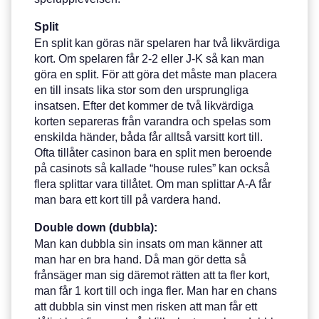
Split
En split kan göras när spelaren har två likvärdiga
kort. Om spelaren får 2-2 eller J-K så kan man
göra en split. För att göra det måste man placera
en till insats lika stor som den ursprungliga
insatsen. Efter det kommer de två likvärdiga
korten separeras från varandra och spelas som
enskilda händer, båda får alltså varsitt kort till.
Ofta tillåter casinon bara en split men beroende
på casinots så kallade “house rules” kan också
flera splittar vara tillåtet. Om man splittar A-A får
man bara ett kort till på vardera hand.
Double down (dubbla):
Man kan dubbla sin insats om man känner att
man har en bra hand. Då man gör detta så
frånsäger man sig däremot rätten att ta fler kort,
man får 1 kort till och inga fler. Man har en chans
att dubbla sin vinst men risken att man får ett