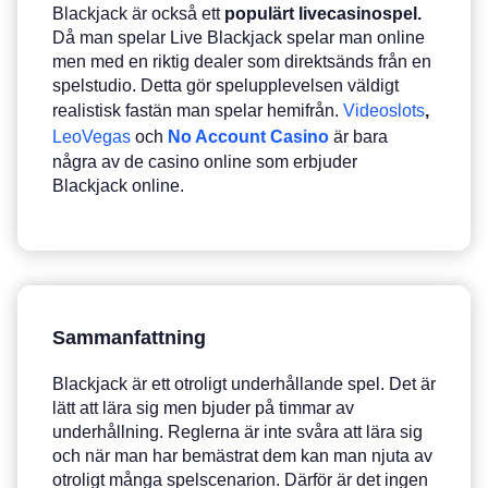
Blackjack är också ett
populärt livecasinospel.
Då man spelar Live Blackjack spelar man online
men med en riktig dealer som direktsänds från en
spelstudio. Detta gör spelupplevelsen väldigt
realistisk fastän man spelar hemifrån.
Videoslots
,
LeoVegas
och
No Account Casino
är bara
några av de casino online som erbjuder
Blackjack online.
Sammanfattning
Blackjack är ett otroligt underhållande spel. Det är
lätt att lära sig men bjuder på timmar av
underhållning. Reglerna är inte svåra att lära sig
och när man har bemästrat dem kan man njuta av
otroligt många spelscenarion. Därför är det ingen