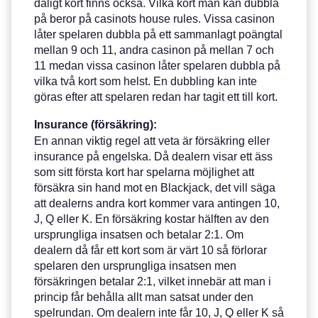
dåligt kort finns också. Vilka kort man kan dubbla
på beror på casinots house rules. Vissa casinon
låter spelaren dubbla på ett sammanlagt poängtal
mellan 9 och 11, andra casinon på mellan 7 och
11 medan vissa casinon låter spelaren dubbla på
vilka två kort som helst. En dubbling kan inte
göras efter att spelaren redan har tagit ett till kort.
Insurance (försäkring):
En annan viktig regel att veta är försäkring eller
insurance på engelska. Då dealern visar ett äss
som sitt första kort har spelarna möjlighet att
försäkra sin hand mot en Blackjack, det vill säga
att dealerns andra kort kommer vara antingen 10,
J, Q eller K. En försäkring kostar hälften av den
ursprungliga insatsen och betalar 2:1. Om
dealern då får ett kort som är värt 10 så förlorar
spelaren den ursprungliga insatsen men
försäkringen betalar 2:1, vilket innebär att man i
princip får behålla allt man satsat under den
spelrundan. Om dealern inte får 10, J, Q eller K så