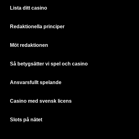
Lista ditt casino
Redaktionella principer
Möt redaktionen
Så betygsätter vi spel och casino
Ansvarsfullt spelande
Casino med svensk licens
Slots på nätet