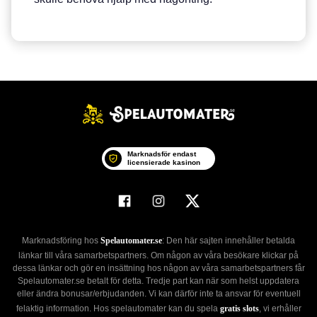
Marknadsför endast
licensierade kasinon
Marknadsföring hos
Spelautomater.se
: Den här sajten innehåller betalda
länkar till våra samarbetspartners. Om någon av våra besökare klickar på
dessa länkar och gör en insättning hos någon av våra samarbetspartners får
Spelautomater.se betalt för detta. Tredje part kan när som helst uppdatera
eller ändra bonusar/erbjudanden. Vi kan därför inte ta ansvar för eventuell
felaktig information. Hos spelautomater kan du spela
gratis slots
, vi erhåller