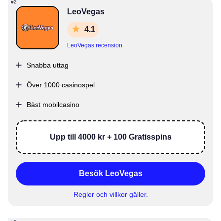
LeoVegas
4.1
LeoVegas recension
Snabba uttag
Över 1000 casinospel
Bäst mobilcasino
Upp till 4000 kr + 100 Gratisspins
Besök LeoVegas
Regler och villkor gäller.