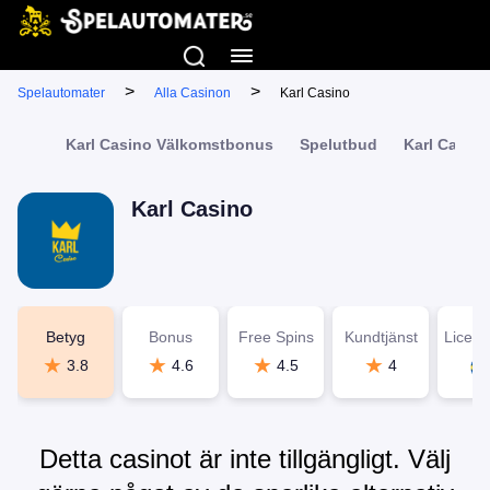
>
>
Spelautomater
Alla Casinon
Karl Casino
Karl Casino Välkomstbonus
Spelutbud
Karl Casin
Karl Casino
Betyg
Bonus
Free Spins
Kundtjänst
Licensi
3.8
4.6
4.5
4
Detta casinot är inte tillgängligt. Välj