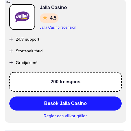
Jalla Casino
4.5
Jalla Casino recension
24/7 support
Stortspelutbud
Grodjakten!
200 freespins
Besök Jalla Casino
Regler och villkor gäller.