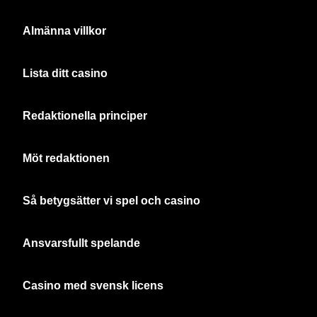
Almänna villkor
Lista ditt casino
Redaktionella principer
Möt redaktionen
Så betygsätter vi spel och casino
Ansvarsfullt spelande
Casino med svensk licens