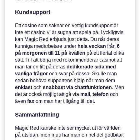
Kundsupport
Ett casino som saknar en vettig kundsupport är
inte ett casino vi är sugna att spela på. Lyckligtvis
kan Magic Red erbjuda just detta. Du når deras
kunniga medarbetare under
hela
veckan
från
6
på morgonen till 11 på kvällen
på ett flertal olika
sätt. Till att börja med rekommenderar casinot att
man tar en titt på deras
dedikerade
sida
med
vanliga
frågor
och svar på dessa. Skulle man
sedan behöva supportens hjälp når man dem
enklast
och
snabbast
via
chattfunktionen
. Men
det är också möjligt att gå via
mail
,
telefon
och
även
fax
om man har tillgång till det.
Sammanfattning
Magic Red kanske inte ser mycket ut för världen
på utsidan, men inuti har man en hel del godbitar.