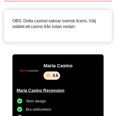
OBS: Detta casinot saknar svensk licens. Välj
istället ett casino från listan nedan:
Maria Casino
4.6
Maria Casino Recension
Skön design
Bra sökfunktion