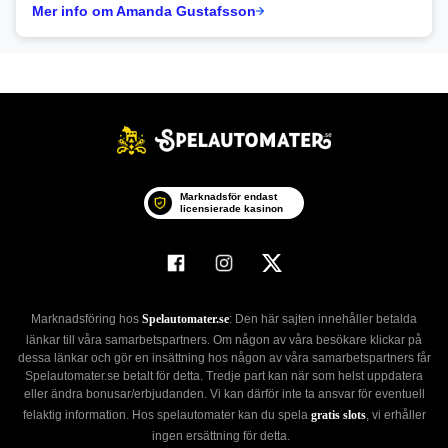
Mer info om Amanda Gustafsson
Marknadsför endast
licensierade kasinon
Marknadsföring hos
Spelautomater.se
: Den här sajten innehåller betalda
länkar till våra samarbetspartners. Om någon av våra besökare klickar på
dessa länkar och gör en insättning hos någon av våra samarbetspartners får
Spelautomater.se betalt för detta. Tredje part kan när som helst uppdatera
eller ändra bonusar/erbjudanden. Vi kan därför inte ta ansvar för eventuell
felaktig information. Hos spelautomater kan du spela
gratis slots
, vi erhåller
ingen ersättning för detta.