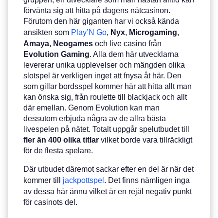
förvänta sig att hitta på dagens nätcasinon.
Förutom den här giganten har vi också kända
ansikten som
Play’N Go
,
Nyx
,
Microgaming
,
Amaya, Neogames
och live casino från
Evolution
Gaming
. Alla dem här utvecklarna
levererar unika upplevelser och mängden olika
slotspel är verkligen inget att fnysa åt här. Den
som gillar bordsspel kommer här att hitta allt man
kan önska sig, från roulette till blackjack och allt
där emellan. Genom Evolution kan man
dessutom erbjuda några av de allra bästa
livespelen på nätet. Totalt uppgår spelutbudet till
fler än 400 olika titlar
vilket borde vara tillräckligt
för de flesta spelare.
Där utbudet däremot sackar efter en del är när det
kommer till
jackpottspel
. Det finns nämligen inga
av dessa här ännu vilket är en rejäl negativ punkt
för casinots del.