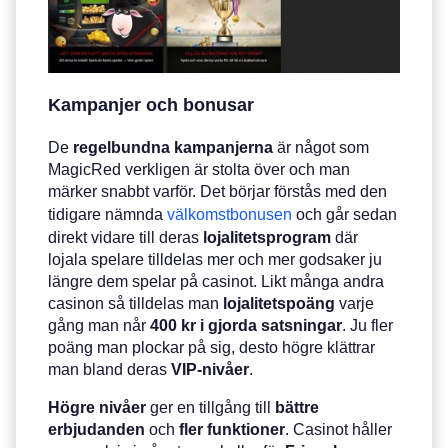
Kampanjer och bonusar
De
regelbundna
kampanjerna
är något som
MagicRed verkligen är stolta över och man
märker snabbt varför. Det börjar förstås med den
tidigare nämnda
välkomstbonusen
och går sedan
direkt vidare till deras
lojalitetsprogram
där
lojala spelare tilldelas mer och mer godsaker ju
längre dem spelar på casinot. Likt många andra
casinon så tilldelas man
lojalitetspoäng
varje
gång man når
400 kr i gjorda satsningar
. Ju fler
poäng man plockar på sig, desto högre klättrar
man bland deras
VIP-nivåer
.
Högre
nivåer
ger en tillgång till
bättre
erbjudanden
och
fler
funktioner
. Casinot håller