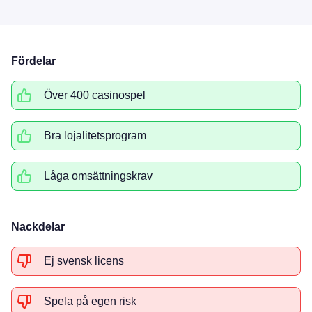
Fördelar
Över 400 casinospel
Bra lojalitetsprogram
Låga omsättningskrav
Nackdelar
Ej svensk licens
Spela på egen risk