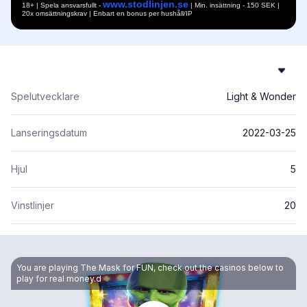
www.stodlinjen.se
18+ | Spela ansvarsfullt -
| Min. insättning - 150 SEK |
20x omsättningskrav | Enbart en bonus per hushåll/IP
Spelutvecklare
Light & Wonder
Lanseringsdatum
2022-03-25
Hjul
5
Vinstlinjer
20
You are playing The Mask for FUN, check out the casinos below to
play for real money.d