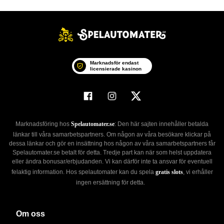
Marknadsför endast
licensierade kasinon
Marknadsföring hos
Spelautomater.se
: Den här sajten innehåller betalda
länkar till våra samarbetspartners. Om någon av våra besökare klickar på
dessa länkar och gör en insättning hos någon av våra samarbetspartners får
Spelautomater.se betalt för detta. Tredje part kan när som helst uppdatera
eller ändra bonusar/erbjudanden. Vi kan därför inte ta ansvar för eventuell
felaktig information. Hos spelautomater kan du spela
gratis slots
, vi erhåller
ingen ersättning för detta.
Om oss