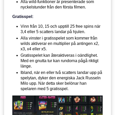
Alla wild-funktioner är presenterade som
nyckelstunder från den första filmen.
Gratisspel:
Vinn från 10, 15 och upptill 25 free spins när
3,4 eller 5 scatters landar på hjulen.
Alla vinster i gratisspelet som kommer från
wilds aktiverar en multiplier på antingen x2,
x3, x4 eller x5.
Gratisspelet kan återaktiveras i oändlighet.
Med en gnutta tur kan rundorna pågå riktigt
länge.
Ibland, när en eller två scatters landar upp på
spelytan, dyker den energiska Jack Russeln
Milo upp. När detta sker belönar han
spelaren med 5 gratisspel.