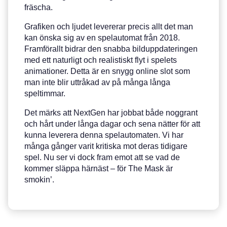
fräscha.
Grafiken och ljudet levererar precis allt det man
kan önska sig av en spelautomat från 2018.
Framförallt bidrar den snabba bilduppdateringen
med ett naturligt och realistiskt flyt i spelets
animationer. Detta är en snygg online slot som
man inte blir uttråkad av på många långa
speltimmar.
Det märks att NextGen har jobbat både noggrant
och hårt under långa dagar och sena nätter för att
kunna leverera denna spelautomaten. Vi har
många gånger varit kritiska mot deras tidigare
spel. Nu ser vi dock fram emot att se vad de
kommer släppa härnäst – för The Mask är
smokin’.