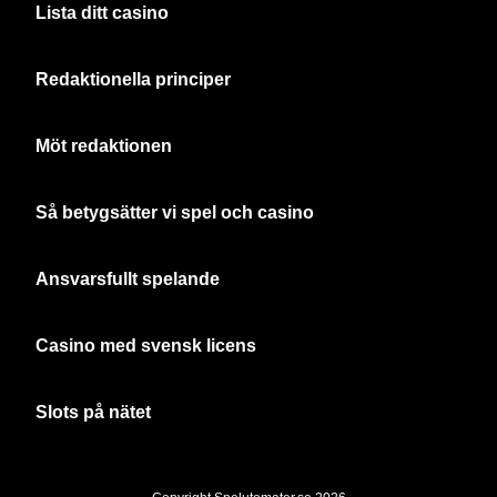
Lista ditt casino
Redaktionella principer
Möt redaktionen
Så betygsätter vi spel och casino
Ansvarsfullt spelande
Casino med svensk licens
Slots på nätet