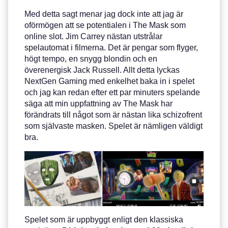
Med detta sagt menar jag dock inte att jag är
oförmögen att se potentialen i The Mask som
online slot. Jim Carrey nästan utstrålar
spelautomat i filmerna. Det är pengar som flyger,
högt tempo, en snygg blondin och en
överenergisk Jack Russell. Allt detta lyckas
NextGen Gaming med enkelhet baka in i spelet
och jag kan redan efter ett par minuters spelande
säga att min uppfattning av The Mask har
förändrats till något som är nästan lika schizofrent
som självaste masken. Spelet är nämligen väldigt
bra.
Spelet som är uppbyggt enligt den klassiska