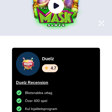
Duelz
4.7
Duelz Recension
Blixtsnabba uttag
Över 400 spel
Kul lojalitetsprogram