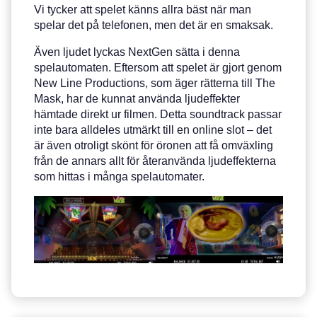
Vi tycker att spelet känns allra bäst när man
spelar det på telefonen, men det är en smaksak.
Även ljudet lyckas NextGen sätta i denna
spelautomaten. Eftersom att spelet är gjort genom
New Line Productions, som äger rätterna till The
Mask, har de kunnat använda ljudeffekter
hämtade direkt ur filmen. Detta soundtrack passar
inte bara alldeles utmärkt till en online slot – det
är även otroligt skönt för öronen att få omväxling
från de annars allt för återanvända ljudeffekterna
som hittas i många spelautomater.