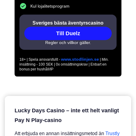
Kul lojalitetsprogram
Sveriges bästa äventyrscasino
Till Duelz
Regler och villkor gäller.
www.stodlinjen.se
18+ | Spela ansvarsfullt -
| Min.
insättning - 100 SEK | 0x omsättningskrav | Enbart en
bonus per hushåll/IP
Lucky Days Casino – inte ett helt vanligt
Pay N Play-casino
Att erbjuda en annan insättningsmetod än
Trustly