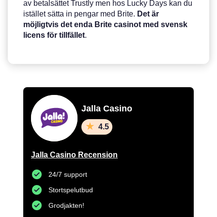
av betalsättet Trustly men hos Lucky Days kan du
istället sätta in pengar med Brite.
Det är
möjligtvis det enda Brite casinot med svensk
licens för tillfället
.
Jalla Casino
4.5
Jalla Casino Recension
24/7 support
Stortspelutbud
Grodjakten!