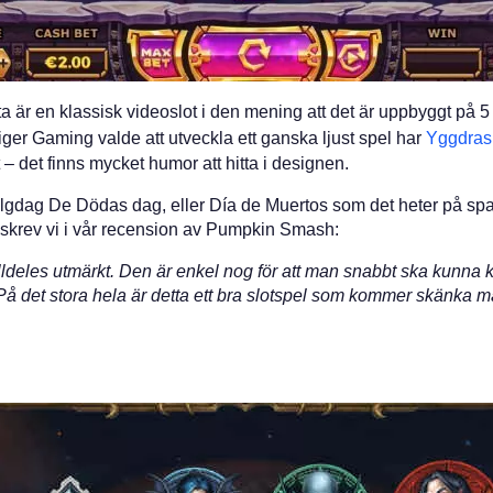
ta är en klassisk videoslot i den mening att det är uppbyggt på 5 h
ger Gaming valde att utveckla ett ganska ljust spel har
Yggdrasi
t – det finns mycket humor att hitta i designen.
lgdag De Dödas dag, eller Día de Muertos som det heter på spa
a skrev vi i vår recension av Pumpkin Smash:
deles utmärkt. Den är enkel nog för att man snabbt ska kunna k
da. På det stora hela är detta ett bra slotspel som kommer skänk