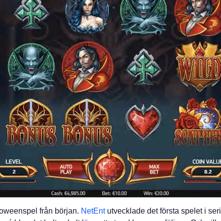
lloweenspel från början.
NetEnt
utvecklade det första spelet i ser