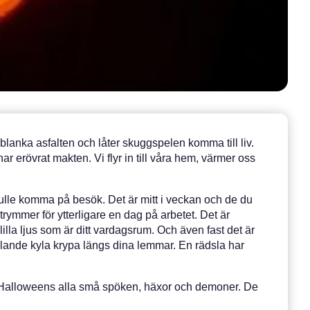
lanka asfalten och låter skuggspelen komma till liv.
ar erövrat makten. Vi flyr in till våra hem, värmer oss
skulle komma på besök. Det är mitt i veckan och de du
ymmer för ytterligare en dag på arbetet. Det är
lilla ljus som är ditt vardagsrum. Och även fast det är
illande kyla krypa längs dina lemmar. En rädsla har
em, Halloweens alla små spöken, häxor och demoner. De