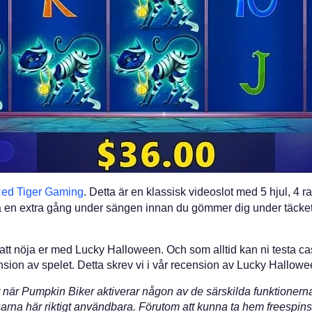
ed Tiger Gaming
. Detta är en klassisk videoslot med 5 hjul, 4 r
tta en extra gång under sängen innan du gömmer dig under täcket
ätt i att nöja er med Lucky Halloween. Och som alltid kan ni testa c
nsion av spelet. Detta skrev vi i vår recension av Lucky Hallowe
kilt när Pumpkin Biker aktiverar någon av de särskilda funktionern
rna här riktigt användbara. Förutom att kunna ta hem freespins h