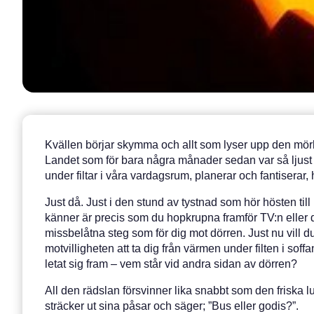
Kvällen börjar skymma och allt som lyser upp den mörk
Landet som för bara några månader sedan var så ljust och 
under filtar i våra vardagsrum, planerar och fantiserar, hä
Just då. Just i den stund av tystnad som hör hösten til
känner är precis som du hopkrupna framför TV:n eller d
missbelåtna steg som för dig mot dörren. Just nu vill du
motvilligheten att ta dig från värmen under filten i s
letat sig fram – vem står vid andra sidan av dörren?
All den rädslan försvinner lika snabbt som den friska 
sträcker ut sina påsar och säger; ”Bus eller godis?”.