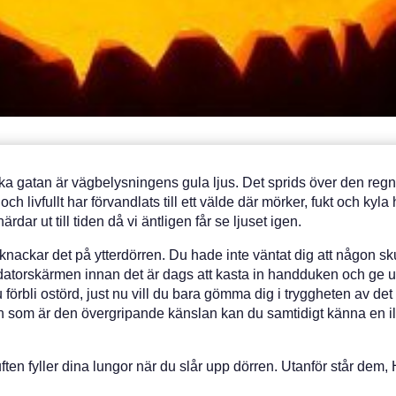
a gatan är vägbelysningens gula ljus. Det sprids över den regnb
livfullt har förvandlats till ett välde där mörker, fukt och kyla h
rdar ut till tiden då vi äntligen får se ljuset igen.
l knackar det på ytterdörren. Du hade inte väntat dig att någon 
atorskärmen innan det är dags att kasta in handduken och ge utr
 förbli ostörd, just nu vill du bara gömma dig i tryggheten av det 
offan som är den övergripande känslan kan du samtidigt känna en 
luften fyller dina lungor när du slår upp dörren. Utanför står d