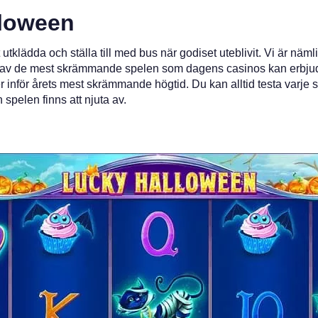
lloween
utklädda och ställa till med bus när godiset uteblivit. Vi är näm
ågra av de mest skrämmande spelen som dagens casinos kan erbjuda. 
inför årets mest skrämmande högtid. Du kan alltid testa varje sp
spelen finns att njuta av.