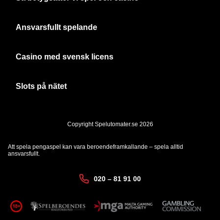
Ansvarsfullt spelande
Casino med svensk licens
Slots på nätet
Copyright Spelutomater.se 2026
Att spela pengaspel kan vara beroendeframkallande – spela alltid
ansvarsfullt.
020 – 81 91 00