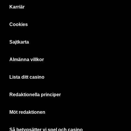
Karriär
Cookies
Sajtkarta
Almänna villkor
Lista ditt casino
Redaktionella principer
Möt redaktionen
Så betygsätter vi spel och casino