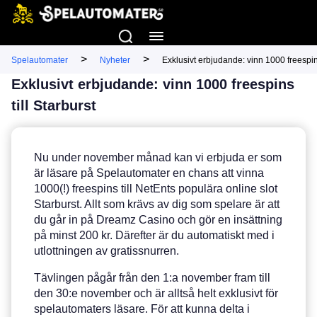
>
>
Spelautomater
Nyheter
Exklusivt erbjudande: vinn 1000 freespins
Exklusivt erbjudande: vinn 1000 freespins
till Starburst
Nu under november månad kan vi erbjuda er som
är läsare på Spelautomater en chans att vinna
1000(!) freespins till NetEnts populära online slot
Starburst. Allt som krävs av dig som spelare är att
du går in på Dreamz Casino och gör en insättning
på minst 200 kr. Därefter är du automatiskt med i
utlottningen av gratissnurren.
Tävlingen pågår från den 1:a november fram till
den 30:e november och är alltså helt exklusivt för
spelautomaters läsare. För att kunna delta i