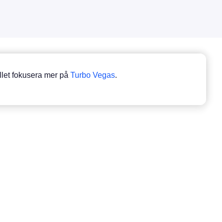
ället fokusera mer på
Turbo Vegas
.