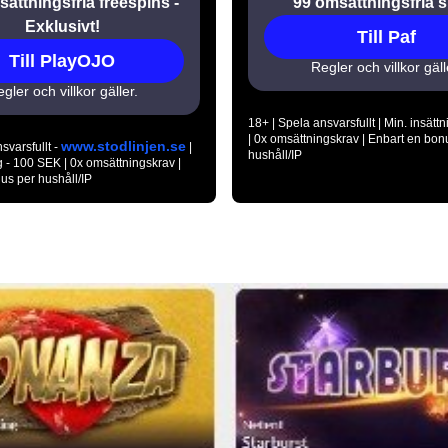
ättningsfria freespins -
99 omsättningsfria 
Exklusivt!
Till Paf
Till PlayOJO
Regler och villkor gäll
gler och villkor gäller.
18+ | Spela ansvarsfullt | Min. insätt
| 0x omsättningskrav | Enbart en bon
www.stodlinjen.se
svarsfullt -
|
hushåll/IP
g - 100 SEK | 0x omsättningskrav |
us per hushåll/IP