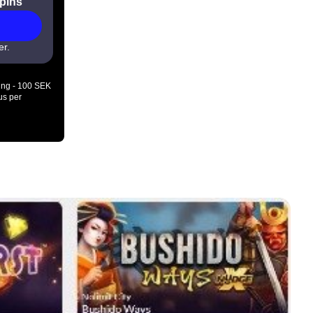
spins
er.
ning - 100 SEK
us per