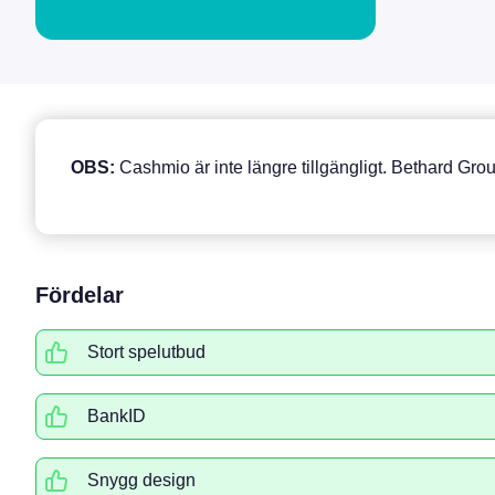
OBS:
Cashmio är inte längre tillgängligt. Bethard Grou
Fördelar
Stort spelutbud
BankID
Snygg design