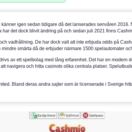
 känner igen sedan tidigare då det lanserades senvåren 2016.
a har det dock blivit ändring på och sedan juli 2021 finns Cashmi
 och vadhållning. De har dock valt att inte erbjuda odds på Cas
n mindre smärta då de erbjuder närmare 1500 spelautomater och 
drivs av ett spelbolag med lång erfarenhet. Det har en modern
att navigera och hitta casinots olika centrala platser. Spelutbud
ted. Bland deras andra sajter som är licenserade i Sverige hitt