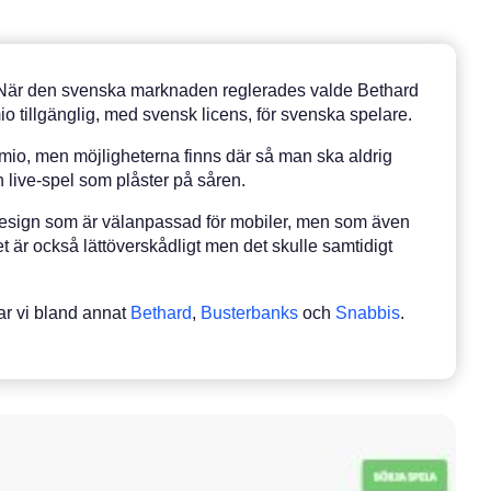
 När den svenska marknaden reglerades valde Bethard
o tillgänglig, med svensk licens, för svenska spelare.
hmio, men möjligheterna finns där så man ska aldrig
live-spel som plåster på såren.
 design som är välanpassad för mobiler, men som även
et är också lättöverskådligt men det skulle samtidigt
ar vi bland annat
Bethard
,
Busterbanks
och
Snabbis
.