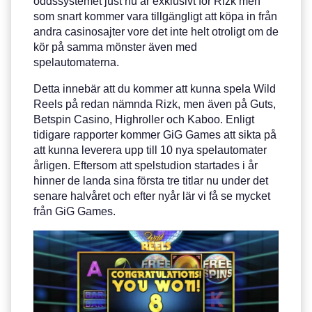
oddssystemet just nu är exklusivt för Rizk men
som snart kommer vara tillgängligt att köpa in från
andra casinosajter vore det inte helt otroligt om de
kör på samma mönster även med
spelautomaterna.
Detta innebär att du kommer att kunna spela Wild
Reels på redan nämnda Rizk, men även på Guts,
Betspin Casino, Highroller och Kaboo. Enligt
tidigare rapporter kommer GiG Games att sikta på
att kunna leverera upp till 10 nya spelautomater
årligen. Eftersom att spelstudion startades i år
hinner de landa sina första tre titlar nu under det
senare halvåret och efter nyår lär vi få se mycket
från GiG Games.