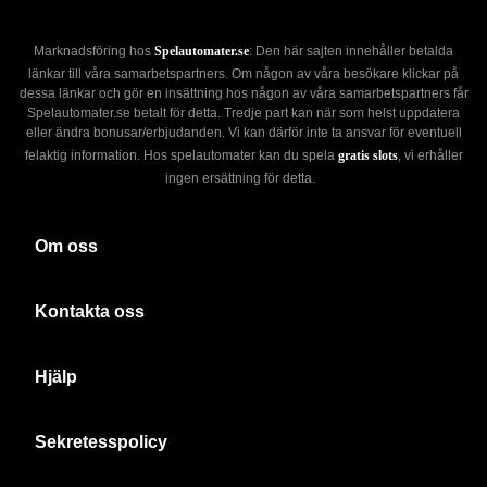
Marknadsföring hos
Spelautomater.se
: Den här sajten innehåller betalda
länkar till våra samarbetspartners. Om någon av våra besökare klickar på
dessa länkar och gör en insättning hos någon av våra samarbetspartners får
Spelautomater.se betalt för detta. Tredje part kan när som helst uppdatera
eller ändra bonusar/erbjudanden. Vi kan därför inte ta ansvar för eventuell
felaktig information. Hos spelautomater kan du spela
gratis slots
, vi erhåller
ingen ersättning för detta.
Om oss
Kontakta oss
Hjälp
Sekretesspolicy