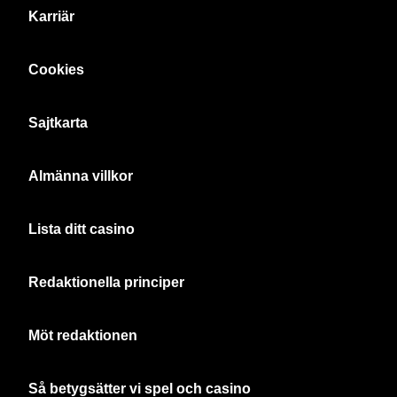
Karriär
Cookies
Sajtkarta
Almänna villkor
Lista ditt casino
Redaktionella principer
Möt redaktionen
Så betygsätter vi spel och casino