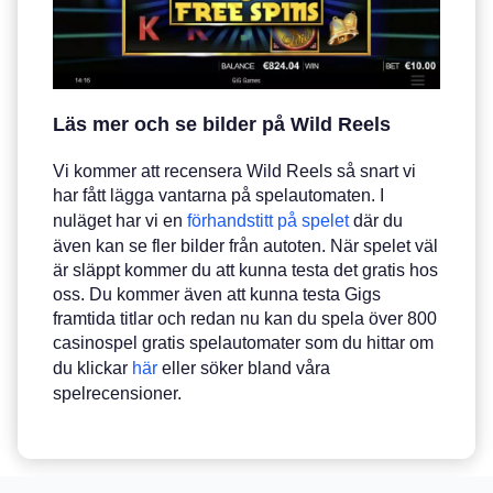
Läs mer och se bilder på Wild Reels
Vi kommer att recensera Wild Reels så snart vi
har fått lägga vantarna på spelautomaten. I
nuläget har vi en
förhandstitt på spelet
där du
även kan se fler bilder från autoten. När spelet väl
är släppt kommer du att kunna testa det gratis hos
oss. Du kommer även att kunna testa Gigs
framtida titlar och redan nu kan du spela över 800
casinospel gratis spelautomater som du hittar om
du klickar
här
eller söker bland våra
spelrecensioner.