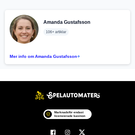
Amanda Gustafsson
106+ artiklar
Mer info om Amanda Gustafsson
Marknadsför endast
licensierade kasinon