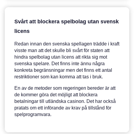
Svårt att blockera spelbolag utan svensk
licens
Redan innan den svenska spellagen trädde i kraft
visste man att det skulle bli svårt för staten att
hindra spelbolag utan licens att rikta sig mot
svenska spelare. Det finns inte ännu några
konkreta begränsningar men det finns ett antal
restriktioner som kan komma att tas i bruk.
En av de metoder som regeringen bereder är att
de kommer göra det möjligt att blockera
betalningar till utländska casinon. Det har också
pratats om ett införande av krav på tillstånd för
spelprogramvara.