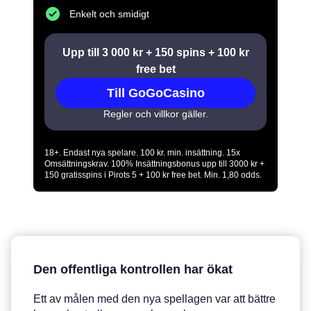
Enkelt och smidigt
Upp till 3 000 kr + 150 spins + 100 kr
free bet
Till GoGoCasino
Regler och villkor gäller.
18+. Endast nya spelare. 100 kr. min. insättning. 15x
Omsättningskrav. 100% Insättningsbonus upp till 3000 kr +
150 gratisspins i Pirots 5 + 100 kr free bet. Min. 1,80 odds.
Giltigt i 60 dagar. Regler & villkor gäller.
www.stodlinjen.se
www.spelpaus.se
-
. Spela
ansvarsfullt.
Den offentliga kontrollen har ökat
Ett av målen med den nya spellagen var att bättre