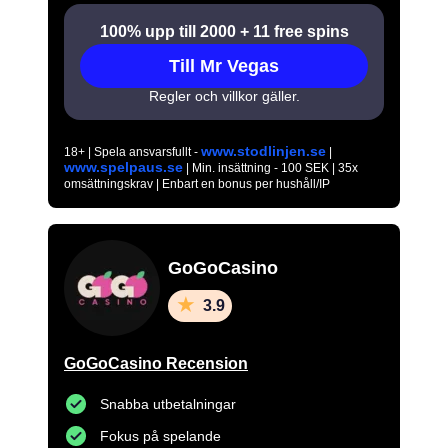
100% upp till 2000 + 11 free spins
Till Mr Vegas
Regler och villkor gäller.
www.stodlinjen.se
18+ | Spela ansvarsfullt -
|
www.spelpaus.se
| Min. insättning - 100 SEK | 35x
omsättningskrav | Enbart en bonus per hushåll/IP
GoGoCasino
3.9
GoGoCasino Recension
Snabba utbetalningar
Fokus på spelande