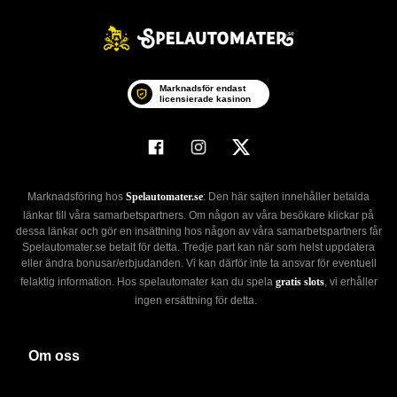
Marknadsför endast
licensierade kasinon
Marknadsföring hos
Spelautomater.se
: Den här sajten innehåller betalda
länkar till våra samarbetspartners. Om någon av våra besökare klickar på
dessa länkar och gör en insättning hos någon av våra samarbetspartners får
Spelautomater.se betalt för detta. Tredje part kan när som helst uppdatera
eller ändra bonusar/erbjudanden. Vi kan därför inte ta ansvar för eventuell
felaktig information. Hos spelautomater kan du spela
gratis slots
, vi erhåller
ingen ersättning för detta.
Om oss