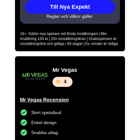
Till Nya Expekt
Regler och villkor gäller.
18+. Gäller nya spelare vid första insättningen | Min
insättning 100 kr | 20x omsättningskrav | Gratisspinsen är
omsättningsfria och giltiga i 60 dagar | Ev. vinster är riktiga
www.stodlinjen.se
pengar | Spela ansvarsfullt |
|
www.spelpaus.se
Mr Vegas
4
Mr Vegas Recension
Stort spelutbud
Enkel design
Snabba uttag