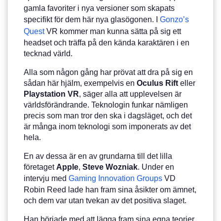
gamla favoriter i nya versioner som skapats
specifikt för dem här nya glasögonen. I
Gonzo’s
Quest
VR kommer man kunna sätta på sig ett
headset och träffa på den kända karaktären i en
tecknad värld.
Alla som någon gång har prövat att dra på sig en
sådan här hjälm, exempelvis en
Oculus Rift
eller
Playstation VR
, säger alla att upplevelsen är
världsförändrande. Teknologin funkar nämligen
precis som man tror den ska i dagsläget, och det
är många inom teknologi som imponerats av det
hela.
En av dessa är en av grundarna till det lilla
företaget
Apple
,
Steve
Wozniak
. Under en
intervju med
Gaming Innovation Groups
VD
Robin Reed lade han fram sina åsikter om ämnet,
och dem var utan tvekan av det positiva slaget.
Han började med att lägga fram sina egna teorier