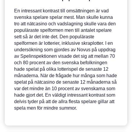
En intressant kontrast till omsättningen är vad
svenska spelare spelar mest. Man skulle kunna
tro att nätcasino och vadslagning skulle vara den
populäraste spelformen men till antalet spelare
sett så är det inte det. Den populäraste
spelformen är lotterier, inklusive skraplotter. I en
undersökning som gjordes av Novus på uppdrag
av Spelinspektionen visade det sig att mellan 70
och 80 procent av den svenska befolkningen
hade spelat på olika lotterispel de senaste 12
månaderna. När de frågade hur många som hade
spelat på nätcasino de senaste 12 månaderna så
var det mindre än 10 procent av svenskarna som
hade gjort det. En väldigt intressant kontrast som
delvis tyder på att de allra flesta spelare gillar att
spela men för mindre summor.