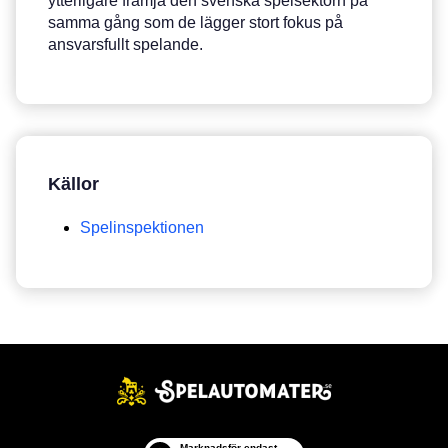
ytterligare främja den svenska spelsektorn på
samma gång som de lägger stort fokus på
ansvarsfullt spelande.
Källor
Spelinspektionen
Marknadsför endast