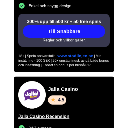
Enkel och snygg design
300% upp till 500 kr + 50 free spins
Till Snabbare
Regler och villkor gäller.
www.stodlinjen.se
18+ | Spela ansvarsfullt -
| Min.
insättning - 100 SEK | 20x omsättningskrav på både bonus
och insättning | Enbart en bonus per hushåll/IP
Jalla Casino
4.5
Jalla Casino Recension