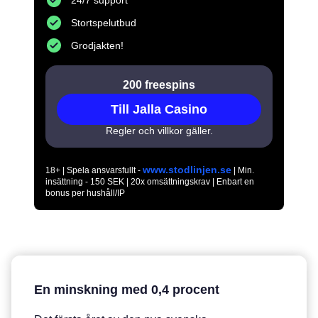
24/7 support
Stortspelutbud
Grodjakten!
200 freespins
Till Jalla Casino
Regler och villkor gäller.
www.stodlinjen.se
18+ | Spela ansvarsfullt -
| Min.
insättning - 150 SEK | 20x omsättningskrav | Enbart en
bonus per hushåll/IP
En minskning med 0,4 procent