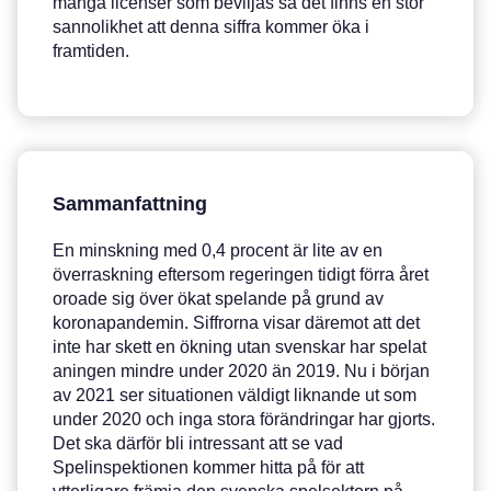
många licenser som beviljas så det finns en stor
sannolikhet att denna siffra kommer öka i
framtiden.
Sammanfattning
En minskning med 0,4 procent är lite av en
överraskning eftersom regeringen tidigt förra året
oroade sig över ökat spelande på grund av
koronapandemin. Siffrorna visar däremot att det
inte har skett en ökning utan svenskar har spelat
aningen mindre under 2020 än 2019. Nu i början
av 2021 ser situationen väldigt liknande ut som
under 2020 och inga stora förändringar har gjorts.
Det ska därför bli intressant att se vad
Spelinspektionen kommer hitta på för att