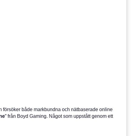
n försöker både markbundna och nätbaserade online
one
” från Boyd Gaming. Något som uppstått genom ett