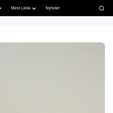
Mest Lästa
Nyheter