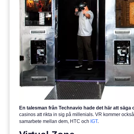
En
talesman från Technavio hade det här att säga 
casinos att rikta in sig på millenials. VR kommer ocks
samarbete mellan dem, HTC och
IGT
.