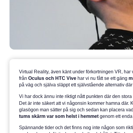
Virtual Reality, även känt under förkortningen VR, ha
från
Oculus och HTC Vive
har vi nu fått se ett gäng
m
på väg och själva släppt ett självstående alternativ dä
Vi har dock ännu inte riktigt nått punkten där den sto
Det är inte säkert att vi någonsin kommer hamna där. K
glasögon man sätter på sig och sedan kan placera vad ma
tums skärm var som helst i hemmet
genom ett enda 
Spännande tider och det finns nog inte någon som riktig