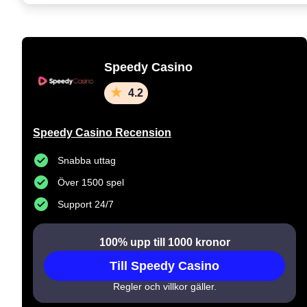
Speedy Casino
4.2
Speedy Casino Recension
Snabba uttag
Över 1500 spel
Support 24/7
100% upp till 1000 kronor
Till Speedy Casino
Regler och villkor gäller.