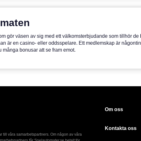
omaten
gör väsen av sig med ett välkomsterbjudande som tillhör de b
an är en casino- eller oddsspelare. Ett medlemskap är någont
du många bonusar att se fram emot.
Om oss
Kontakta oss
ar till våra samarbetspartners. Om någon av våra
marbetspartners får Spelautomater.se betalt för