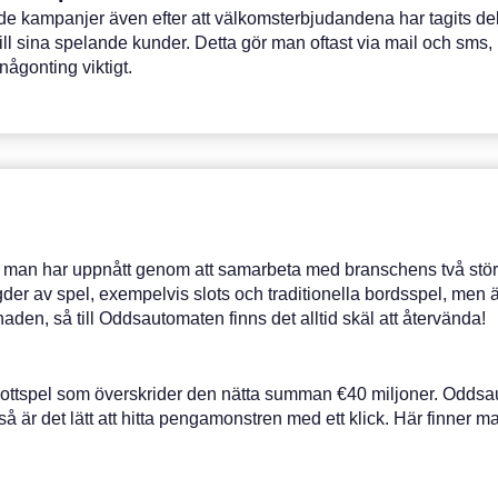
öpande kampanjer även efter att välkomsterbjudandena har tagits 
l sina spelande kunder. Detta gör man oftast via mail och sms, 
någonting viktigt.
man har uppnått genom att samarbeta med branschens två störs
er av spel, exempelvis slots och traditionella bordsspel, men äv
naden, så till Oddsautomaten finns det alltid skäl att återvända!
pottspel som överskrider den nätta summan €40 miljoner. Oddsa
å är det lätt att hitta pengamonstren med ett klick. Här finner