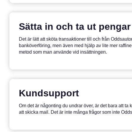
Sätta in och ta ut pengar
Det är lätt att sköta transaktioner till och från Oddsau
banköverföring, men även med hjälp av lite mer raffiner
metod som man använde vid insättningen.
Kundsupport
Om det är någonting du undrar över, är det bara att t
att skicka mail. Det är inte många frågor som inte Odds