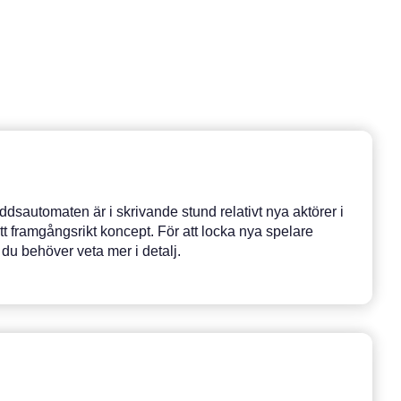
sautomaten är i skrivande stund relativt nya aktörer i
tt framgångsrikt koncept. För att locka nya spelare
du behöver veta mer i detalj.