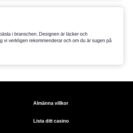
ästa i branschen. Designen är läcker och
ing vi verkligen rekommenderar och om du är sugen på
Almänna villkor
Lista ditt casino