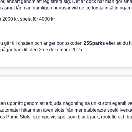
 enbart genom att registrera sig. Det är dock när man gör sina 
asinot får man nämligen bonusar vid de tre första insättningarn
 2000 kr, spela för 4000 kr.
u går till chatten och anger bonuskoden
25Sparks
efter att du 
 pågår fram till den 25:e december 2015.
man uppnått genom att erbjuda någonting så unikt som egentill
automater hittar man även slots från mer etablerade speltillver
 hos Prime Slots, exempelvis spel som black jack, roulette och ba