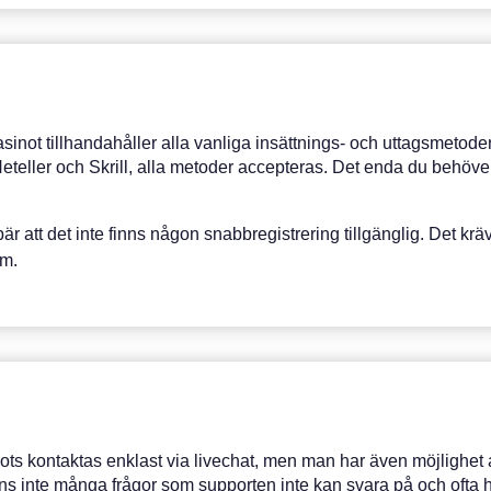
 casinot tillhandahåller alla vanliga insättnings- och uttagsmetod
 Neteller och Skrill, alla metoder accepteras. Det enda du beh
r att det inte finns någon snabbregistrering tillgänglig. Det kräv
om.
s kontaktas enklast via livechat, men man har även möjlighet att
s inte många frågor som supporten inte kan svara på och ofta h