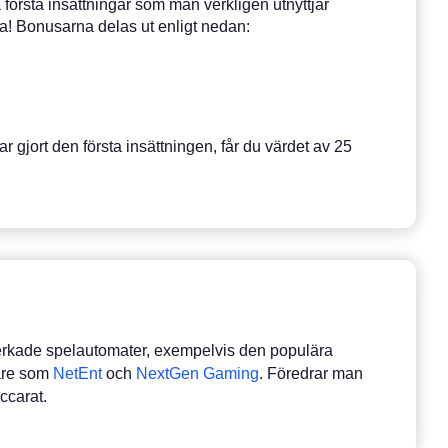
första insättningar som man verkligen utnyttjar
a! Bonusarna delas ut enligt nedan:
har gjort den första insättningen, får du värdet av 25
verkade spelautomater, exempelvis den populära
kare som
NetEnt
och
NextGen Gaming
. Föredrar man
ccarat.