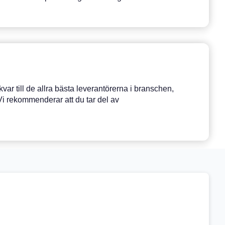
var till de allra bästa leverantörerna i branschen,
Vi rekommenderar att du tar del av