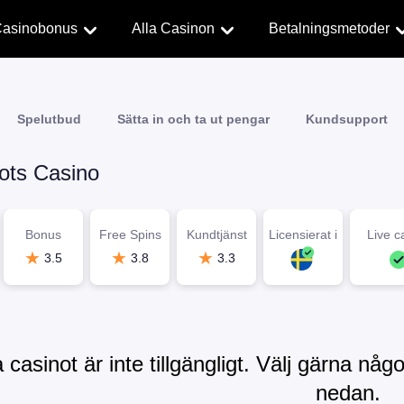
asinobonus
Alla Casinon
Betalningsmetoder
Spelutbud
Sätta in och ta ut pengar
Kundsupport
ots Casino
Bonus
Free Spins
Kundtjänst
Licensierat i
Live c
3.5
3.8
3.3
 casinot är inte tillgängligt. Välj gärna någ
nedan.