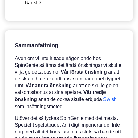
BankID.
Sammanfattning
Även om vi inte hittade någon ande hos
SpinGenie så finns det ändå önskningar vi skulle
vilja ge detta casino.
Vår första önskning
är att
de skulle ha en kundtjänst som har öppet dygnet
runt.
Vår andra önskning
är att de skulle ge en
välkomstbonus åt sina spelare.
Vår tredje
önskning
är att de också skulle erbjuda
Swish
som insättningsmetod.
Utöver det så lyckas SpinGenie med det mesta.
Speciellt spelutbudet är riktigt imponerande. Inte
nog med att det finns tusentals slots så har de
ett