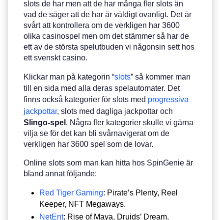
slots de har men att de har många fler slots än
vad de säger att de har är väldigt ovanligt. Det är
svårt att kontrollera om de verkligen har 3600
olika casinospel men om det stämmer så har de
ett av de största spelutbuden vi någonsin sett hos
ett svenskt casino.
Klickar man på kategorin “
slots
” så kommer man
till en sida med alla deras spelautomater. Det
finns också kategorier för slots med
progressiva
jackpottar
, slots med dagliga jackpottar och
Slingo-spel
. Några fler kategorier skulle vi gärna
vilja se för det kan bli svårnavigerat om de
verkligen har 3600 spel som de lovar.
Online slots som man kan hitta hos SpinGenie är
bland annat följande:
Red Tiger Gaming
: Pirate’s Plenty, Reel
Keeper, NFT Megaways.
NetEnt
: Rise of Maya, Druids’ Dream,