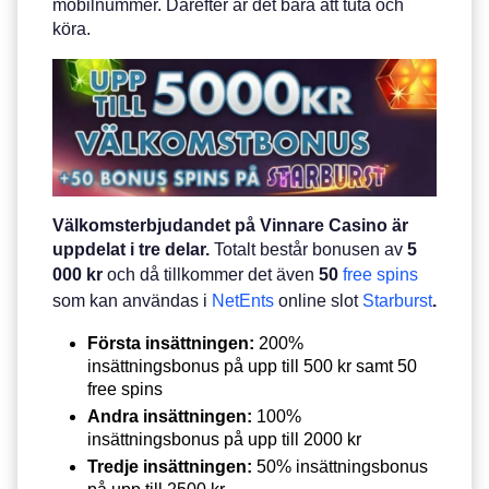
mobilnummer. Därefter är det bara att tuta och
köra.
Välkomsterbjudandet på Vinnare Casino är
uppdelat i tre delar.
Totalt består bonusen av
5
000 kr
och då tillkommer det även
50
free spins
som kan användas i
NetEnts
online slot
Starburst
.
Första insättningen:
200%
insättningsbonus på upp till 500 kr samt 50
free spins
Andra insättningen:
100%
insättningsbonus på upp till 2000 kr
Tredje insättningen:
50% insättningsbonus