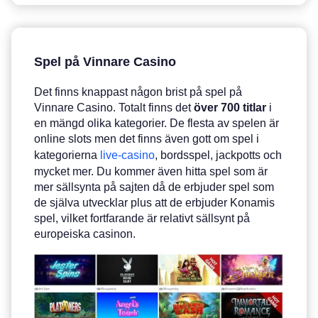
Spel på Vinnare Casino
Det finns knappast någon brist på spel på
Vinnare Casino. Totalt finns det
över 700 titlar
i
en mängd olika kategorier. De flesta av spelen är
online slots men det finns även gott om spel i
kategorierna
live-casino
, bordsspel, jackpotts och
mycket mer. Du kommer även hitta spel som är
mer sällsynta på sajten då de erbjuder spel som
de själva utvecklar plus att de erbjuder Konamis
spel, vilket fortfarande är relativt sällsynt på
europeiska casinon.