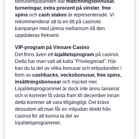
bonuserbjudanden där
matchningsbonusar,
turneringar, extra procent
på vinster
,
free
spins
och
cash stakes
är representerade. Vi
rekommenderar att ta en titt på casinots
kampanjer med jämna mellanrum då den
uppdateras frekvent.
VIP-program på Vinnare Casino
Det finns även ett
lojalitetsprogram
på casinot.
Detta har man valt att kalla ”Privilegierad”. Här
kan du ta del av olika bonusar och erbjudanden i
form av
cashbacks, veckobonusar, free spins,
insättningsbonusar
och mycket mer.
Lojalitetsprogrammet är dock inte ännu lanserat
och vi kommer få vänta fram till december innan
detta kommer att vara tillgängligt. Det krävs
dessutom att man får en inbjudan direkt från
casinot för att kunna ta del av
lojalitetsprogrammet.