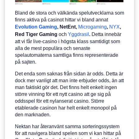
Bland de stora och välkända spelutvecklarna som
finns aktiva på casinot hittar vi bland annat
Evolution Gaming
, NetEnt,
Microgaming
,
NYX
,
Red Tiger Gaming
och
Yggdrasil
.
Detta innebär
att vi får live-casino i högsta klass samtidigt som
alla de mest populära och senaste
spelautomaterna samtliga finns representerade
på sajten.
Det enda som saknas från sidan är odds. Detta är
dock mer vanligt att man inte erbjuder odds, än att
man faktiskt gör det. Det finns helt enkelt ingen
större vinning för ett nytt casino att ge sig på
oddsspel för ett nylanserat casino. Större
etablerade casinon har helt enkelt monopol på
den marknaden.
Nektan har återanvänt samma sorteringssystem
för att navigera bland spelen som vi kan hittar på