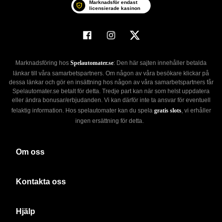
Marknadsför endast
licensierade kasinon
Marknadsföring hos
Spelautomater.se
: Den här sajten innehåller betalda
länkar till våra samarbetspartners. Om någon av våra besökare klickar på
dessa länkar och gör en insättning hos någon av våra samarbetspartners får
Spelautomater.se betalt för detta. Tredje part kan när som helst uppdatera
eller ändra bonusar/erbjudanden. Vi kan därför inte ta ansvar för eventuell
felaktig information. Hos spelautomater kan du spela
gratis slots
, vi erhåller
ingen ersättning för detta.
Om oss
Kontakta oss
Hjälp