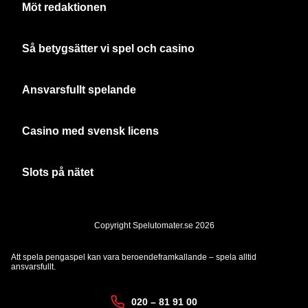
Möt redaktionen
Så betygsätter vi spel och casino
Ansvarsfullt spelande
Casino med svensk licens
Slots på nätet
Copyright Spelutomater.se 2026
Att spela pengaspel kan vara beroendeframkallande – spela alltid
ansvarsfullt.
020 – 81 91 00