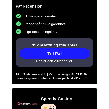
Paf Recension
Unika spelautomater
Pengar går till välgörenhet
Inga omsättningskrav
99 omsättningsfria spins
Till Paf
Regler och villkor gäller.
18+ | Spela ansvarsfullt | Min. insättning - 100 SEK | 0x
omsättningskrav | Enbart en bonus per hushåll/IP
Speedy Casino
4.2