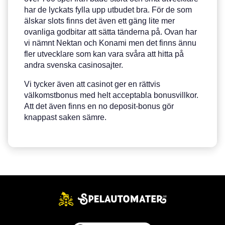
har de lyckats fylla upp utbudet bra. För de som
älskar slots finns det även ett gäng lite mer
ovanliga godbitar att sätta tänderna på. Ovan har
vi nämnt Nektan och Konami men det finns ännu
fler utvecklare som kan vara svåra att hitta på
andra svenska casinosajter.
Vi tycker även att casinot ger en rättvis
välkomstbonus med helt acceptabla bonusvillkor.
Att det även finns en no deposit-bonus gör
knappast saken sämre.