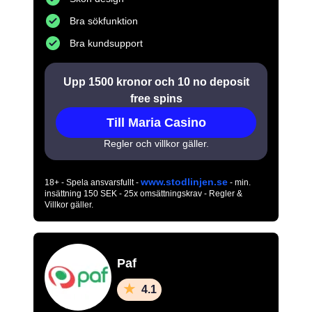
Bra sökfunktion
Bra kundsupport
Upp 1500 kronor och 10 no deposit
free spins
Till Maria Casino
Regler och villkor gäller.
www.stodlinjen.se
18+ - Spela ansvarsfullt -
- min.
insättning 150 SEK - 25x omsättningskrav - Regler &
Villkor gäller.
Paf
4.1