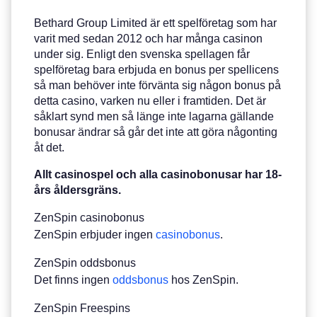
Bethard Group Limited är ett spelföretag som har
varit med sedan 2012 och har många casinon
under sig. Enligt den svenska spellagen får
spelföretag bara erbjuda en bonus per spellicens
så man behöver inte förvänta sig någon bonus på
detta casino, varken nu eller i framtiden. Det är
såklart synd men så länge inte lagarna gällande
bonusar ändrar så går det inte att göra någonting
åt det.
Allt casinospel och alla casinobonusar har 18-
års åldersgräns.
ZenSpin casinobonus
ZenSpin erbjuder ingen
casinobonus
.
ZenSpin oddsbonus
Det finns ingen
oddsbonus
hos ZenSpin.
ZenSpin Freespins