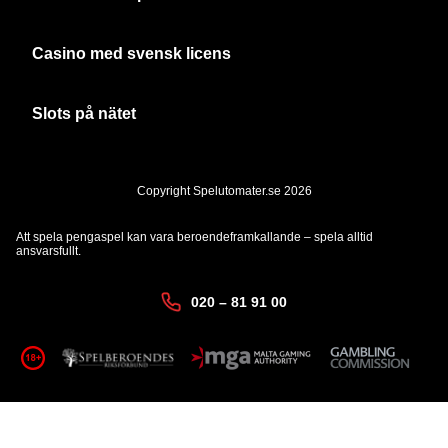
Casino med svensk licens
Slots på nätet
Copyright Spelutomater.se 2026
Att spela pengaspel kan vara beroendeframkallande – spela alltid
ansvarsfullt.
020 – 81 91 00