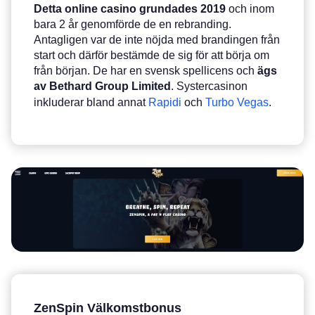
Detta online casino grundades 2019
och inom
bara 2 år genomförde de en rebranding.
Antagligen var de inte nöjda med brandingen från
start och därför bestämde de sig för att börja om
från början. De har en svensk spellicens och
ägs
av Bethard Group Limited
. Systercasinon
inkluderar bland annat
Rapidi
och
Turbo Vegas
.
ZenSpin Välkomstbonus