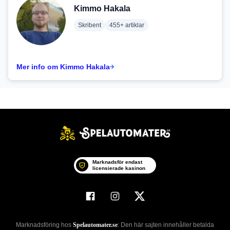
Kimmo Hakala
Skribent
455+ artiklar
Mer info om Kimmo Hakala
Marknadsför endast
licensierade kasinon
Marknadsföring hos
Spelautomater.se
: Den här sajten innehåller betalda