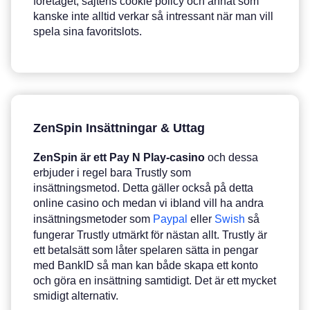
företaget, sajtens cookie policy och annat som
kanske inte alltid verkar så intressant när man vill
spela sina favoritslots.
ZenSpin Insättningar & Uttag
ZenSpin är ett Pay N Play-casino
och dessa
erbjuder i regel bara Trustly som
insättningsmetod. Detta gäller också på detta
online casino och medan vi ibland vill ha andra
insättningsmetoder som
Paypal
eller
Swish
så
fungerar Trustly utmärkt för nästan allt. Trustly är
ett betalsätt som låter spelaren sätta in pengar
med BankID så man kan både skapa ett konto
och göra en insättning samtidigt. Det är ett mycket
smidigt alternativ.