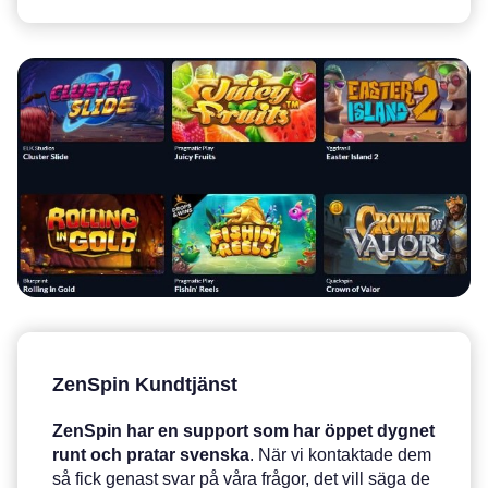
ZenSpin Kundtjänst
ZenSpin har en support som har öppet dygnet
runt och pratar svenska
. När vi kontaktade dem
så fick genast svar på våra frågor, det vill säga de