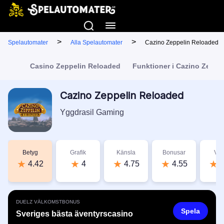
>
>
Spelautomater
Alla Spelautomater
Cazino Zeppelin Reloaded
Casino Zeppelin Reloaded
Funktioner i Cazino Zeppe
Cazino Zeppelin Reloaded
Yggdrasil Gaming
Betyg
Grafik
Känsla
Bonusar
Vär
4.42
4
4.75
4.55
4
DUELZ VÄLKOMSTBONUS
Spela
Sveriges bästa äventyrscasino