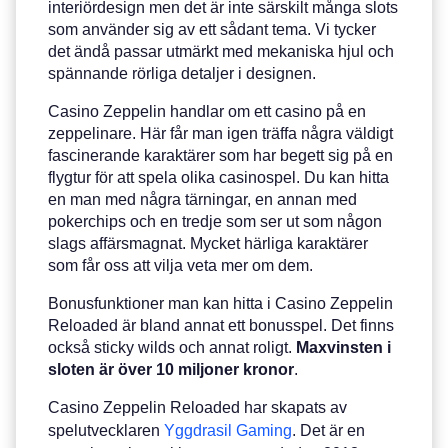
interiördesign men det är inte särskilt många slots
som använder sig av ett sådant tema. Vi tycker
det ändå passar utmärkt med mekaniska hjul och
spännande rörliga detaljer i designen.
Casino Zeppelin handlar om ett casino på en
zeppelinare. Här får man igen träffa några väldigt
fascinerande karaktärer som har begett sig på en
flygtur för att spela olika casinospel. Du kan hitta
en man med några tärningar, en annan med
pokerchips och en tredje som ser ut som någon
slags affärsmagnat. Mycket härliga karaktärer
som får oss att vilja veta mer om dem.
Bonusfunktioner man kan hitta i Casino Zeppelin
Reloaded är bland annat ett bonusspel. Det finns
också sticky wilds och annat roligt.
Maxvinsten i
sloten är över 10 miljoner kronor
.
Casino Zeppelin Reloaded har skapats av
spelutvecklaren
Yggdrasil Gaming
. Det är en