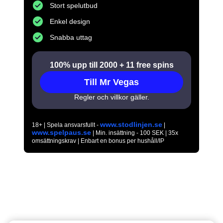
Stort spelutbud
Enkel design
Snabba uttag
100% upp till 2000 + 11 free spins
Till Mr Vegas
Regler och villkor gäller.
www.stodlinjen.se
18+ | Spela ansvarsfullt -
|
www.spelpaus.se
| Min. insättning - 100 SEK | 35x
omsättningskrav | Enbart en bonus per hushåll/IP