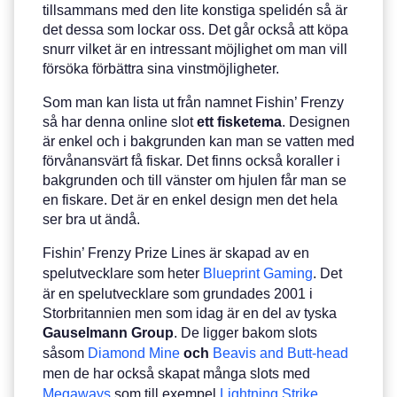
tillsammans med den lite konstiga spelidén så är
det dessa som lockar oss. Det går också att köpa
snurr vilket är en intressant möjlighet om man vill
försöka förbättra sina vinstmöjligheter.
Som man kan lista ut från namnet Fishin’ Frenzy
så har denna online slot
ett fisketema
. Designen
är enkel och i bakgrunden kan man se vatten med
förvånansvärt få fiskar. Det finns också koraller i
bakgrunden och till vänster om hjulen får man se
en fiskare. Det är en enkel design men det hela
ser bra ut ändå.
Fishin’ Frenzy Prize Lines är skapad av en
spelutvecklare som heter
Blueprint Gaming
. Det
är en spelutvecklare som grundades 2001 i
Storbritannien men som idag är en del av tyska
Gauselmann Group
. De ligger bakom slots
såsom
Diamond Mine
och
Beavis and Butt-head
men de har också skapat många slots med
Megaways
som till exempel
Lightning Strike