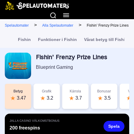
>
>
Spelautomater
Alla Spelautomater
Fishin’ Frenzy Prize Lines
Fishin
Funktioner i Fishin
Vårat betyg till Fishin
Fishin' Frenzy Prize Lines
Blueprint Gaming
Betyg
Grafik
Känsla
Bonusar
Vär
3.47
3.2
3.7
3.5
JALLA CASINO VÄLKOMSTBONUS
Spela
200 freespins