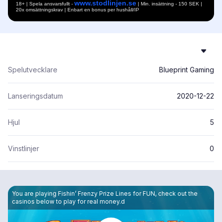
www.stodlinjen.se
18+ | Spela ansvarsfullt -
| Min. insättning - 150 SEK |
20x omsättningskrav | Enbart en bonus per hushåll/IP
Spelutvecklare
Blueprint Gaming
Lanseringsdatum
2020-12-22
Hjul
5
Vinstlinjer
0
You are playing Fishin’ Frenzy Prize Lines for FUN, check out the
casinos below to play for real money.d