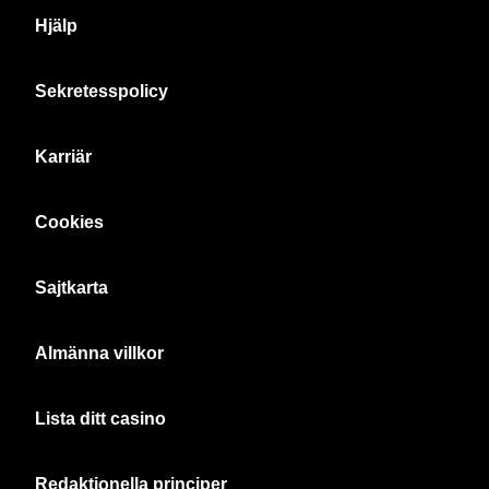
Hjälp
Sekretesspolicy
Karriär
Cookies
Sajtkarta
Almänna villkor
Lista ditt casino
Redaktionella principer