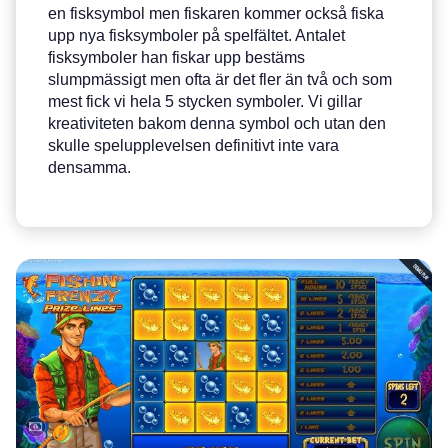
en fisksymbol men fiskaren kommer också fiska
upp nya fisksymboler på spelfältet. Antalet
fisksymboler han fiskar upp bestäms
slumpmässigt men ofta är det fler än två och som
mest fick vi hela 5 stycken symboler. Vi gillar
kreativiteten bakom denna symbol och utan den
skulle spelupplevelsen definitivt inte vara
densamma.