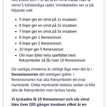
minst 5 fullständiga rader. Vinsttabellen ser ur på
följande sätt:
5 linjer ger en vinst på 1x insatsen.
6 linjer ger en vinst på 2x insatsen.
7 linjer ger en vinst på 5x insatsen.
8 linjer ger 1 frenesisnurr.
9 linjer ger 2 frenesisnurr.
10 linjer ger 5 frenesisnurr.
Om man fyller hela spelfältet med
fisksymboler så får man 10 frenesisnurr.
De vanliga vinsterna är väldigt låga men det är i
frenesisnurren
det verkligen gäller. I
frenesisnurren har alla fisksymboler ett visst
myntvärde. Detta myntvärde betalas sedan ut från
alla de fisksymboler man lyckas landa.
Vi lyckades få 10 frenesisnurr och vår vinst
blev över 200 gånger insatsen vilket är en