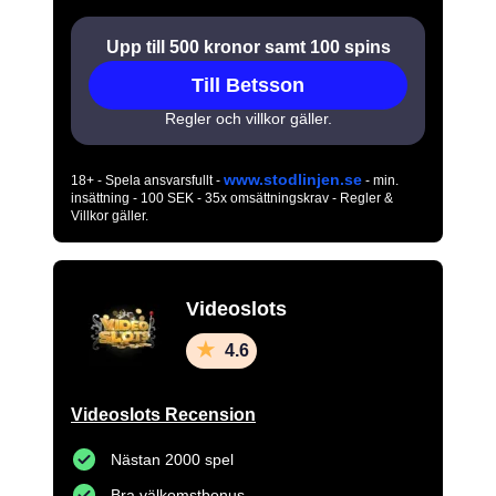
Upp till 500 kronor samt 100 spins
Till Betsson
Regler och villkor gäller.
www.stodlinjen.se
18+ - Spela ansvarsfullt -
- min.
insättning - 100 SEK - 35x omsättningskrav - Regler &
Villkor gäller.
Videoslots
4.6
Videoslots Recension
Nästan 2000 spel
Bra välkomstbonus