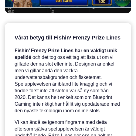
Vårat betyg till Fishin’ Frenzy Prize Lines
Fishin’ Frenzy Prize Lines har en väldigt unik
spelidé
och det tog oss ett tag att lista ut om vi
gillade denna slot eller inte. Designen är enkel
men vi gillar ändå den vackra
undervattensbakgrunden och fisketemat.
Spelupplevelsen är ibland lite knagglig och vi
trodde först inte att sloten var så ny som från
2020. Det känns helt enkelt som om Blueprint
Gaming inte riktigt har hållit sig uppdaterade med
den nyaste teknologin inom online slots.
Vi kan ändå se igenom fingrarna med detta
eftersom själva spelupplevelsen är väldigt
underhållande. Prize Lines ger oss en helt ny