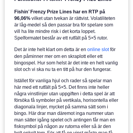
Fishin’ Frenzy Prize Lines har en RTP på
96,06%
vilket utan tvekan är rättvist. Volatiliteten
är låg-medel så den passar bra för spelare som
vill ha lite mindre risk i det korta loppet.
Spelformatet består av ett rutfält på 5×5 rutor.
Det är inte helt klart om detta är en
online slot
för
den påminner mer om en skraplott eller ett
bingospel. Hur som helst är det inte en helt vanlig
slot och vi ska nu ta en titt på hur den fungerar.
Istället för vanliga hjul och rader så spelar man
här med ett rutfält på 5×5. Det finns inte heller
några vinstlinjer utan uppgiften i detta spel är att
försöka få symboler på vertikala, horisontella eller
diagonala linjer, mycket på samma sätt som i
bingo. Här drar man däremot inga nummer utan
man sätter igång spelet och antingen får man en
fisksymbol på någon av rutorna eller så är den
helt enkelt tom. För att få en vinst måste man få