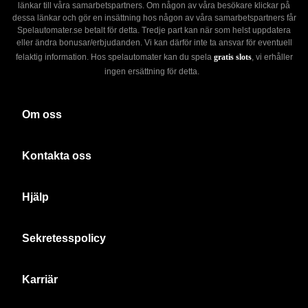
länkar till våra samarbetspartners. Om någon av våra besökare klickar på
dessa länkar och gör en insättning hos någon av våra samarbetspartners får
Spelautomater.se betalt för detta. Tredje part kan när som helst uppdatera
eller ändra bonusar/erbjudanden. Vi kan därför inte ta ansvar för eventuell
felaktig information. Hos spelautomater kan du spela
gratis slots
, vi erhåller
ingen ersättning för detta.
Om oss
Kontakta oss
Hjälp
Sekretesspolicy
Karriär