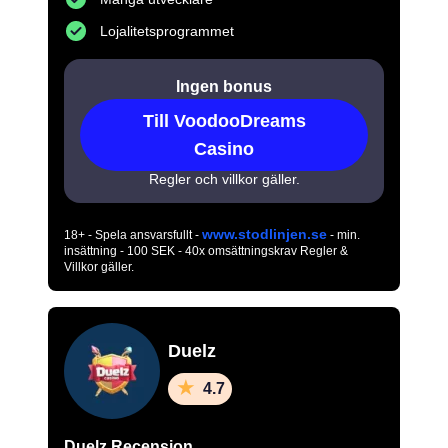
Lojalitetsprogrammet
Ingen bonus
Till VoodooDreams
Casino
Regler och villkor gäller.
www.stodlinjen.se
18+ - Spela ansvarsfullt -
- min.
insättning - 100 SEK - 40x omsättningskrav Regler &
Villkor gäller.
Duelz
4.7
Duelz Recension