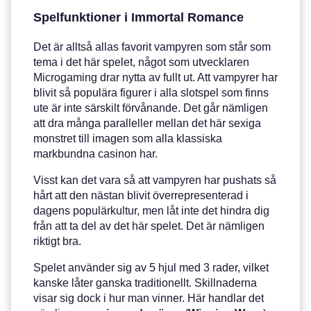
Spelfunktioner i Immortal Romance
Det är alltså allas favorit vampyren som står som
tema i det här spelet, något som utvecklaren
Microgaming drar nytta av fullt ut. Att vampyrer har
blivit så populära figurer i alla slotspel som finns
ute är inte särskilt förvånande. Det går nämligen
att dra många paralleller mellan det här sexiga
monstret till imagen som alla klassiska
markbundna casinon har.
Visst kan det vara så att vampyren har pushats så
hårt att den nästan blivit överrepresenterad i
dagens populärkultur, men låt inte det hindra dig
från att ta del av det här spelet. Det är nämligen
riktigt bra.
Spelet använder sig av 5 hjul med 3 rader, vilket
kanske låter ganska traditionellt. Skillnaderna
visar sig dock i hur man vinner. Här handlar det