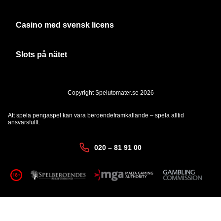
Casino med svensk licens
Slots på nätet
Copyright Spelutomater.se 2026
Att spela pengaspel kan vara beroendeframkallande – spela alltid
ansvarsfullt.
020 – 81 91 00