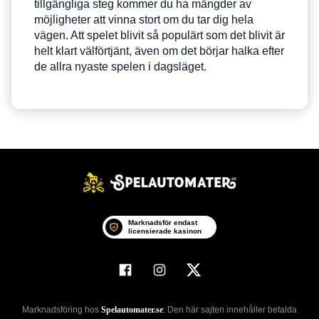
tillgängliga steg kommer du ha mängder av
möjligheter att vinna stort om du tar dig hela
vägen. Att spelet blivit så populärt som det blivit är
helt klart välförtjänt, även om det börjar halka efter
de allra nyaste spelen i dagsläget.
Marknadsför endast
licensierade kasinon
Marknadsföring hos
Spelautomater.se
: Den här sajten innehåller betalda