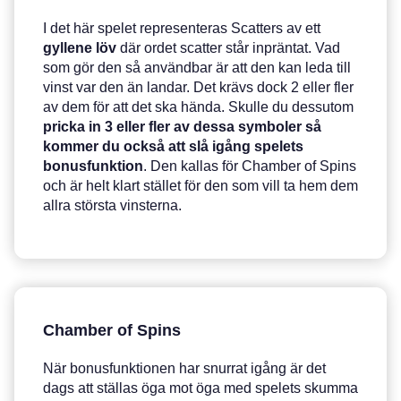
I det här spelet representeras Scatters av ett
gyllene
löv
där ordet scatter står inpräntat. Vad
som gör den så användbar är att den kan leda till
vinst var den än landar. Det krävs dock 2 eller fler
av dem för att det ska hända. Skulle du dessutom
pricka in 3 eller fler av dessa symboler så
kommer du också att slå igång spelets
bonusfunktion
. Den kallas för Chamber of Spins
och är helt klart stället för den som vill ta hem dem
allra största vinsterna.
Chamber of Spins
När bonusfunktionen har snurrat igång är det
dags att ställas öga mot öga med spelets skumma