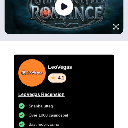
LeoVegas
4.1
LeoVegas Recension
Snabba uttag
Över 1000 casinospel
Bäst mobilcasino