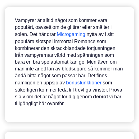
Vampyrer är alltid något som kommer vara
populärt, oavsett om de glittrar eller smälter i
solen. Det här drar
Microgaming
nytta av i sitt
populära slotspel Immortal Romance som
kombinerar den skräckblandade förtjusningen
från vampyrernas värld med spänningen som
bara en bra spelautomat kan ge. Men även om
man inte är ett fan av blodsugare så kommer man
ändå hitta något som passar här. Det finns
nämligen en uppsjö av
bonusfunktioner
som
säkerligen kommer leda till trevliga vinster. Pröva
själv om det är något för dig genom
demot
vi har
tillgängligt här ovanför.