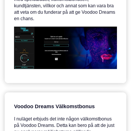
kundtjänsten, villkor och annat som kan vara bra
att veta om du funderar på att ge Voodoo Dreams
en chans.
Voodoo Dreams Välkomstbonus
I nuläget erbjuds det inte någon välkomstbonus
på Voodoo Dreams. Detta kan bero på att de just