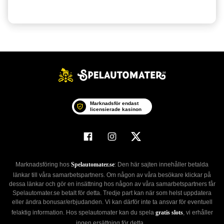
Marknadsför endast
licensierade kasinon
Marknadsföring hos
Spelautomater.se
: Den här sajten innehåller betalda
länkar till våra samarbetspartners. Om någon av våra besökare klickar på
dessa länkar och gör en insättning hos någon av våra samarbetspartners får
Spelautomater.se betalt för detta. Tredje part kan när som helst uppdatera
eller ändra bonusar/erbjudanden. Vi kan därför inte ta ansvar för eventuell
felaktig information. Hos spelautomater kan du spela
gratis slots
, vi erhåller
ingen ersättning för detta.