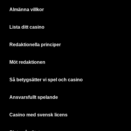
Almänna villkor
Lista ditt casino
Redaktionella principer
Möt redaktionen
Så betygsätter vi spel och casino
Ansvarsfullt spelande
Casino med svensk licens