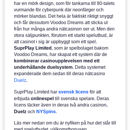
har en mörk design, som för tankarna till 80-talets
vurmande för cyberpunk där neonfärger och
mörker blandas. Det hela är faktiskt riktigt snyggt
och får dessutom Voodoo Dreams att sticka ut
från hur många andra nätcasinon ser ut. Men den
stora säljpunkten, förutom ett starkt spelutbud, är
att casinot i sig är uppbyggt som ett spel.
SuprPlay Limited
, som är spelbolaget bakom
Voodoo Dreams, har skapat ett system där de
kombinerar
casinoupplevelsen med ett
underhållande duelsystem
. Detta systemet
expanderade dem sedan till deras nätcasino
Duelz
.
SuprPlay Limited har
svensk licens
för att
erbjuda
onlinespel
till svenska spelare. Deras
licens täcker även in deras två andra casinon,
Duelz
och
NYSpins
.
Läs mer nedan om du är nyfiken på hur det står till
med spelutbudet, välkomstbonusen,