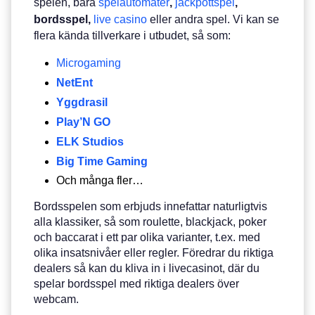
spelen, bara
spelautomater
,
jackpottspel
,
bordsspel,
live casino
eller andra spel. Vi kan se
flera kända tillverkare i utbudet, så som:
Microgaming
NetEnt
Yggdrasil
Play’N GO
ELK Studios
Big Time Gaming
Och många fler…
Bordsspelen som erbjuds innefattar naturligtvis
alla klassiker, så som roulette, blackjack, poker
och baccarat i ett par olika varianter, t.ex. med
olika insatsnivåer eller regler. Föredrar du riktiga
dealers så kan du kliva in i livecasinot, där du
spelar bordsspel med riktiga dealers över
webcam.