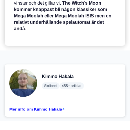
vinster och det gillar vi.
The Witch’s Moon
kommer knappast bli någon klassiker som
Mega Moolah eller Mega Moolah ISIS men en
relativt underhållande spelautomat är det
ändå.
Kimmo Hakala
Skribent
455+ artiklar
Mer info om Kimmo Hakala