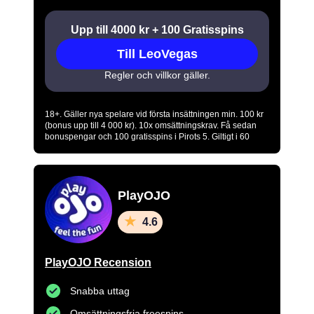
Upp till 4000 kr + 100 Gratisspins
Till LeoVegas
Regler och villkor gäller.
18+. Gäller nya spelare vid första insättningen min. 100 kr
(bonus upp till 4 000 kr). 10x omsättningskrav. Få sedan
bonuspengar och 100 gratisspins i Pirots 5. Giltigt i 60
dagar. Regler & villkor gäller. Regler & villkor gäller.
www.stodlinjen.se
www.spelpaus.se
-
. Spela
ansvarsfullt.
PlayOJO
4.6
PlayOJO Recension
Snabba uttag
Omsättningsfria freespins