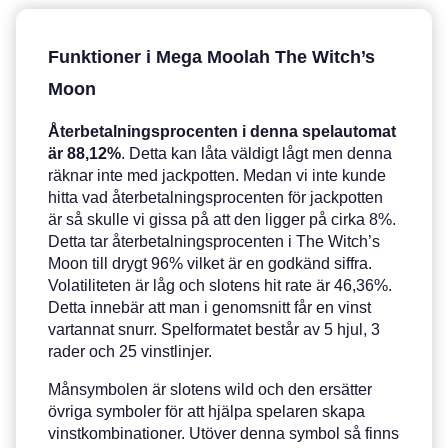
Funktioner i Mega Moolah The Witch’s
Moon
Återbetalningsprocenten i denna spelautomat
är 88,12%
. Detta kan låta väldigt lågt men denna
räknar inte med jackpotten. Medan vi inte kunde
hitta vad återbetalningsprocenten för jackpotten
är så skulle vi gissa på att den ligger på cirka 8%.
Detta tar återbetalningsprocenten i The Witch’s
Moon till drygt 96% vilket är en godkänd siffra.
Volatiliteten är låg och slotens hit rate är 46,36%.
Detta innebär att man i genomsnitt får en vinst
vartannat snurr. Spelformatet består av 5 hjul, 3
rader och 25 vinstlinjer.
Månsymbolen är slotens wild och den ersätter
övriga symboler för att hjälpa spelaren skapa
vinstkombinationer. Utöver denna symbol så finns