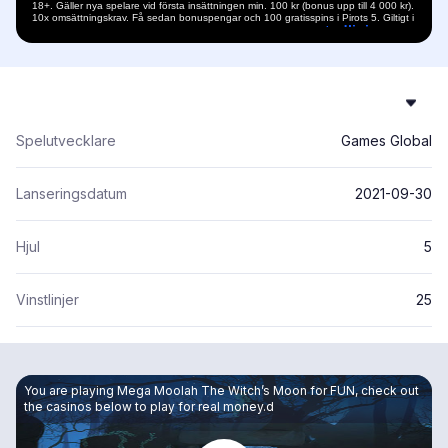
18+. Gäller nya spelare vid första insättningen min. 100 kr (bonus upp till 4 000 kr).
10x omsättningskrav. Få sedan bonuspengar och 100 gratisspins i Pirots 5. Giltigt i
www.stodlinjen.se
60 dagar. Regler & villkor gäller. Regler & villkor gäller.
-
www.spelpaus.se
. Spela ansvarsfullt.
Spelutvecklare
Games Global
Lanseringsdatum
2021-09-30
Hjul
5
Vinstlinjer
25
You are playing Mega Moolah The Witch’s Moon for FUN, check out
the casinos below to play for real money.d