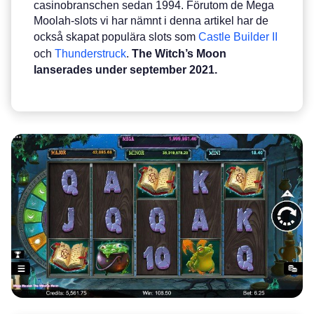
casinobranschen sedan 1994. Förutom de Mega
Moolah-slots vi har nämnt i denna artikel har de
också skapat populära slots som
Castle Builder II
och
Thunderstruck
.
The Witch’s Moon
lanserades under september 2021.