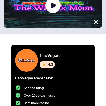
LeoVegas
4.1
LeoVegas Recension
Snabba uttag
Över 1000 casinospel
Bäst mobilcasino