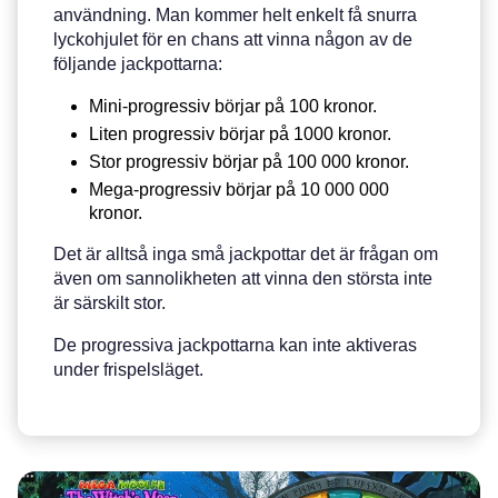
användning. Man kommer helt enkelt få snurra
lyckohjulet för en chans att vinna någon av de
följande jackpottarna:
Mini-progressiv börjar på 100 kronor.
Liten progressiv börjar på 1000 kronor.
Stor progressiv börjar på 100 000 kronor.
Mega-progressiv börjar på 10 000 000
kronor.
Det är alltså inga små jackpottar det är frågan om
även om sannolikheten att vinna den största inte
är särskilt stor.
De progressiva jackpottarna kan inte aktiveras
under frispelsläget.