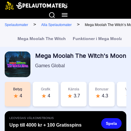
>
>
Spelautomater
Alla Spelautomater
Mega Moolah The Witch’s M
Mega Moolah The Witch
Funktioner i Mega Moolah T
Mega Moolah The Witch's Moon
Games Global
Betyg
Grafik
Känsla
Bonusar
Vär
4
4
3.7
4.3
LEOVEGAS VÄLKOMSTBONUS
Spela
Upp till 4000 kr + 100 Gratisspins