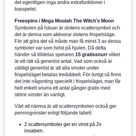
det egentligen inga andra extrafunktioner i
basspelet.
Freespins i Mega Moolah The Witch’s Moon
Symbolen på häxan är slotens scattersymbol och
det är denna som aktiverar slotens frispelsläge.
För att göra det så måste man få minst 3 av dessa
symboler var som helst på hjulen. Då detta
händer så tilldelas spelaren
15 gratissnurr
vilket
är ett rätt så generöst antal. Vad som också är
väldigt generöst är att alla vinster under
frispelsläget betalas tredubbelt. För övrigt så finns
det inte någonting speciellt i frispelsläget, man får
helt enkelt snurra ett antal gånger gratis med
större vinster än vanligt.
Värt att nämna är att scattersymbolen också ger
penningvinster enligt följande tabell:
2 scattersymboler ger en vinst på 2x
insatsen.