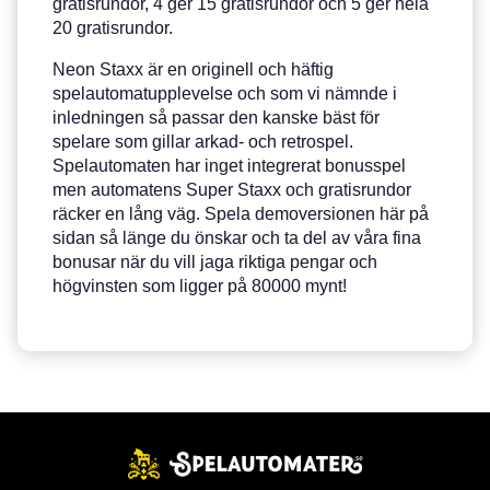
gratisrundor, 4 ger 15 gratisrundor och 5 ger hela
20 gratisrundor.
Neon Staxx är en originell och häftig
spelautomatupplevelse och som vi nämnde i
inledningen så passar den kanske bäst för
spelare som gillar arkad- och retrospel.
Spelautomaten har inget integrerat bonusspel
men automatens Super Staxx och gratisrundor
räcker en lång väg. Spela demoversionen här på
sidan så länge du önskar och ta del av våra fina
bonusar när du vill jaga riktiga pengar och
högvinsten som ligger på 80000 mynt!