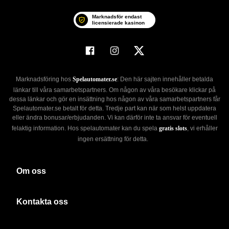
Marknadsför endast
licensierade kasinon
Marknadsföring hos
Spelautomater.se
: Den här sajten innehåller betalda
länkar till våra samarbetspartners. Om någon av våra besökare klickar på
dessa länkar och gör en insättning hos någon av våra samarbetspartners får
Spelautomater.se betalt för detta. Tredje part kan när som helst uppdatera
eller ändra bonusar/erbjudanden. Vi kan därför inte ta ansvar för eventuell
felaktig information. Hos spelautomater kan du spela
gratis slots
, vi erhåller
ingen ersättning för detta.
Om oss
Kontakta oss