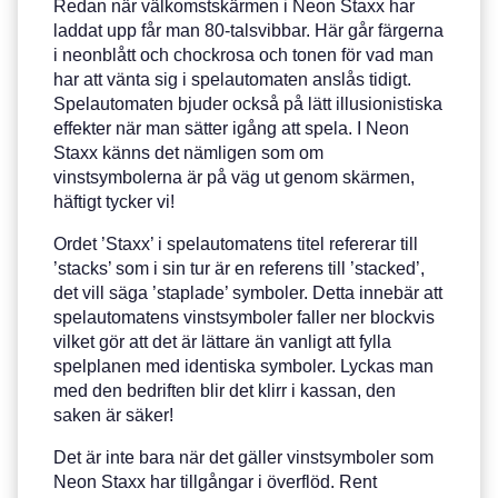
Redan när välkomstskärmen i Neon Staxx har
laddat upp får man 80-talsvibbar. Här går färgerna
i neonblått och chockrosa och tonen för vad man
har att vänta sig i spelautomaten anslås tidigt.
Spelautomaten bjuder också på lätt illusionistiska
effekter när man sätter igång att spela. I Neon
Staxx känns det nämligen som om
vinstsymbolerna är på väg ut genom skärmen,
häftigt tycker vi!
Ordet ’Staxx’ i spelautomatens titel refererar till
’stacks’ som i sin tur är en referens till ’stacked’,
det vill säga ’staplade’ symboler. Detta innebär att
spelautomatens vinstsymboler faller ner blockvis
vilket gör att det är lättare än vanligt att fylla
spelplanen med identiska symboler. Lyckas man
med den bedriften blir det klirr i kassan, den
saken är säker!
Det är inte bara när det gäller vinstsymboler som
Neon Staxx har tillgångar i överflöd. Rent