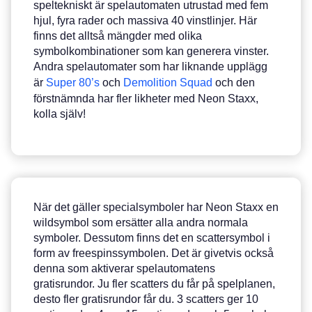
speltekniskt är spelautomaten utrustad med fem
hjul, fyra rader och massiva 40 vinstlinjer. Här
finns det alltså mängder med olika
symbolkombinationer som kan generera vinster.
Andra spelautomater som har liknande upplägg
är
Super 80’s
och
Demolition Squad
och den
förstnämnda har fler likheter med Neon Staxx,
kolla själv!
När det gäller specialsymboler har Neon Staxx en
wildsymbol som ersätter alla andra normala
symboler. Dessutom finns det en scattersymbol i
form av freespinssymbolen. Det är givetvis också
denna som aktiverar spelautomatens
gratisrundor. Ju fler scatters du får på spelplanen,
desto fler gratisrundor får du. 3 scatters ger 10