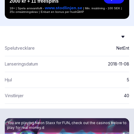
2000 kr + 11 freespins
www.stodlinjen.se
18+ | Spela ansvarsfullt -
| Min. insättning - 100 SEK |
35x omsättningskrav | Enbart en bonus per hushåll/IP
Spelutvecklare
NetEnt
Lanseringsdatum
2018-11-08
Hjul
5
Vinstlinjer
40
You are playing Neon Staxx for FUN, check out the casinos below to
play for real money.d