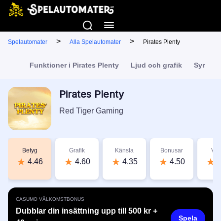
>
>
Spelautomater
Alla Spelautomater
Pirates Plenty
Funktioner i Pirates Plenty
Ljud och grafik
Symbol
Pirates Plenty
Red Tiger Gaming
Betyg
Grafik
Känsla
Bonusar
Vär
4.46
4.60
4.35
4.50
4
CASUMO VÄLKOMSTBONUS
Dubblar din insättning upp till 500 kr +
Spela