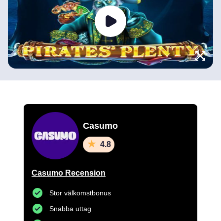
Casumo
4.8
Casumo Recension
Stor välkomstbonus
Snabba uttag