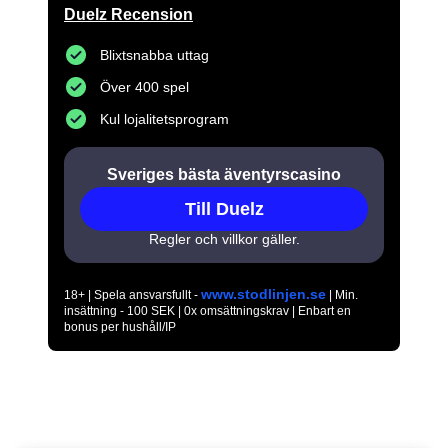
Duelz Recension
Blixtsnabba uttag
Över 400 spel
Kul lojalitetsprogram
Sveriges bästa äventyrscasino
Till Duelz
Regler och villkor gäller.
www.stodlinjen.se
18+ | Spela ansvarsfullt -
| Min.
insättning - 100 SEK | 0x omsättningskrav | Enbart en
bonus per hushåll/IP