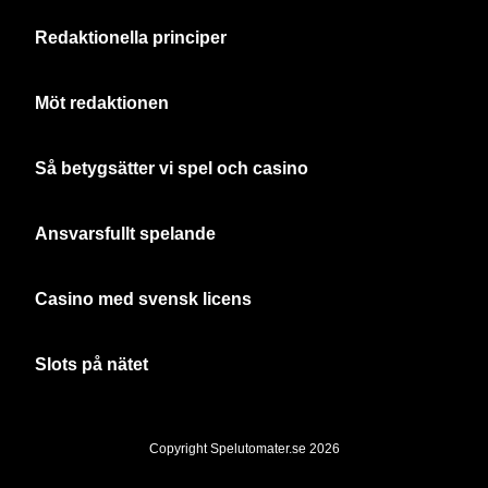
Redaktionella principer
Möt redaktionen
Så betygsätter vi spel och casino
Ansvarsfullt spelande
Casino med svensk licens
Slots på nätet
Copyright Spelutomater.se 2026