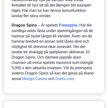
fortsätter till hjul ett då det återigen blir basspel-
läget. Har man tur kan denna bonusfunktion
landar fler stora vinster.
Dragon Spins
– Är spelets
Freespins
. Här blir
samtliga wilds låsta under spelomgången då de
hamnar på hjulet längst till vänster. Även om de
hamnar bredvid en annan wild låses dem och
möjlighet till storvinst ökar avsevärt. Om det
landar tre drakägg på spelplanen aktiveras 10
Dragon Spins. Och därmed uppstår även
chansen att vinna spelets maxvinst som övergår
5,000 x den aktuella insatsen. Vill du provspela
slotens Dragon Spins så kan det göras på bland
annat
Mango Casino
och
Duelz.com
.