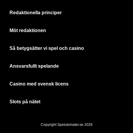
Redaktionella principer
Möt redaktionen
Så betygsätter vi spel och casino
Ansvarsfullt spelande
Casino med svensk licens
Slots på nätet
Copyright Spelutomater.se 2026