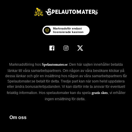
Marknadsför endast
licensierade kasinon
Marknadsföring hos
Spelautomater.se
: Den här sajten innehåller betalda
länkar till våra samarbetspartners. Om någon av våra besökare klickar på
dessa länkar och gör en insättning hos någon av våra samarbetspartners får
Spelautomater.se betalt för detta. Tredje part kan när som helst uppdatera
eller ändra bonusar/erbjudanden. Vi kan därför inte ta ansvar för eventuell
felaktig information. Hos spelautomater kan du spela
gratis slots
, vi erhåller
ingen ersättning för detta.
Om oss