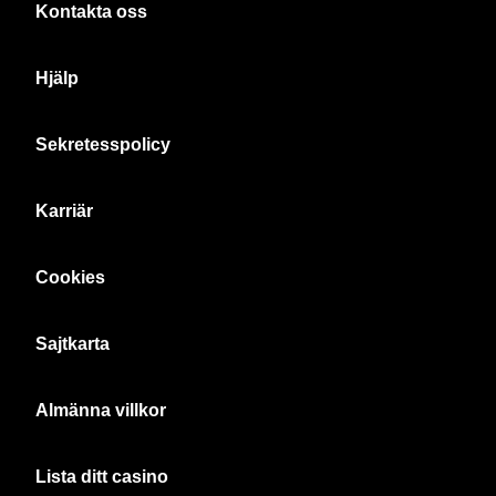
Kontakta oss
Hjälp
Sekretesspolicy
Karriär
Cookies
Sajtkarta
Almänna villkor
Lista ditt casino