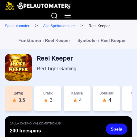
>
>
Spelautomater
Alla Spelautomater
Reel Keeper
Funktioner i Reel Keeper
Symboler i Reel Keeper
S
Reel Keeper
Red Tiger Gaming
Betyg
Grafik
Känsla
Bonusar
Vär
3.5
3
4
4
JALLA CASINO VÄLKOMSTBONUS
Spela
200 freespins