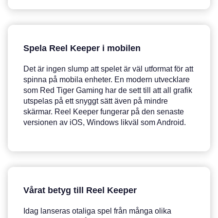
Spela Reel Keeper i mobilen
Det är ingen slump att spelet är väl utformat för att
spinna på mobila enheter. En modern utvecklare
som Red Tiger Gaming har de sett till att all grafik
utspelas på ett snyggt sätt även på mindre
skärmar. Reel Keeper fungerar på den senaste
versionen av iOS, Windows likväl som Android.
Vårat betyg till Reel Keeper
Idag lanseras otaliga spel från många olika