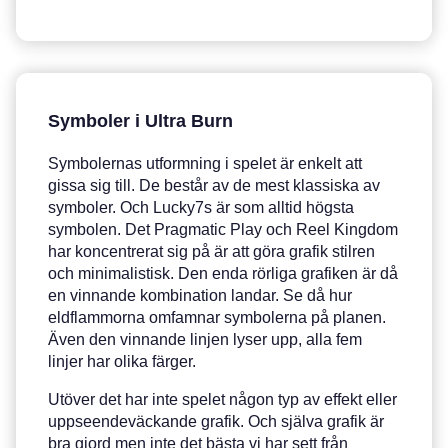
Symboler i Ultra Burn
Symbolernas utformning i spelet är enkelt att
gissa sig till. De består av de mest klassiska av
symboler. Och Lucky7s är som alltid högsta
symbolen. Det Pragmatic Play och Reel Kingdom
har koncentrerat sig på är att göra grafik stilren
och minimalistisk. Den enda rörliga grafiken är då
en vinnande kombination landar. Se då hur
eldflammorna omfamnar symbolerna på planen.
Även den vinnande linjen lyser upp, alla fem
linjer har olika färger.
Utöver det har inte spelet någon typ av effekt eller
uppseendeväckande grafik. Och själva grafik är
bra gjord men inte det bästa vi har sett från