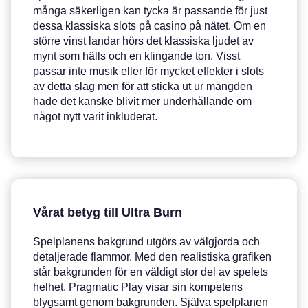
många säkerligen kan tycka är passande för just
dessa klassiska slots på casino på nätet. Om en
större vinst landar hörs det klassiska ljudet av
mynt som hälls och en klingande ton. Visst
passar inte musik eller för mycket effekter i slots
av detta slag men för att sticka ut ur mängden
hade det kanske blivit mer underhållande om
något nytt varit inkluderat.
Vårat betyg till Ultra Burn
Spelplanens bakgrund utgörs av välgjorda och
detaljerade flammor. Med den realistiska grafiken
står bakgrunden för en väldigt stor del av spelets
helhet. Pragmatic Play visar sin kompetens
blygsamt genom bakgrunden. Själva spelplanen