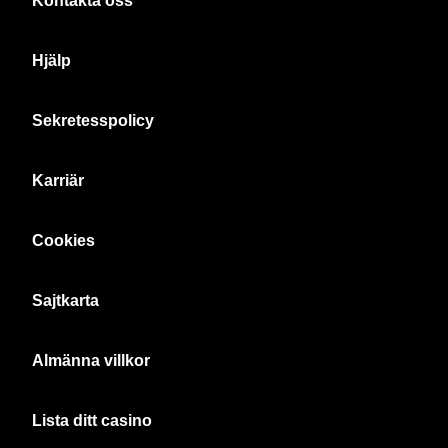
Kontakta oss
Hjälp
Sekretesspolicy
Karriär
Cookies
Sajtkarta
Almänna villkor
Lista ditt casino