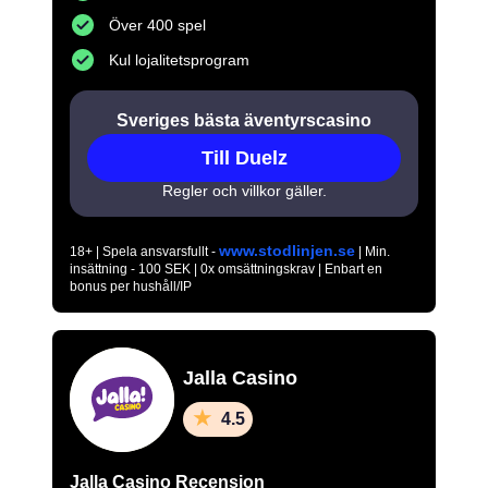
Över 400 spel
Kul lojalitetsprogram
Sveriges bästa äventyrscasino
Till Duelz
Regler och villkor gäller.
www.stodlinjen.se
18+ | Spela ansvarsfullt -
| Min.
insättning - 100 SEK | 0x omsättningskrav | Enbart en
bonus per hushåll/IP
Jalla Casino
4.5
Jalla Casino Recension