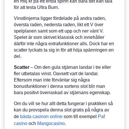
en milj kr på ett enda spinn kan bara det kan tala
för att testa Ultra Burn.
Vinstlinjerna ligger fördelade på andra raden,
översta raden, nedersta raden, likt ett V över
spelplanen samt som ett upp och ner vänt V.
Spelet är som skrivet klassisk och innehåller
därför inte några extrafunktioner alls. Dock har en
scatter lyckats ta sig in för att höja spänningen en
del.
Scatter
– Om den gula stjärnan landar i tre eller
fler utbetalas vinst. Oavsett vart de landar.
Eftersom man inte förväntar sig några
bonusfunktioner i denna sortens slot blir man
bara positivt överraskad av stjärnans egenskap.
Om du vill se hur allt detta fungerar i praktiken så
kan du provspela denna slot gratis på några av
de
bästa casinon online
som till exempel
Paf
casino
och
Mangocasino
.