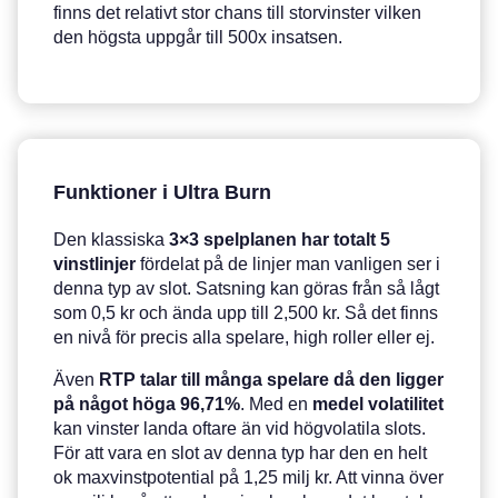
finns det relativt stor chans till storvinster vilken
den högsta uppgår till 500x insatsen.
Funktioner i Ultra Burn
Den klassiska
3×3 spelplanen har totalt 5
vinstlinjer
fördelat på de linjer man vanligen ser i
denna typ av slot. Satsning kan göras från så lågt
som 0,5 kr och ända upp till 2,500 kr. Så det finns
en nivå för precis alla spelare, high roller eller ej.
Även
RTP talar till många spelare då den ligger
på något höga 96,71%
. Med en
medel volatilitet
kan vinster landa oftare än vid högvolatila slots.
För att vara en slot av denna typ har den en helt
ok maxvinstpotential på 1,25 milj kr. Att vinna över