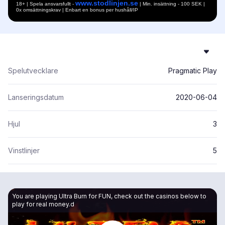
www.stodlinjen.se
18+ | Spela ansvarsfullt -
| Min. insättning - 100 SEK |
0x omsättningskrav | Enbart en bonus per hushåll/IP
Spelutvecklare
Pragmatic Play
Lanseringsdatum
2020-06-04
Hjul
3
Vinstlinjer
5
You are playing Ultra Burn for FUN, check out the casinos below to
play for real money.d