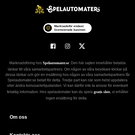
Marknadsför endast
licensierade kasinon
Marknadsföring hos
Spelautomater.se
: Den här sajten innehåller betalda
länkar till våra samarbetspartners. Om någon av våra besökare klickar på
dessa länkar och gör en insättning hos någon av våra samarbetspartners får
Spelautomater.se betalt för detta. Tredje part kan när som helst uppdatera
eller ändra bonusar/erbjudanden. Vi kan därför inte ta ansvar för eventuell
felaktig information. Hos spelautomater kan du spela
gratis slots
, vi erhåller
ingen ersättning för detta.
Om oss