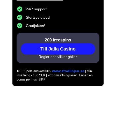
24/7 support
Stortspelutbud
Grodjakten!
200 freespins
Till Jalla Casino
Regler och villkor gäller.
www.stodlinjen.se
18+ | Spela ansvarsfullt -
| Min.
insättning - 150 SEK | 20x omsättningskrav | Enbart en
bonus per hushåll/IP