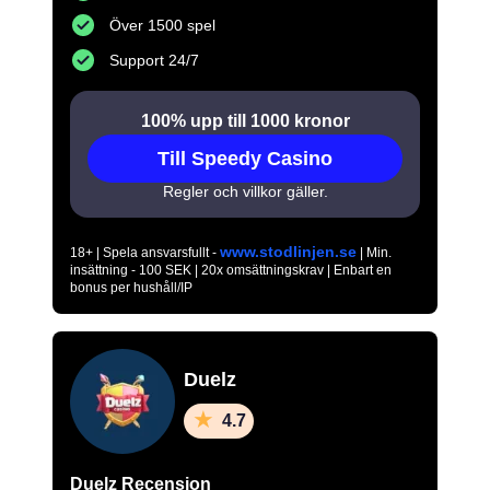
Över 1500 spel
Support 24/7
100% upp till 1000 kronor
Till Speedy Casino
Regler och villkor gäller.
www.stodlinjen.se
18+ | Spela ansvarsfullt -
| Min.
insättning - 100 SEK | 20x omsättningskrav | Enbart en
bonus per hushåll/IP
Duelz
4.7
Duelz Recension