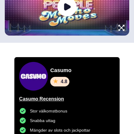
Casumo
4.8
Casumo Recension
Stor välkomstbonus
Snabba uttag
Mängder av slots och jackpottar