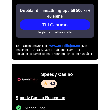
Dubblar din insättning upp till 500 kr +
40 spins
Till Casumo
Regler och villkor gäller.
www.stodlinjen.se
18+ | Spela ansvarsfullt -
| Min.
insättning - 100 SEK | 30x omsättningskrav | 10x
omsättningskrav på spins | Enbart en bonus per hushåll/IP
Speedy Casino
4.2
Speedy Casino Recension
Snabba uttag