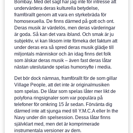
Bombay. Med det sagt har jag inte för intresse att
undervärdera deras kulturella betydelse,
framförallt genom att vara en styrkebräda för
homosexuella. De finns därmed på gott och ont.
Deras musik är värdelös, men deras värderingar
är goda. Så kan det vara ibland. Och smak är ju
subjektiv, vi kan liksom inte förneka det faktum att
under deras era så spred deras musik glädje till
miljontals människor och än idag finns det folk
som älskar deras musik – även fast deras låtar
nästan uteslutande spelas humorsyfte i media.
Det bör dock nämnas, framförallt för de som gillar
Village People, att det inte är originalmusiken
som spelas. De låtar som spelas låter mer likt de
polyfona ringsignaler som var populära på
telefoner för omkring 15 år sedan. Förvänta dig
därmed inte att sjunga med till Y.M.C.A eller In the
Navy under din spelsession. Dessa låtar finns
självklart med, men det är komprimerade
instrumentala versioner av dem.