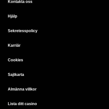
Kontakta oss
Hjälp
Sekretesspolicy
Karriär
Cookies
Sajtkarta
Almänna villkor
Lista ditt casino