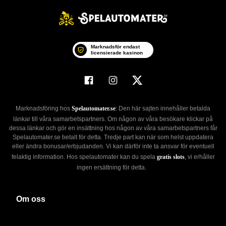
Marknadsför endast
licensierade kasinon
Marknadsföring hos
Spelautomater.se
: Den här sajten innehåller betalda
länkar till våra samarbetspartners. Om någon av våra besökare klickar på
dessa länkar och gör en insättning hos någon av våra samarbetspartners får
Spelautomater.se betalt för detta. Tredje part kan när som helst uppdatera
eller ändra bonusar/erbjudanden. Vi kan därför inte ta ansvar för eventuell
felaktig information. Hos spelautomater kan du spela
gratis slots
, vi erhåller
ingen ersättning för detta.
Om oss