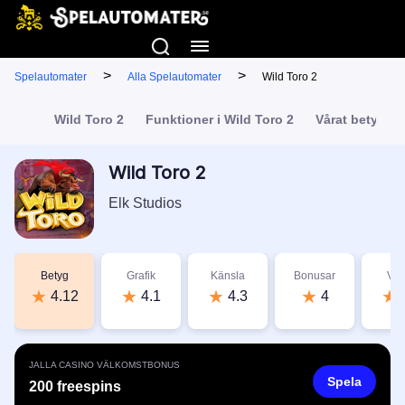
>
>
Spelautomater
Alla Spelautomater
Wild Toro 2
Wild Toro 2
Funktioner i Wild Toro 2
Vårat betyg til
Wild Toro 2
Elk Studios
Betyg
Grafik
Känsla
Bonusar
Vär
4.12
4.1
4.3
4
JALLA CASINO VÄLKOMSTBONUS
Spela
200 freespins