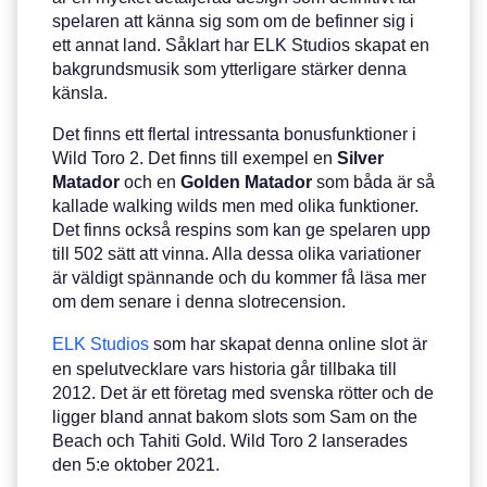
spelaren att känna sig som om de befinner sig i
ett annat land. Såklart har ELK Studios skapat en
bakgrundsmusik som ytterligare stärker denna
känsla.
Det finns ett flertal intressanta bonusfunktioner i
Wild Toro 2. Det finns till exempel en
Silver
Matador
och en
Golden Matador
som båda är så
kallade walking wilds men med olika funktioner.
Det finns också respins som kan ge spelaren upp
till 502 sätt att vinna. Alla dessa olika variationer
är väldigt spännande och du kommer få läsa mer
om dem senare i denna slotrecension.
ELK Studios
som har skapat denna online slot är
en spelutvecklare vars historia går tillbaka till
2012. Det är ett företag med svenska rötter och de
ligger bland annat bakom slots som Sam on the
Beach och Tahiti Gold. Wild Toro 2 lanserades
den 5:e oktober 2021.