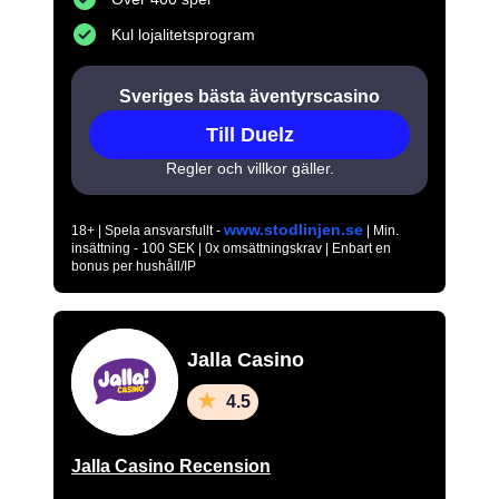
Kul lojalitetsprogram
Sveriges bästa äventyrscasino
Till Duelz
Regler och villkor gäller.
www.stodlinjen.se
18+ | Spela ansvarsfullt -
| Min.
insättning - 100 SEK | 0x omsättningskrav | Enbart en
bonus per hushåll/IP
Jalla Casino
4.5
Jalla Casino Recension