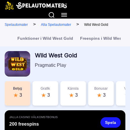
>
>
Spelautomater
Alla Spelautomater
Wild West Gold
Funktioner i Wild West Gold
Freespins i Wild West Go
Wild West Gold
Pragmatic Play
Betyg
Grafik
Känsla
Bonusar
Vär
3
3
3
3
JALLA CASINO VÄLKOMSTBONUS
Spela
200 freespins