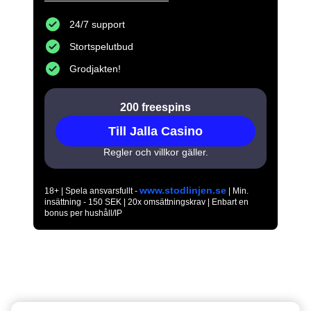
24/7 support
Stortspelutbud
Grodjakten!
200 freespins
Till Jalla Casino
Regler och villkor gäller.
www.stodlinjen.se
18+ | Spela ansvarsfullt -
| Min.
insättning - 150 SEK | 20x omsättningskrav | Enbart en
bonus per hushåll/IP