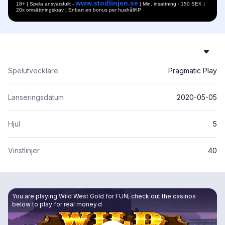
www.stodlinjen.se
18+ | Spela ansvarsfullt -
| Min. insättning - 150 SEK |
20x omsättningskrav | Enbart en bonus per hushåll/IP
Spelutvecklare
Pragmatic Play
Lanseringsdatum
2020-05-05
Hjul
5
Vinstlinjer
40
You are playing Wild West Gold for FUN, check out the casinos
below to play for real money.d