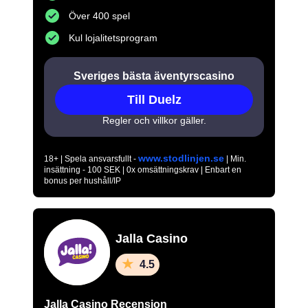
Över 400 spel
Kul lojalitetsprogram
Sveriges bästa äventyrscasino
Till Duelz
Regler och villkor gäller.
www.stodlinjen.se
18+ | Spela ansvarsfullt -
| Min.
insättning - 100 SEK | 0x omsättningskrav | Enbart en
bonus per hushåll/IP
Jalla Casino
4.5
Jalla Casino Recension