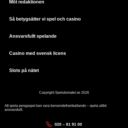
Möt redaktionen
Så betygsätter vi spel och casino
Ansvarsfullt spelande
Casino med svensk licens
Slots på nätet
Copyright Spelutomater.se 2026
Att spela pengaspel kan vara beroendeframkallande – spela alltid
ansvarsfullt.
020 – 81 91 00