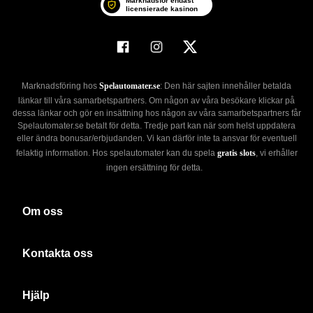
Marknadsför endast
licensierade kasinon
Marknadsföring hos
Spelautomater.se
: Den här sajten innehåller betalda
länkar till våra samarbetspartners. Om någon av våra besökare klickar på
dessa länkar och gör en insättning hos någon av våra samarbetspartners får
Spelautomater.se betalt för detta. Tredje part kan när som helst uppdatera
eller ändra bonusar/erbjudanden. Vi kan därför inte ta ansvar för eventuell
felaktig information. Hos spelautomater kan du spela
gratis slots
, vi erhåller
ingen ersättning för detta.
Om oss
Kontakta oss
Hjälp