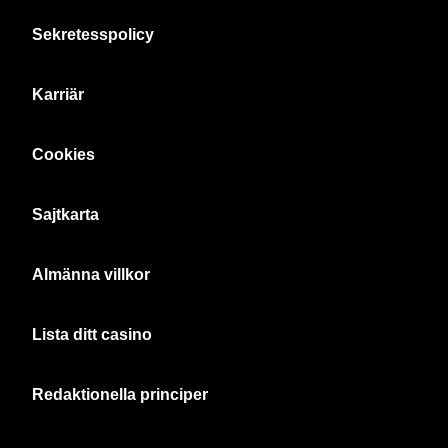
Sekretesspolicy
Karriär
Cookies
Sajtkarta
Almänna villkor
Lista ditt casino
Redaktionella principer