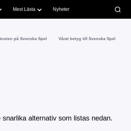
Mest Lästa
Nyheter
änsten på Svenska Spel
Vårat betyg till Svenska Spel
e snarlika alternativ som listas nedan.