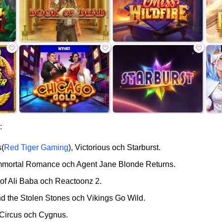
:
s(
Red Tiger Gaming
), Victorious och Starburst.
 Immortal Romance och Agent Jane Blonde Returns.
 of Ali Baba och Reactoonz 2.
 the Stolen Stones och Vikings Go Wild.
 Circus och Cygnus.