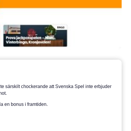
inte särskilt chockerande att Svenska Spel inte erbjuder
not.
a en bonus i framtiden.