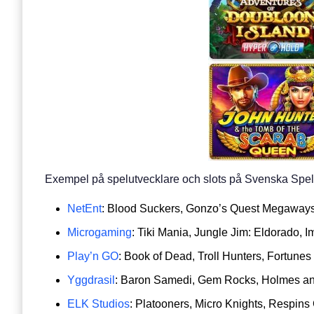
Exempel på spelutvecklare och slots på Svenska Spel
NetEnt
: Blood Suckers, Gonzo’s Quest Megaway
Microgaming
: Tiki Mania, Jungle Jim: Eldorado,
Play’n GO
: Book of Dead, Troll Hunters, Fortunes
Yggdrasil
: Baron Samedi, Gem Rocks, Holmes and
ELK Studios
: Platooners, Micro Knights, Respins