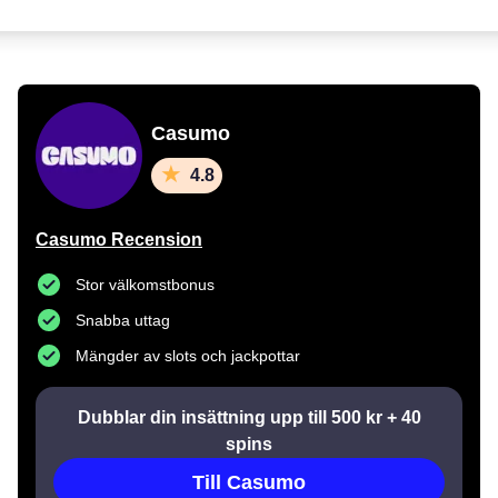
Casumo
4.8
Casumo Recension
Stor välkomstbonus
Snabba uttag
Mängder av slots och jackpottar
Dubblar din insättning upp till 500 kr + 40
spins
Till Casumo