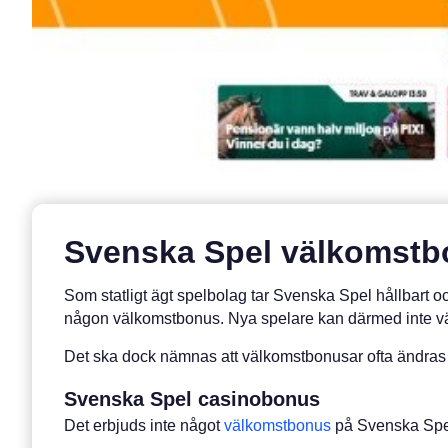
Svenska Spel välkomst
Som statligt ägt spelbolag tar Svenska Spel hållbart 
någon välkomstbonus. Nya spelare kan därmed inte vänta
Det ska dock nämnas att välkomstbonusar ofta ändras oc
Svenska Spel casinobonus
Det erbjuds inte något
välkomstbonus
på Svenska Spe