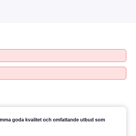
 samma goda kvalitet och omfattande utbud som