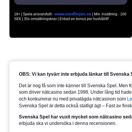
www.stodlinjen.se
18+ | Spela ansvarsfullt -
| Min. insättning - 100
SEK | 35x omsättningskrav | Enbart en bonus per hushåll/IP
OBS: Vi kan tyvärr inte erbjuda länkar till Svensk
Det är nog få som inte känner till Svenska Spel. Men fö
som driver nätcasino sedan 1998. Under lång tid had
och konkurrerar nu med privatägda nätcasinon som
L
Svenska Spel är detta också statligt ägt – Fast av fin
Svenska Spel har vuxit mycket som nätcasino sed
erbjuda ska vi undersöka i denna recensionen.