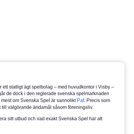
 ett statligt ägt spelbolag – med huvudkontor i Visby –
går de dock i den reglerade svenska spelmarknaden
a mest om Svenska Spel är sannolikt
Paf
. Precis som
 till välgörande ändamål såsom föreningsliv.
ra sitt utbud och vad exakt Svenska Spel har att