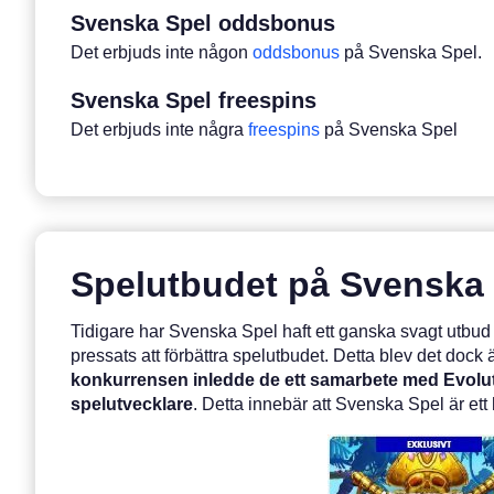
Svenska Spel oddsbonus
Det erbjuds inte någon
oddsbonus
på Svenska Spel.
Svenska Spel freespins
Det erbjuds inte några
freespins
på Svenska Spel
Spelutbudet på Svenska
Tidigare har Svenska Spel haft ett ganska svagt utbud a
pressats att förbättra spelutbudet. Detta blev det doc
konkurrensen inledde de ett samarbete med Evolutio
spelutvecklare
. Detta innebär att Svenska Spel är ett