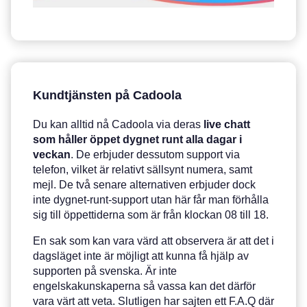
Kundtjänsten på Cadoola
Du kan alltid nå Cadoola via deras
live chatt
som håller öppet dygnet runt alla dagar i
veckan
. De erbjuder dessutom support via
telefon, vilket är relativt sällsynt numera, samt
mejl. De två senare alternativen erbjuder dock
inte dygnet-runt-support utan här får man förhålla
sig till öppettiderna som är från klockan 08 till 18.
En sak som kan vara värd att observera är att det i
dagsläget inte är möjligt att kunna få hjälp av
supporten på svenska. Är inte
engelskakunskaperna så vassa kan det därför
vara värt att veta. Slutligen har sajten ett F.A.Q där