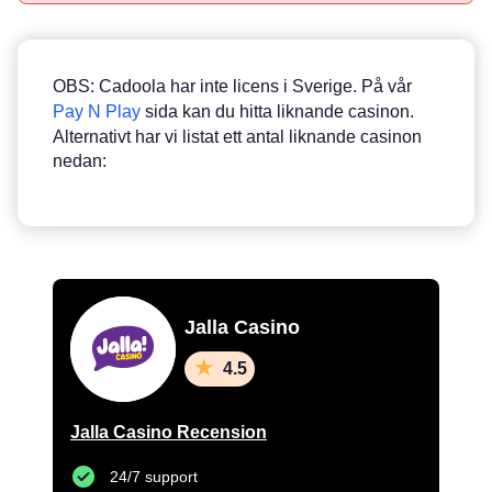
OBS: Cadoola har inte licens i Sverige. På vår
Pay N Play
sida kan du hitta liknande casinon.
Alternativt har vi listat ett antal liknande casinon
nedan:
Jalla Casino
4.5
Jalla Casino Recension
24/7 support