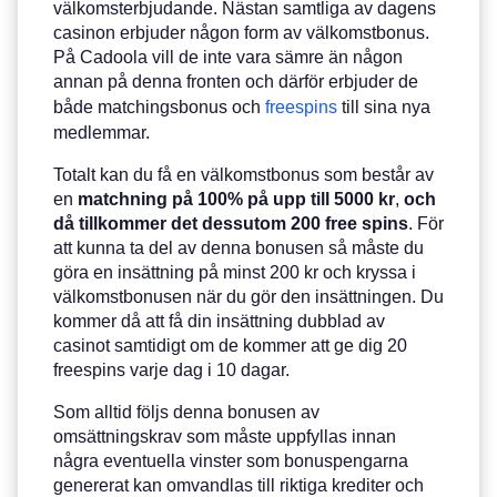
välkomsterbjudande. Nästan samtliga av dagens
casinon erbjuder någon form av välkomstbonus.
På Cadoola vill de inte vara sämre än någon
annan på denna fronten och därför erbjuder de
både matchingsbonus och
freespins
till sina nya
medlemmar.
Totalt kan du få en välkomstbonus som består av
en
matchning på 100% på upp till 5000 kr
,
och
då tillkommer det dessutom 200 free spins
. För
att kunna ta del av denna bonusen så måste du
göra en insättning på minst 200 kr och kryssa i
välkomstbonusen när du gör den insättningen. Du
kommer då att få din insättning dubblad av
casinot samtidigt om de kommer att ge dig 20
freespins varje dag i 10 dagar.
Som alltid följs denna bonusen av
omsättningskrav som måste uppfyllas innan
några eventuella vinster som bonuspengarna
genererat kan omvandlas till riktiga krediter och