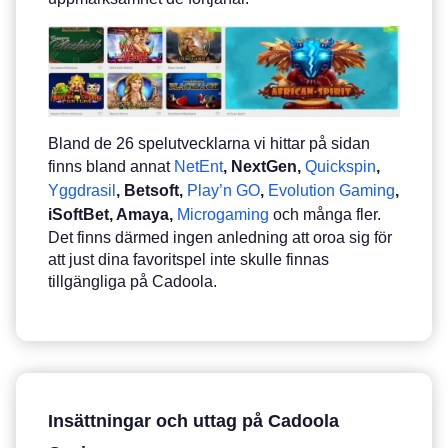
Bland de 26 spelutvecklarna vi hittar på sidan
finns bland annat
NetEnt
, NextGen,
Quickspin
,
Yggdrasil
, Betsoft,
Play’n GO
,
Evolution Gaming
,
iSoftBet, Amaya,
Microgaming
och många fler.
Det finns därmed ingen anledning att oroa sig för
att just dina favoritspel inte skulle finnas
tillgängliga på Cadoola.
Insättningar och uttag på Cadoola