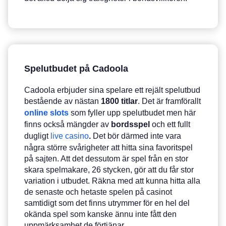
Spelutbudet på Cadoola
Cadoola erbjuder sina spelare ett rejält spelutbud
bestående av nästan
1800 titlar
. Det är framförallt
online slots
som fyller upp spelutbudet men här
finns också mängder av
bordsspel
och ett fullt
dugligt
live casino
.
Det bör därmed inte vara
några större svårigheter att hitta sina favoritspel
på sajten. Att det dessutom är spel från en stor
skara spelmakare, 26 stycken, gör att du får stor
variation i utbudet. Räkna med att kunna hitta alla
de senaste och hetaste spelen på casinot
samtidigt som det finns utrymmer för en hel del
okända spel som kanske ännu inte fått den
uppmärksamhet de förtjänar.