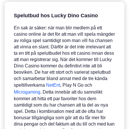
Spelutbud hos Lucky Dino Casino
En sak är säker: när man blir medlem på ett
casino online är det för att man vill spela mängder
av roliga spel samtidigt som man vill ha chansen
att vinna en slant. Därför är det inte irrelevant att
ta en titt på spelutbudet hos ett casino innan dess
att man registrerar sig. När det kommer till Lucky
Dino Casino kommer du definitivt inte att bli
besviken. De har ett stort och varierat spelutbud
och samarbetar bland annat med de tre kända
speltillverkarna
NetEnt
, Play N Go och
Microgaming
. Detta innebär att du sannolikt
kommer att hitta ett par favoriter hos dem
samtidigt som du har chansen att ta del av nya
spel. Detta i kombination med att de ofta har
bonusar tillgängliga som gör att du får mer för
dina pengar och det faktum att du till och med kan