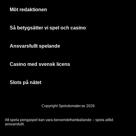
Möt redaktionen
Så betygsätter vi spel och casino
Ansvarsfullt spelande
Casino med svensk licens
Slots på nätet
Copyright Spelutomater.se 2026
Att spela pengaspel kan vara beroendeframkallande – spela alltid
ansvarsfullt.