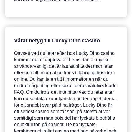
Vårat betyg till Lucky Dino Casino
Oavsett vad du letar efter hos Lucky Dino casino
kommer du att uppleva att hemsidan är mycket
användarvänlig, det är lätt att hitta det man letar
efter och all information finns tillgänglig hos dem
online. Du kan ta en titt i informationen när du
undrar någonting eller söka i deras välutvecklade
FAQ. Om du trots det inte hittar vad du letar efter
kan du kontakta kundtjänsten under öppettiderna
för ett snabbt svar på dina frågor. Lucky Dino är
ett seriöst casino som tar spel på största allvar
samtidigt som man trots det har lyckats bibehålla
en lekfull ton på casinot. De har lyckats
kombinera ett roligt casino med hög säkerhet och