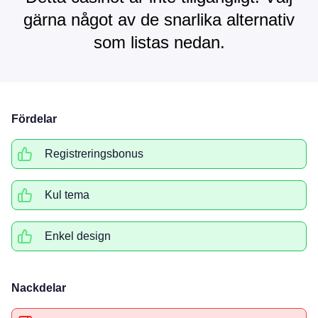
gärna något av de snarlika alternativ
som listas nedan.
Fördelar
Registreringsbonus
Kul tema
Enkel design
Nackdelar