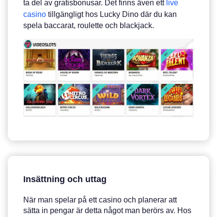
ta del av gratisbonusar. Det finns även ett
live
casino
tillgängligt hos Lucky Dino där du kan
spela baccarat, roulette och blackjack.
Insättning och uttag
När man spelar på ett casino och planerar att
sätta in pengar är detta något man berörs av. Hos