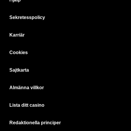
Sekretesspolicy
Karriär
Cookies
Sajtkarta
Almänna villkor
Lista ditt casino
Redaktionella principer