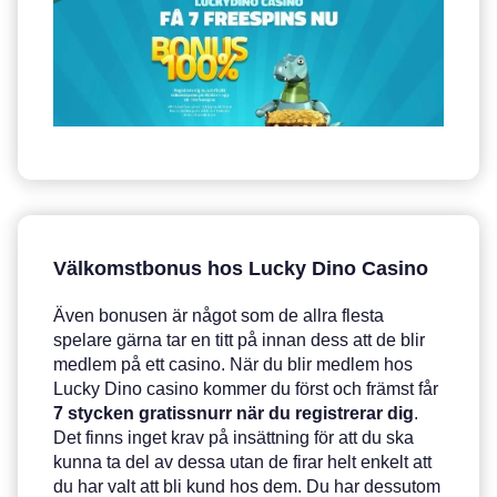
Välkomstbonus hos Lucky Dino Casino
Även bonusen är något som de allra flesta
spelare gärna tar en titt på innan dess att de blir
medlem på ett casino. När du blir medlem hos
Lucky Dino casino kommer du först och främst får
7 stycken gratissnurr när du registrerar dig
.
Det finns inget krav på insättning för att du ska
kunna ta del av dessa utan de firar helt enkelt att
du har valt att bli kund hos dem. Du har dessutom