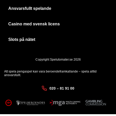
Ansvarsfullt spelande
Casino med svensk licens
Slots på nätet
Copyright Spelutomater.se 2026
Att spela pengaspel kan vara beroendeframkallande – spela alltid
ansvarsfullt.
020 – 81 91 00