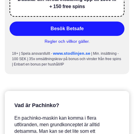
+ 150 free spins
Besök Betsafe
Regler och villkor gäller.
www.stodlinjen.se
18+ | Spela ansvarsfullt -
| Min. insättning -
100 SEK | 35x omsättningskrav på bonus och vinster från free spins
| Enbart en bonus per hushåll/IP
Vad är Pachinko?
En pachinko-maskin kan komma i flera
utföranden, men grundkonceptet är alltid
detsamma. Man kan se det lite som ett