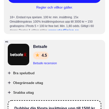
Regler och villkor gäller.
18+. Endast nya spelare. 100 kr. min. insättning. 15x
Omsättningskrav. 100% Insättningsbonus upp till 3000 kr + 150
gratisspins i Pirots 5 + 100 kr free bet. Min. 1,80 odds. Giltigt i 60
www.stodlinjen.se
dagar. Regler & villkor gäller.
-
www.spelpaus.se
. Spela ansvarsfullt.
Betsafe
4.5
Betsafe recension
Bra spelutbud
Obegränsade uttag
Snabba uttag
Dubblar din första insättning upp till 1500 kr