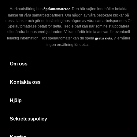
Marknadsföring hos
Spelautomater.se
: Den här sajten innehåller betalda
länkar till våra samarbetspartners. Om någon av våra besökare klickar på
dessa länkar och gör en insättning hos någon av våra samarbetspartners får
Spelautomater.se betalt för detta. Tredje part kan när som helst uppdatera
eller ändra bonusar/erbjudanden. Vi kan därför inte ta ansvar för eventuell
felaktig information. Hos spelautomater kan du spela
gratis slots
, vi erhåller
ingen ersättning för detta.
Om oss
Kontakta oss
Hjälp
Sekretesspolicy