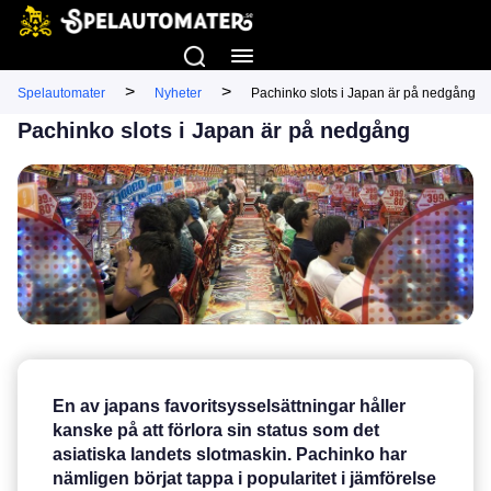
>
>
Spelautomater
Nyheter
Pachinko slots i Japan är på nedgång
Pachinko slots i Japan är på nedgång
En av japans favoritsysselsättningar håller
kanske på att förlora sin status som det
asiatiska landets slotmaskin. Pachinko har
nämligen börjat tappa i popularitet i jämförelse