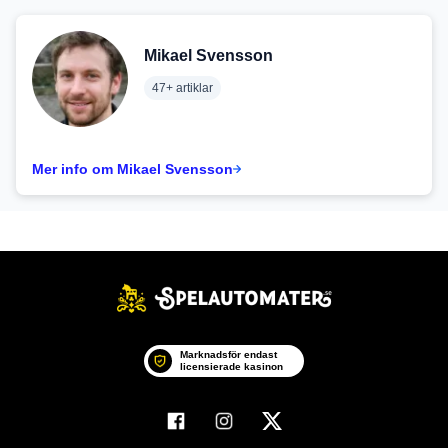
Mikael Svensson
47+ artiklar
Mer info om Mikael Svensson
Marknadsför endast
licensierade kasinon