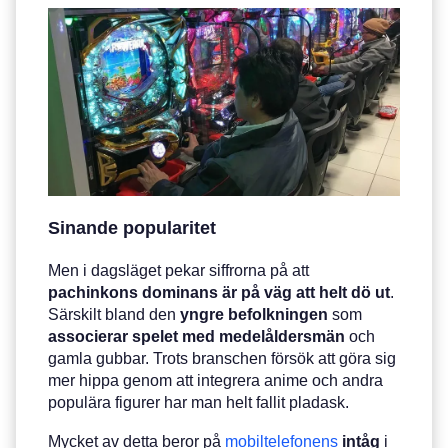
Sinande popularitet
Men i dagsläget pekar siffrorna på att
pachinkons dominans är på väg att helt dö ut
.
Särskilt bland den
yngre
befolkningen
som
associerar spelet med medelåldersmän
och
gamla gubbar. Trots branschen försök att göra sig
mer hippa genom att integrera anime och andra
populära figurer har man helt fallit pladask.
Mycket av detta beror på
mobiltelefonens
intåg
i