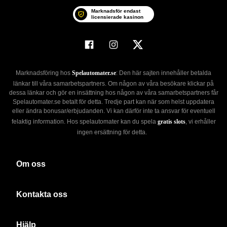
Marknadsför endast
licensierade kasinon
Marknadsföring hos
Spelautomater.se
: Den här sajten innehåller betalda
länkar till våra samarbetspartners. Om någon av våra besökare klickar på
dessa länkar och gör en insättning hos någon av våra samarbetspartners får
Spelautomater.se betalt för detta. Tredje part kan när som helst uppdatera
eller ändra bonusar/erbjudanden. Vi kan därför inte ta ansvar för eventuell
felaktig information. Hos spelautomater kan du spela
gratis slots
, vi erhåller
ingen ersättning för detta.
Om oss
Kontakta oss
Hjälp