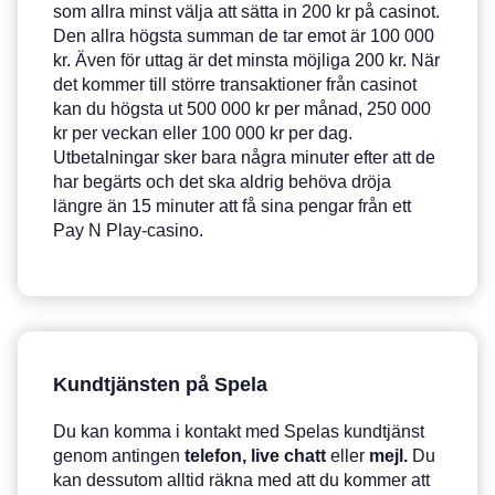
som allra minst välja att sätta in 200 kr på casinot.
Den allra högsta summan de tar emot är 100 000
kr. Även för uttag är det minsta möjliga 200 kr. När
det kommer till större transaktioner från casinot
kan du högsta ut 500 000 kr per månad, 250 000
kr per veckan eller 100 000 kr per dag.
Utbetalningar sker bara några minuter efter att de
har begärts och det ska aldrig behöva dröja
längre än 15 minuter att få sina pengar från ett
Pay N Play-casino.
Kundtjänsten på Spela
Du kan komma i kontakt med Spelas kundtjänst
genom antingen
telefon, live chatt
eller
mejl.
Du
kan dessutom alltid räkna med att du kommer att