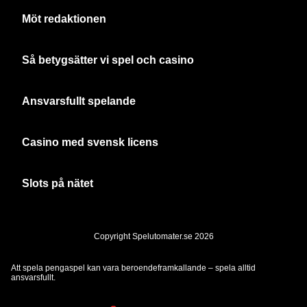
Möt redaktionen
Så betygsätter vi spel och casino
Ansvarsfullt spelande
Casino med svensk licens
Slots på nätet
Copyright Spelutomater.se 2026
Att spela pengaspel kan vara beroendeframkallande – spela alltid
ansvarsfullt.