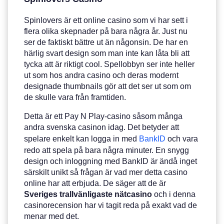
Spinlovers är ett online casino som vi har sett i
flera olika skepnader på bara några år. Just nu
ser de faktiskt bättre ut än någonsin. De har en
härlig svart design som man inte kan låta bli att
tycka att är riktigt cool. Spellobbyn ser inte heller
ut som hos andra casino och deras modernt
designade thumbnails gör att det ser ut som om
de skulle vara från framtiden.
Detta är ett Pay N Play-casino såsom många
andra svenska casinon idag. Det betyder att
spelare enkelt kan logga in med
BankID
och vara
redo att spela på bara några minuter. En snygg
design och inloggning med BankID är ändå inget
särskilt unikt så frågan är vad mer detta casino
online har att erbjuda. De säger att de är
Sveriges trallvänligaste nätcasino
och i denna
casinorecension har vi tagit reda på exakt vad de
menar med det.