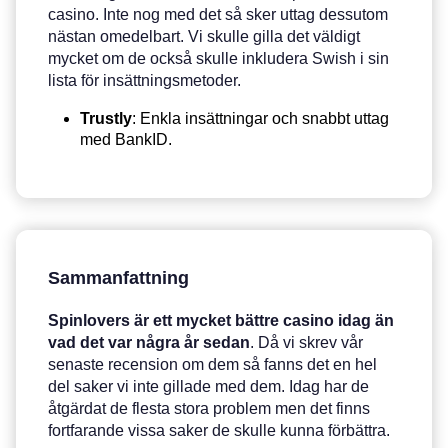
casino. Inte nog med det så sker uttag dessutom
nästan omedelbart. Vi skulle gilla det väldigt
mycket om de också skulle inkludera Swish i sin
lista för insättningsmetoder.
Trustly
: Enkla insättningar och snabbt uttag
med BankID.
Sammanfattning
Spinlovers är ett mycket bättre casino idag än
vad det var några år sedan
. Då vi skrev vår
senaste recension om dem så fanns det en hel
del saker vi inte gillade med dem. Idag har de
åtgärdat de flesta stora problem men det finns
fortfarande vissa saker de skulle kunna förbättra.