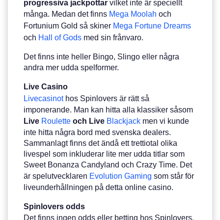
progressiva jackpottar
vilket inte är speciellt
många. Medan det finns
Mega Moolah
och
Fortunium Gold så skiner
Mega Fortune Dreams
och
Hall of Gods
med sin frånvaro.
Det finns inte heller Bingo, Slingo eller några
andra mer udda spelformer.
Live Casino
Livecasinot
hos Spinlovers är rätt så
imponerande. Man kan hitta alla klassiker såsom
Live
Roulette
och Live
Blackjack
men vi kunde
inte hitta några bord med svenska dealers.
Sammanlagt finns det ändå ett trettiotal olika
livespel som inkluderar lite mer udda titlar som
Sweet Bonanza Candyland och Crazy Time. Det
är spelutvecklaren
Evolution Gaming
som står för
liveunderhållningen på detta online casino.
Spinlovers odds
Det finns ingen odds eller betting hos Spinlovers.