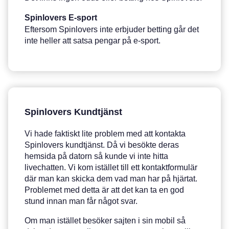
Spinlovers E-sport
Eftersom Spinlovers inte erbjuder betting går det
inte heller att satsa pengar på e-sport.
Spinlovers Kundtjänst
Vi hade faktiskt lite problem med att kontakta
Spinlovers kundtjänst. Då vi besökte deras
hemsida på datorn så kunde vi inte hitta
livechatten. Vi kom istället till ett kontaktformulär
där man kan skicka dem vad man har på hjärtat.
Problemet med detta är att det kan ta en god
stund innan man får något svar.
Om man istället besöker sajten i sin mobil så