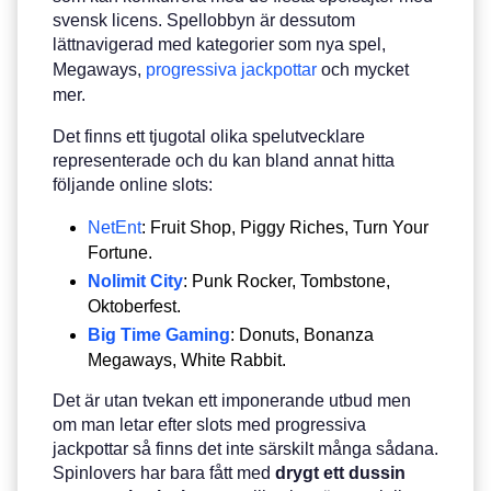
svensk licens. Spellobbyn är dessutom
lättnavigerad med kategorier som nya spel,
Megaways,
progressiva jackpottar
och mycket
mer.
Det finns ett tjugotal olika spelutvecklare
representerade och du kan bland annat hitta
följande online slots:
NetEnt
: Fruit Shop, Piggy Riches, Turn Your
Fortune.
Nolimit City
: Punk Rocker, Tombstone,
Oktoberfest.
Big Time Gaming
: Donuts, Bonanza
Megaways, White Rabbit.
Det är utan tvekan ett imponerande utbud men
om man letar efter slots med progressiva
jackpottar så finns det inte särskilt många sådana.
Spinlovers har bara fått med
drygt ett dussin