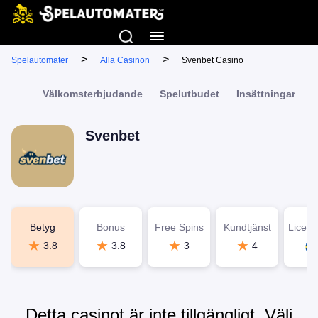
>
>
Spelautomater
Alla Casinon
Svenbet Casino
Välkomsterbjudande
Spelutbudet
Insättningar och
Svenbet
Betyg
Bonus
Free Spins
Kundtjänst
Licensi
3.8
3.8
3
4
Detta casinot är inte tillgängligt. Välj