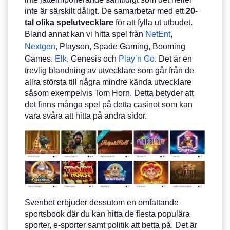
inte är särskilt dåligt. De samarbetar med ett
20-
tal olika spelutvecklare
för att fylla ut utbudet.
Bland annat kan vi hitta spel från
NetEnt
,
Nextgen
, Playson, Spade Gaming, Booming
Games,
Elk
, Genesis och
Play’n Go
. Det är en
trevlig blandning av utvecklare som går från de
allra största till några mindre kända utvecklare
såsom exempelvis Tom Horn. Detta betyder att
det finns många spel på detta casinot som kan
vara svåra att hitta på andra sidor.
Svenbet erbjuder dessutom en omfattande
sportsbook där du kan hitta de flesta populära
sporter, e-sporter samt politik att betta på. Det är