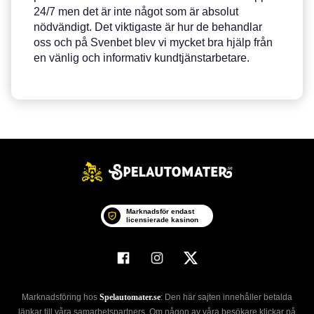
24/7 men det är inte något som är absolut
nödvändigt. Det viktigaste är hur de behandlar
oss och på Svenbet blev vi mycket bra hjälp från
en vänlig och informativ kundtjänstarbetare.
Marknadsför endast
licensierade kasinon
Marknadsföring hos
Spelautomater.se
: Den här sajten innehåller betalda
länkar till våra samarbetspartners. Om någon av våra besökare klickar på