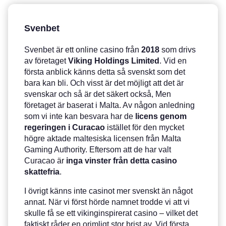
Svenbet
Svenbet är ett online casino från
2018
som drivs
av företaget
Viking Holdings Limited
. Vid en
första anblick känns detta så svenskt som det
bara kan bli. Och visst är det möjligt att det är
svenskar och så är det säkert också, Men
företaget är baserat i Malta. Av någon anledning
som vi inte kan besvara har de
licens genom
regeringen i Curacao
istället för den mycket
högre aktade maltesiska licensen från Malta
Gaming Authority. Eftersom att de har valt
Curacao är
inga vinster från detta casino
skattefria
.
I övrigt känns inte casinot mer svenskt än något
annat. När vi först hörde namnet trodde vi att vi
skulle få se ett vikinginspirerat casino – vilket det
faktiskt råder en orimligt stor brist av. Vid första