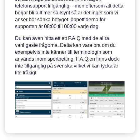
telefonsupport tillgänglig – men eftersom att detta
börjar bli allt mer sällsynt så är det inget som vi
anser bör sänka betyget. öppettiderna för
supporten är 08:00 till 00:00 varje dag.
Du kan även hitta ett ett F.A.Q med de allra
vanligaste frågorna. Detta kan vara bra om du
exempelvis inte känner till terminologin som
används inom sportbetting. F.A.Q:en finns dock
inte tillgänglig på svenska vilket vi kan tycka är
lite tråkigt.