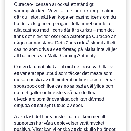
Curacao-licensen är också ett ständigt
varningstecken. Vi vet att det är en korrupt nation
där du i stort sätt kan köpa en casinolicens om du
har tillräckligt med pengar. Detta innebär inte att
alla casinos med licens där är skurkar – men det
finns definitivt fler oseriösa aktörer på Curacao än
någon annanstans. Det känns också skumt att ett
casino som drivs av ett företag på Malta inte väljer
att ha licens via Malta Gaming Authority.
Om vi däremot blickar ut mot det positiva hittar vi
ett varierat spelutbud som täcker det mesta som
du kan önska av ett modernt online casino. Deras
sportsbook och live casino är båda välfyllda och
när det gäller online slots så har de flera
utvecklare som är ovanliga och kan därmed
erbjuda ett sällsynt utbud av spel.
Även fast det finns brister när det kommer till
supporten har våra upplevelser varit mycket
positiva. Visst kan vi önska att de skulle ha öppet