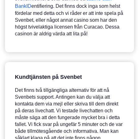
BankID
entifiering. Det finns dock inga som helst
fördelar med detta och vi råder er att inte spela på
Svenbet, eller något annat casino som har den
högst tvivelaktiga licensen från Curacao. Dessa
casinon är aldrig värda att lita på!
Kundtjänsten på Svenbet
Det finns två tillgängliga alternativ för att nå
Svenbets support. Antingen kan du välja att
kontakta dem via mejl eller skriva till dem direkt
på deras livechatt. Vi testade livechatten och
måste säga att den fungerade mycket bra i detta
fallet. Vi fick svar på ungefär 5 minuter och de var
både tillmötesgående och informativa. Man kan
såklart klaga på att det inte finns någon