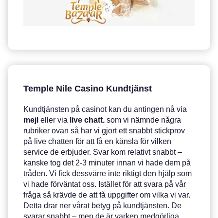
Temple Nile Casino Kundtjänst
Kundtjänsten på casinot kan du antingen nå via
mejl
eller via
live chatt.
som vi nämnde några
rubriker ovan så har vi gjort ett snabbt stickprov
på live chatten för att få en känsla för vilken
service de erbjuder. Svar kom relativt snabbt –
kanske tog det 2-3 minuter innan vi hade dem på
tråden. Vi fick dessvärre inte riktigt den hjälp som
vi hade förväntat oss. Istället för att svara på vår
fråga så krävde de att få uppgifter om vilka vi var.
Detta drar ner vårat betyg på kundtjänsten. De
svarar snabbt – men de är varken medgörliga