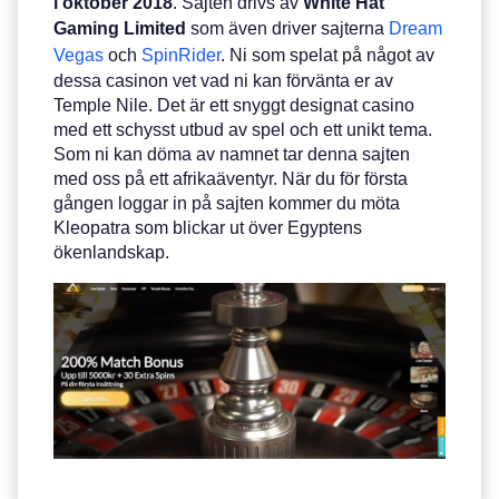
i oktober 2018
. Sajten drivs av
White Hat
Gaming Limited
som även driver sajterna
Dream
Vegas
och
SpinRider
. Ni som spelat på något av
dessa casinon vet vad ni kan förvänta er av
Temple Nile. Det är ett snyggt designat casino
med ett schysst utbud av spel och ett unikt tema.
Som ni kan döma av namnet tar denna sajten
med oss på ett afrikaäventyr. När du för första
gången loggar in på sajten kommer du möta
Kleopatra som blickar ut över Egyptens
ökenlandskap.