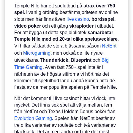
Temple Nile har ett spelutbud på
strax över 750
spel
. I vanlig ordning består majoriteten av online
slots men här finns även
live casino
, bordsspel,
video poker
och ett gäng
skraplotter
i utbudet.
För att bygga ut detta spelbibliotek
samarbetar
Temple Nile med ett 20-tal olika spelutvecklare
.
Vi hittar såklart de stora bjässarna såsom
NetEnt
och
Microgaming
.
men också de lite nyare
utvecklarna
Thunderkick, Blueprint
och
Big
Time Gaming
.
Även fast 750+ spel inte är i
närheten av de högsta siffrorna vi hört när det
kommer till spelutbud lär du ändå kunna hitta de
flesta av de mer populära spelen på Temple Nile.
När det kommer till live casinot hittar vi dock inte
mycket. Det finns sex spel att välja mellan, fem
från NetEnt och Texas Holdem Bonus poker från
Evolution Gaming
. Spelen från NetEnt består av
tre olika varianter av roulette och två varianter av
blackjack. Det är med andra ord inte det mest